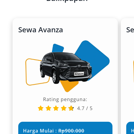
Sewa Avanza
S
Rating pengguna:
4.7
/
5
Harga Mulai :
Rp900.000
H