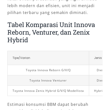
lebih modern dan efisien, unit ini menjadi
pilihan terbaru yang semakin diminati.
Tabel Komparasi Unit Innova
Reborn, Venturer, dan Zenix
Hybrid
Tipe/Varian
Jenis Bah
Toyota Innova Reborn G/V/Q
Diesel 
Toyota Innova Venturer
Diesel 
Toyota Innova Zenix Hybrid G/V/Q Modellista
Hybrid be
Estimasi konsumsi BBM dapat berubah