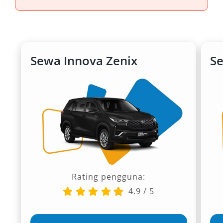
Sewa Innova Zenix
S
Rating pengguna:
4.9
/
5