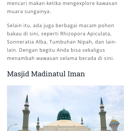
mencari makan ketika mengexplore kawasan
muara sungainya.
Selain itu, ada juga berbagai macam pohon
bakau di sini, seperti Rhizopora Apiculata,
Sonneratia Alba, Tumbuhan Nipah, dan lain-
lain. Dengan begitu Anda bisa sekaligus
menambah wawasan selama berada di sini.
Masjid Madinatul Iman