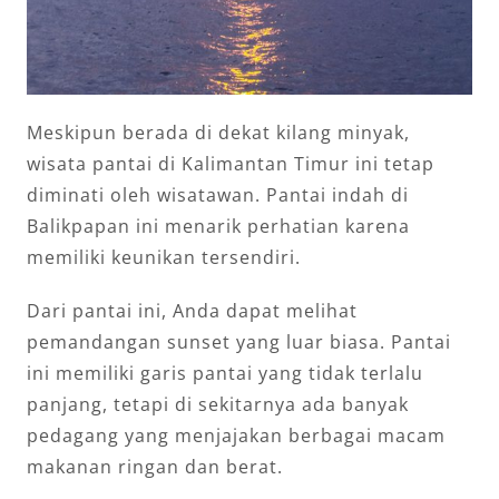
Meskipun berada di dekat kilang minyak,
wisata pantai di Kalimantan Timur ini tetap
diminati oleh wisatawan. Pantai indah di
Balikpapan ini menarik perhatian karena
memiliki keunikan tersendiri.
Dari pantai ini, Anda dapat melihat
pemandangan sunset yang luar biasa. Pantai
ini memiliki garis pantai yang tidak terlalu
panjang, tetapi di sekitarnya ada banyak
pedagang yang menjajakan berbagai macam
makanan ringan dan berat.