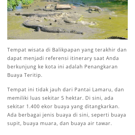
Tempat wisata di Balikpapan yang terakhir dan
dapat menjadi referensi itinerary saat Anda
berkunjung ke kota ini adalah Penangkaran
Buaya Teritip.
Tempat ini tidak jauh dari Pantai Lamaru, dan
memiliki luas sekitar 5 hektar. Di sini, ada
sekitar 1.400 ekor buaya yang ditangkarkan.
Ada berbagai jenis buaya di sini, seperti buaya
supit, buaya muara, dan buaya air tawar.