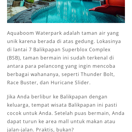
Aquaboom Waterpark adalah taman air yang
unik karena berada di atas gedung. Lokasinya
di lantai 7 Balikpapan Superblox Complex
(BSB), taman bermain ini sudah terkenal di
antara para pelancong yang ingin mencoba
berbagai wahananya, seperti Thunder Bolt,
Race Buster, dan Huricane Slider.
Jika Anda berlibur ke Balikpapan dengan
keluarga, tempat wisata Balikpapan ini pasti
cocok untuk Anda. Setelah puas bermain, Anda
dapat turun ke area mall untuk makan atau
jalan-jalan. Praktis, bukan?