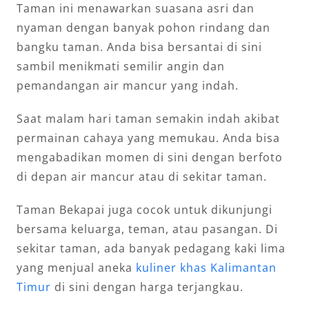
Taman ini menawarkan suasana asri dan
nyaman dengan banyak pohon rindang dan
bangku taman. Anda bisa bersantai di sini
sambil menikmati semilir angin dan
pemandangan air mancur yang indah.
Saat malam hari taman semakin indah akibat
permainan cahaya yang memukau. Anda bisa
mengabadikan momen di sini dengan berfoto
di depan air mancur atau di sekitar taman.
Taman Bekapai juga cocok untuk dikunjungi
bersama keluarga, teman, atau pasangan. Di
sekitar taman, ada banyak pedagang kaki lima
yang menjual aneka
kuliner khas Kalimantan
Timur
di sini dengan harga terjangkau.