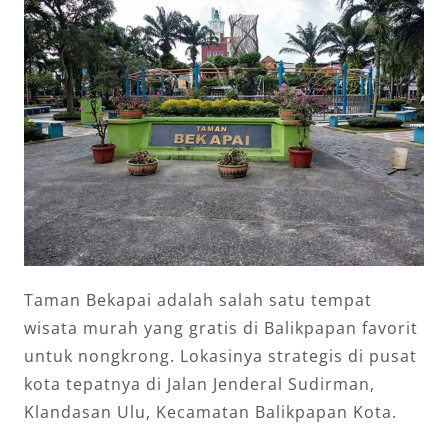
Taman Bekapai adalah salah satu tempat
wisata murah yang gratis di Balikpapan favorit
untuk nongkrong. Lokasinya strategis di pusat
kota tepatnya di Jalan Jenderal Sudirman,
Klandasan Ulu, Kecamatan Balikpapan Kota.