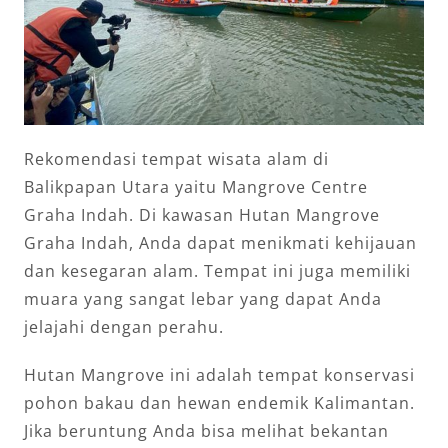
Rekomendasi tempat wisata alam di
Balikpapan Utara yaitu Mangrove Centre
Graha Indah. Di kawasan Hutan Mangrove
Graha Indah, Anda dapat menikmati kehijauan
dan kesegaran alam. Tempat ini juga memiliki
muara yang sangat lebar yang dapat Anda
jelajahi dengan perahu.
Hutan Mangrove ini adalah tempat konservasi
pohon bakau dan hewan endemik Kalimantan.
Jika beruntung Anda bisa melihat bekantan