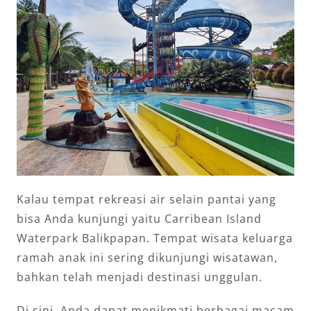
Kalau tempat rekreasi air selain pantai yang
bisa Anda kunjungi yaitu Carribean Island
Waterpark Balikpapan. Tempat wisata keluarga
ramah anak ini sering dikunjungi wisatawan,
bahkan telah menjadi destinasi unggulan.
Di sini, Anda dapat menikmati berbagai macam