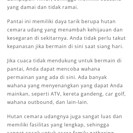
yang damai dan tidak ramai.
Pantai ini memiliki daya tarik berupa hutan
cemara udang yang menambah kehijauan dan
kesegaran di sekitarnya. Anda tidak perlu takut
kepanasan jika bermain di sini saat siang hari.
Jika cuaca tidak mendukung untuk bermain di
pantai, Anda dapat mencoba wahana
permainan yang ada di sini. Ada banyak
wahana yang menyenangkan yang dapat Anda
mainkan, seperti ATV, kereta gandeng, car golf,
wahana outbound, dan lain-lain.
Hutan cemara udangnya juga sangat luas dan
memiliki fasilitas yang lengkap, sehingga
sangat cocok untuk acara family gathering