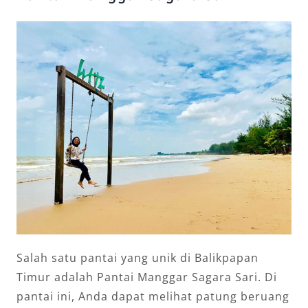
Salah satu pantai yang unik di Balikpapan
Timur adalah Pantai Manggar Sagara Sari. Di
pantai ini, Anda dapat melihat patung beruang