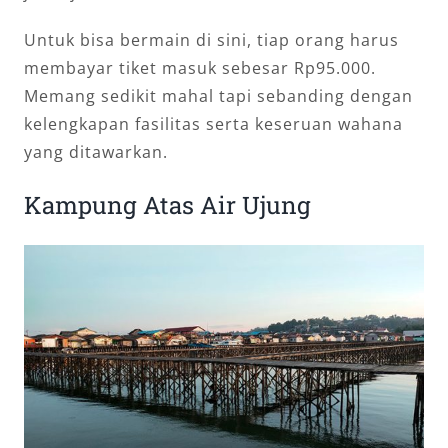
Untuk bisa bermain di sini, tiap orang harus
membayar tiket masuk sebesar Rp95.000.
Memang sedikit mahal tapi sebanding dengan
kelengkapan fasilitas serta keseruan wahana
yang ditawarkan.
Kampung Atas Air Ujung