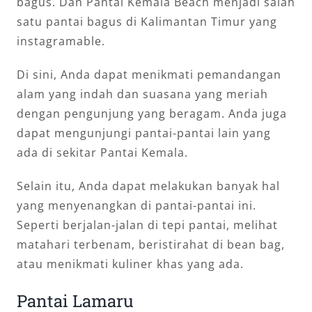
bagus. Dan Pantai Kemala Beach menjadi salah
satu pantai bagus di Kalimantan Timur yang
instagramable.
Di sini, Anda dapat menikmati pemandangan
alam yang indah dan suasana yang meriah
dengan pengunjung yang beragam. Anda juga
dapat mengunjungi pantai-pantai lain yang
ada di sekitar Pantai Kemala.
Selain itu, Anda dapat melakukan banyak hal
yang menyenangkan di pantai-pantai ini.
Seperti berjalan-jalan di tepi pantai, melihat
matahari terbenam, beristirahat di bean bag,
atau menikmati kuliner khas yang ada.
Pantai Lamaru