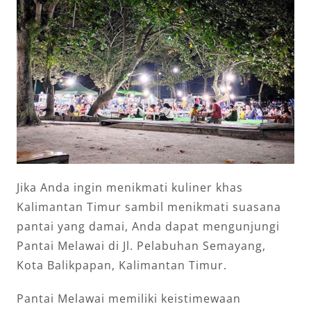
Jika Anda ingin menikmati kuliner khas
Kalimantan Timur sambil menikmati suasana
pantai yang damai, Anda dapat mengunjungi
Pantai Melawai di Jl. Pelabuhan Semayang,
Kota Balikpapan, Kalimantan Timur.
Pantai Melawai memiliki keistimewaan