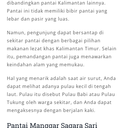
dibandingkan pantai Kalimantan lainnya.
Pantai ini tidak memiliki bibir pantai yang
lebar dan pasir yang luas.
Namun, pengunjung dapat bersantap di
sekitar pantai dengan berbagai pilihan
makanan lezat khas Kalimantan Timur. Selain
itu, pemandangan pantai juga menawarkan
keindahan alam yang memukau.
Hal yang menarik adalah saat air surut, Anda
dapat melihat adanya pulau kecil di tengah
laut. Pulau itu disebut Pulau Babi atau Pulau
Tukung oleh warga sekitar, dan Anda dapat
mengaksesnya dengan berjalan kaki.
Pantai Manggar Sagara Sari