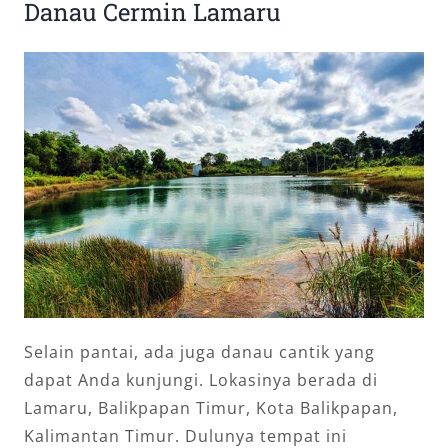
Danau Cermin Lamaru
Selain pantai, ada juga danau cantik yang
dapat Anda kunjungi. Lokasinya berada di
Lamaru, Balikpapan Timur, Kota Balikpapan,
Kalimantan Timur. Dulunya tempat ini