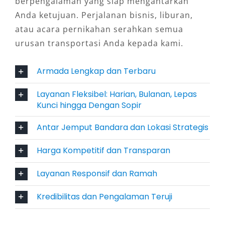
berpengalaman yang siap mengantarkan
bervariasi, dari jalanan kota hingga akses ke
Anda ketujuan. Perjalanan bisnis, liburan,
lokasi wisata alam seperti pantai dan
atau acara pernikahan serahkan semua
perbukitan. Mitsubishi Xpander, yang memiliki
urusan transportasi Anda kepada kami.
ground clearance tinggi dan manuver yang
stabil, sangat cocok digunakan di medan
Armada Lengkap dan Terbaru
semacam ini. Melalui rental Xpander Bangka
Belitung, Anda tidak perlu khawatir terhadap
Layanan Fleksibel: Harian, Bulanan, Lepas
kontur jalan yang menantang, apalagi jika
Kunci hingga Dengan Sopir
tersedia dalam opsi matic dan manual sesuai
Antar Jemput Bandara dan Lokasi Strategis
preferensi berkendara Anda.
Harga Kompetitif dan Transparan
4. Pilihan Transmisi dan Warna
yang Disesuaikan
Layanan Responsif dan Ramah
Kredibilitas dan Pengalaman Teruji
Salsa Wisata sebagai penyedia jasa rental
Xpander Bangka Belitung menghadirkan unit-