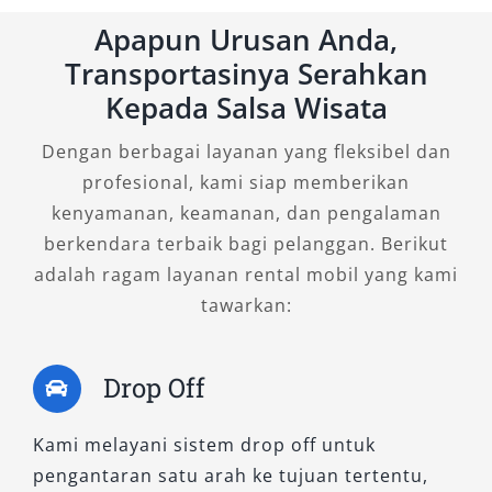
Apapun Urusan Anda,
Varian Exceed manual dirancang untuk Anda
Transportasinya Serahkan
yang menginginkan fitur tambahan dari varian
GLS namun tetap mempertahankan transmisi
Kepada Salsa Wisata
manual. Dilengkapi dengan sistem keamanan
Dengan berbagai layanan yang fleksibel dan
yang lebih lengkap, interior yang lebih mewah,
profesional, kami siap memberikan
dan fitur hiburan yang menunjang perjalanan,
kenyamanan, keamanan, dan pengalaman
mobil ini sesuai untuk pengguna yang
berkendara terbaik bagi pelanggan. Berikut
membutuhkan keseimbangan antara kontrol
adalah ragam layanan rental mobil yang kami
manual dan fitur kenyamanan.
tawarkan:
4. New Xpander Exceed CVT
Drop Off
Tipe ini adalah favorit pelanggan yang ingin
fitur lengkap dan transmisi otomatis dalam
Kami melayani sistem drop off untuk
satu paket. Sangat cocok digunakan dalam
pengantaran satu arah ke tujuan tertentu,