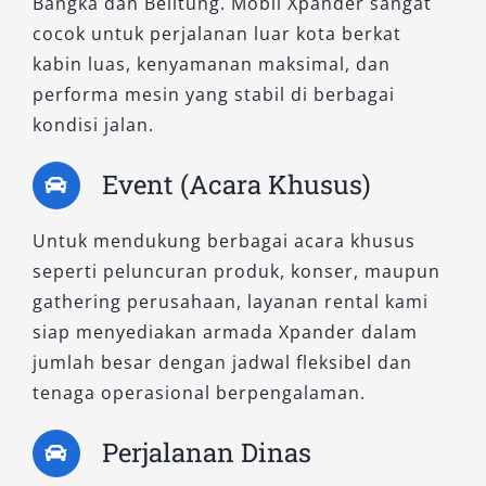
Bangka dan Belitung. Mobil Xpander sangat
kenyamanan maksimal.
cocok untuk perjalanan luar kota berkat
kabin luas, kenyamanan maksimal, dan
6. Xpander Cross Manual
performa mesin yang stabil di berbagai
kondisi jalan.
Menggabungkan tampilan tangguh SUV dengan
kepraktisan MPV, Xpander Cross manual
Event (Acara Khusus)
sangat cocok untuk kondisi jalanan di Bangka
Belitung yang beragam. Ground clearance
Untuk mendukung berbagai acara khusus
tinggi dan desain eksterior sporty menjadikan
seperti peluncuran produk, konser, maupun
tipe ini andalan untuk perjalanan ke destinasi
gathering perusahaan, layanan rental kami
wisata alam. Pelanggan yang gemar menjelajah
siap menyediakan armada Xpander dalam
akan menemukan bahwa unit ini menawarkan
jumlah besar dengan jadwal fleksibel dan
kemampuan manuver yang lebih kuat di medan
tenaga operasional berpengalaman.
non-perkotaan.
Perjalanan Dinas
7. Xpander Cross CVT