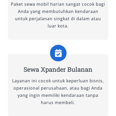
Paket sewa mobil harian sangat cocok bagi
Oleh karena itu, kami menyediakan unit-unit
Anda yang membutuhkan kendaraan
Xpander dengan spesifikasi yang beragam,
untuk perjalanan singkat di dalam atau
semuanya terawat optimal, siap pakai, dan
luar kota.
mendukung aktivitas harian maupun
perjalanan luar kota. Berikut ini adalah tipe-
tipe mobil Xpander yang kami sewakan,
masing-masing dengan keunggulan tersendiri.
1. New Xpander GLS MT
Sewa Xpander Bulanan
Tipe ini hadir dengan transmisi manual, cocok
Layanan ini cocok untuk keperluan bisnis,
untuk pengguna yang menyukai kendali penuh
operasional perusahaan, atau bagi Anda
saat berkendara. Desain eksterior yang
yang ingin memiliki kendaraan tanpa
modern dipadukan dengan kabin luas dan fitur
harus membeli.
dasar yang fungsional, menjadikannya pilihan
ideal untuk kebutuhan transportasi keluarga