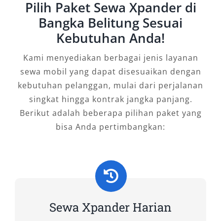
layanan lepas kunci yang memungkinkan Anda
Pilih Paket Sewa Xpander di
mengatur waktu perjalanan secara mandiri
Bangka Belitung Sesuai
tanpa terikat dengan sopir.
Kebutuhan Anda!
Tipe Mobil Xpander yang Kami
Kami menyediakan berbagai jenis layanan
Sewakan di Salsa Wisata
sewa mobil yang dapat disesuaikan dengan
kebutuhan pelanggan, mulai dari perjalanan
Dalam memenuhi kebutuhan mobilitas yang
singkat hingga kontrak jangka panjang.
terus berkembang di wilayah kepulauan seperti
Berikut adalah beberapa pilihan paket yang
Bangka Belitung, Salsa Wisata menghadirkan
bisa Anda pertimbangkan:
beragam pilihan tipe mobil Xpander untuk
disewa. Kami menyadari bahwa setiap
pelanggan memiliki kebutuhan dan preferensi
yang berbeda—mulai dari kenyamanan
berkendara, pilihan transmisi, hingga fitur
Sewa Xpander Harian
interior.