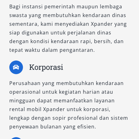
Bagi instansi pemerintah maupun lembaga
Untuk yang mencari kenyamanan maksimal
swasta yang membutuhkan kendaraan dinas
dalam desain tangguh, varian ini adalah pilihan
sementara, kami menyediakan Xpander yang
terbaik. Dilengkapi dengan fitur kenyamanan
siap digunakan untuk perjalanan dinas
premium dan suspensi yang telah
dengan kondisi kendaraan rapi, bersih, dan
disempurnakan, Xpander Cross CVT sangat
tepat waktu dalam pengantaran.
diminati oleh keluarga maupun profesional
muda yang membutuhkan mobil serbaguna
Korporasi
dengan desain stylish.
Perusahaan yang membutuhkan kendaraan
Dengan pilihan lengkap dari varian Xpander
operasional untuk kegiatan harian atau
manual hingga CVT, Salsa Wisata memastikan
mingguan dapat memanfaatkan layanan
setiap pelanggan mendapatkan pengalaman
rental mobil Xpander untuk korporasi,
berkendara terbaik, sesuai kebutuhan dan
lengkap dengan sopir profesional dan sistem
preferensi. Armada kami tersedia dalam
penyewaan bulanan yang efisien.
kondisi prima, siap melayani berbagai skenario