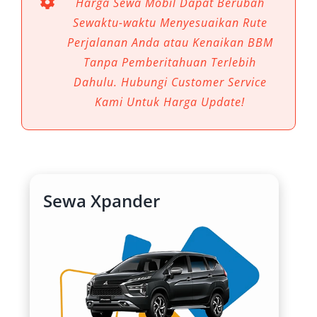
Harga Sewa Mobil Dapat Berubah
menjadi relevan. Mitsubishi Xpander hadir
Sewaktu-waktu Menyesuaikan Rute
sebagai kendaraan ideal untuk menunjang
Perjalanan Anda atau Kenaikan BBM
aktivitas harian, perjalanan dinas, hingga
Tanpa Pemberitahuan Terlebih
liburan keluarga.
Dahulu. Hubungi Customer Service
Kami Untuk Harga Update!
Melalui layanan rental mobil Xpander Bangka
Belitung, masyarakat dan wisatawan dapat
menikmati solusi transportasi yang sesuai
dengan karakteristik geografis pulau, sekaligus
menunjang mobilitas dengan cara yang lebih
Sewa Xpander
efisien dan aman.
1. Kenyamanan Maksimal untuk
Perjalanan Jarak Menengah
hingga Jauh