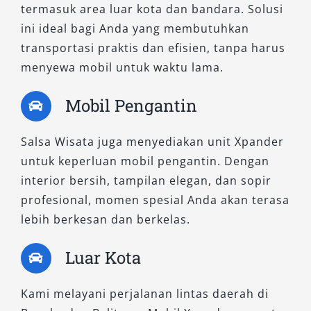
berbagai kebutuhan perjalanan seperti city
termasuk area luar kota dan bandara. Solusi
tour, kunjungan kerja antar kabupaten,
ini ideal bagi Anda yang membutuhkan
maupun antar jemput dari dan ke bandara.
transportasi praktis dan efisien, tanpa harus
Kombinasi kenyamanan kabin dan stabilitas
menyewa mobil untuk waktu lama.
berkendara menjadikan varian ini salah satu
yang paling banyak disewa.
Mobil Pengantin
5. New Xpander Ultimate CVT
Salsa Wisata juga menyediakan unit Xpander
untuk keperluan mobil pengantin. Dengan
Ini merupakan tipe tertinggi dari lini Xpander
interior bersih, tampilan elegan, dan sopir
yang kami sediakan. Mobil ini dilengkapi
profesional, momen spesial Anda akan terasa
dengan berbagai fitur canggih seperti kamera
lebih berkesan dan berkelas.
360, cruise control, head unit layar sentuh
besar, hingga aksen interior premium. Tipe ini
Luar Kota
paling ideal untuk penyewaan dengan sopir
untuk tamu VIP, kegiatan dinas, atau
Kami melayani perjalanan lintas daerah di
perjalanan bisnis penting yang memerlukan