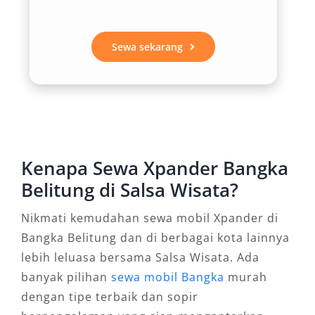
atau warga lokal, layanan sewa Xpander
Bangka menyediakan paket yang disesuaikan,
Sewa sekarang
mulai dari sistem harian 24 jam, bulanan,
hingga antar jemput bandara. Kendaraan ini
cocok digunakan sebagai mobil keluarga, mobil
operasional kantor, maupun kendaraan
pengantaran tamu penting dengan sopir
profesional. Kombinasi performa dan
Kenapa Sewa Xpander Bangka
desainnya yang elegan juga membuatnya ideal
Belitung di Salsa Wisata?
digunakan untuk keperluan formal maupun
santai.
Nikmati kemudahan sewa mobil Xpander di
Bangka Belitung dan di berbagai kota lainnya
3. Cocok untuk Jalanan Perkotaan
lebih leluasa bersama Salsa Wisata. Ada
dan Wisata Alam
banyak pilihan
sewa mobil Bangka
murah
dengan tipe terbaik dan sopir
Infrastruktur jalan di Bangka Belitung