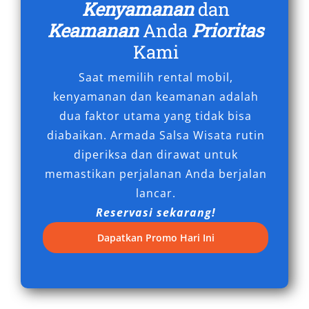
Kenyamanan
dan
Xpander Bangka Belitung, pelanggan dapat
menikmati layanan door-to-door yang praktis
Keamanan
Anda
Prioritas
dan efisien. Hal ini mempermudah mobilitas
Kami
wisatawan dan pebisnis yang membutuhkan
Saat memilih rental mobil,
ketepatan waktu dan kenyamanan selama
kenyamanan dan keamanan adalah
perjalanan.
dua faktor utama yang tidak bisa
6. Hemat Biaya dan Waktu
diabaikan. Armada Salsa Wisata rutin
diperiksa dan dirawat untuk
memastikan perjalanan Anda berjalan
Salah satu keunggulan utama dari rental
lancar.
Xpander Belitung adalah efisiensi biaya.
Reservasi sekarang!
Dibandingkan dengan menyewa mobil
premium atau menggunakan transportasi
Dapatkan Promo Hari Ini
umum yang terbatas di beberapa daerah,
menyewa Xpander menawarkan harga yang
murah namun tetap kompetitif. Tersedia juga