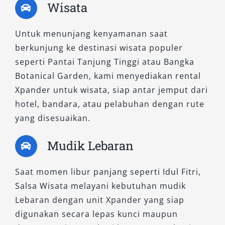
mobilitas—mulai dari sewa harian, bulanan,
Wisata
lepas kunci, hingga antar jemput bandara.
Percayakan kebutuhan transportasi Anda
Untuk menunjang kenyamanan saat
kepada kami, dan rasakan kualitas layanan
berkunjung ke destinasi wisata populer
rental mobil yang mengutamakan kenyamanan,
seperti Pantai Tanjung Tinggi atau Bangka
keamanan, serta fleksibilitas perjalanan di
Botanical Garden, kami menyediakan rental
Bangka Belitung.
Xpander untuk wisata, siap antar jemput dari
hotel, bandara, atau pelabuhan dengan rute
yang disesuaikan.
Mudik Lebaran
Saat momen libur panjang seperti Idul Fitri,
Salsa Wisata melayani kebutuhan mudik
Lebaran dengan unit Xpander yang siap
digunakan secara lepas kunci maupun