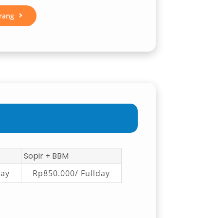
rang
Sopir + BBM
day
Rp850.000/ Fullday