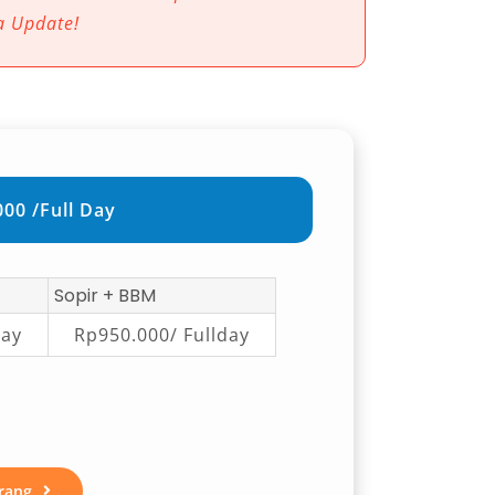
a Update!
00 /Full Day
Sopir + BBM
day
Rp950.000/ Fullday
rang