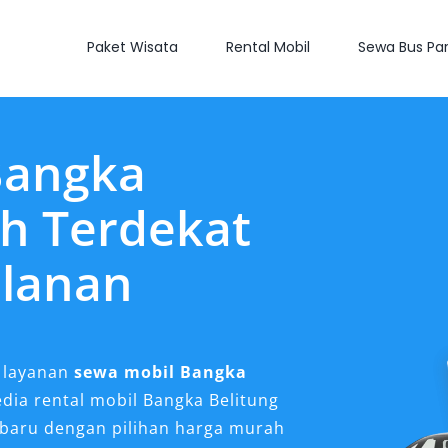
Paket Wisata
Rental Mobil
Sewa Bus Par
Bangka
h Terdekat
ulanan
 layanan
sewa mobil Bangka
edia rental mobil Bangka Belitung
baru dengan pilihan harga murah