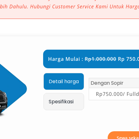
ebih Dahulu. Hubungi Customer Service Kami Untuk Harg
ngkau transportasi umum
ng fleksibel
 wisata maupun bisnis
si sebelumnya, akses ke berbagai
Harga Mulai :
Rp1.000.000
Rp 750.0
a lokasi terpencil memang
 dan efisien.
Detail harga
Dengan Sopir
al Mobil di Bangka
Rp750.000/ Full
Spesifikasi
ngka dan
sewa mobil Belitung
bih praktis, terutama di wilayah
aat utama yang relevan dan bernilai
Sewa seka