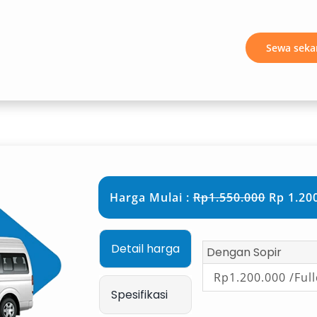
 dengan medan lebih menantang.
Sewa seka
t, atau perjalanan perusahaan.
Harga Mulai :
Rp1.550.000
Rp 1.200
Mobil Salsa Wisata
Detail harga
 layanan ini dilengkapi dengan
Dengan Sopir
Rp1.200.000 /Ful
Spesifikasi
atau lepas kunci