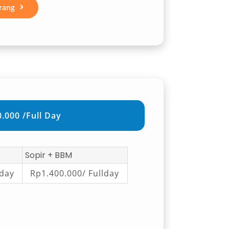
rang
.000 /Full Day
Sopir + BBM
lday
Rp1.400.000/ Fullday