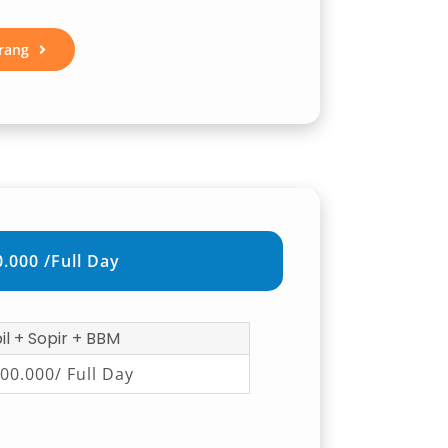
rang
.000 /Full Day
l + Sopir + BBM
00.000/ Full Day