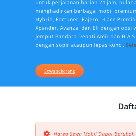
untuk perjalanan harian 24 jam, bulan
menghadirkan berbagai mobil premium 
Hybrid, Fortuner, Pajero, Hiace Premi
Xpander, Avanza, dan Elf dengan opsi 
jemput Bandara Depati Amir
dan H.A.S.
dengan sopir ataupun lepas kunci.
Sel
Baik untuk wisata, perjalanan dinas, k
operasional perusahaan, layanan ini 
Sewa sekarang
transportasi di Bangka dan Belitung se
repot.
Mengapa Rental Mobil Bang
Dibutuhkan?
Daft
Kondisi geografis Bangka Belitung yang
menjadikan transportasi pribadi sebagai
Harga Sewa Mobil Dapat Berubah