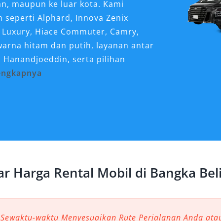
an, maupun ke luar kota. Kami
seperti Alphard, Innova Zenix
o Luxury, Hiace Commuter, Camry,
warna hitam dan putih,
layanan antar
 Hanandjoeddin, serta pilihan
engkapnya
ebutuhan keluarga, hingga
dirancang untuk menjawab kebutuhan
cara langsung, efisien, dan tanpa
ka & Belitung Sangat
ar Harga Rental Mobil di Bangka Bel
 memiliki banyak destinasi tersebar
 pilihan paling rasional. Berikut
 Sewaktu-waktu Menyesuaikan Rute Perjalanan Anda at