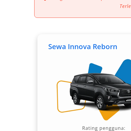
alasan utamanya:
Terl
Banyak lokasi wisata tidak terja
Jadwal angkutan terbatas dan kura
Jarak antar destinasi cukup jauh
Kebutuhan mobilitas tinggi untuk
Sewa Innova Reborn
Sebagaimana dijelaskan dalam referen
destinasi seperti pantai, danau, hingg
membutuhkan kendaraan yang fleksibel
Manfaat Menggunakan Rent
Belitung
Menggunakan layanan rental mobil Ba
memberikan solusi transportasi yang le
dengan akses terbatas. Berikut 5 manf
Rating pengguna: