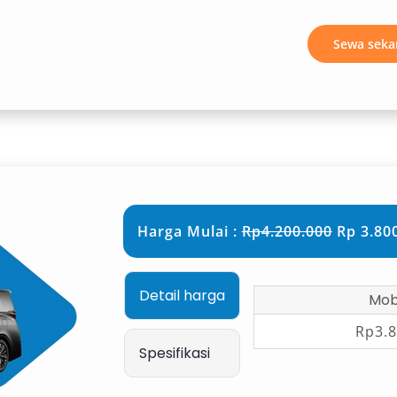
Sewa seka
s, dan acara formal.
Harga Mulai :
Rp4.200.000
Rp 3.800
gunaan sehari-hari.
Detail harga
Mobi
Rp3.8
Spesifikasi