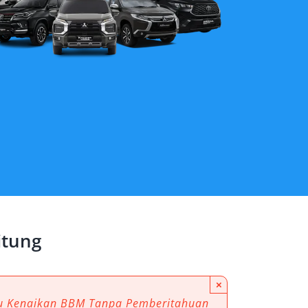
itung
×
au Kenaikan BBM Tanpa Pemberitahuan