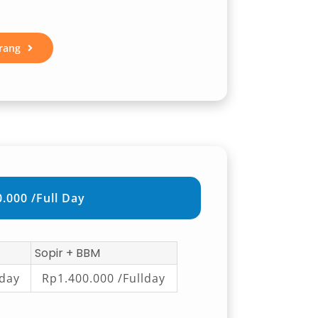
rang
.000 /Full Day
Sopir + BBM
lday
Rp1.400.000 /Fullday