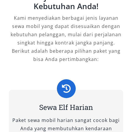
Kebutuhan Anda!
Tipe Mobil Elf yang Kami
Kami menyediakan berbagai jenis layanan
Sewakan
sewa mobil yang dapat disesuaikan dengan
kebutuhan pelanggan, mulai dari perjalanan
Dalam memenuhi kebutuhan transportasi
singkat hingga kontrak jangka panjang.
rombongan yang praktis dan nyaman, Salsa
Berikut adalah beberapa pilihan paket yang
Wisata menyediakan beragam tipe mobil Elf
bisa Anda pertimbangkan:
berkualitas dengan layanan terbaik. Setiap tipe
dirancang untuk menyesuaikan kebutuhan
perjalanan Anda—baik dalam kota, luar kota,
wisata keluarga besar, hingga kegiatan dinas
atau ziarah. Berikut adalah tiga tipe mobil Elf
yang kami sewakan, lengkap dengan fitur dan
Sewa Elf Harian
keunggulannya.
Paket sewa mobil harian sangat cocok bagi
1. Elf Long (18–20 Seat)
Anda yang membutuhkan kendaraan