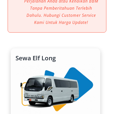
Perjalanan Anda atau Kenaikan BBM
Elf Banjarmasin menjadi solusi transportasi
Tanpa Pemberitahuan Terlebih
yang paling efisien dan dibutuhkan. Armada Elf
Dahulu. Hubungi Customer Service
menawarkan kapasitas besar, kenyamanan
Kami Untuk Harga Update!
prima, serta fleksibilitas layanan yang sangat
menunjang mobilitas di kota ini.
1. Kapasitas Penumpang yang Luas
Sewa Elf Long
Keunggulan utama dari rental Elf Banjarmasin
adalah kapasitas tempat duduk yang mampu
menampung 11–20 orang, tergantung tipe
Short atau Long. Mobil ini ideal untuk
perjalanan rombongan seperti outing
perusahaan, kunjungan keluarga besar, hingga
ziarah. Dibandingkan menyewa beberapa unit
mobil kecil, menggunakan satu unit Elf jauh