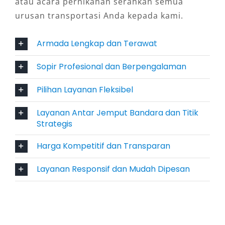
atau acara pernikahan serahkan semua
Salsa Wisata menyediakan layanan sewa mobil
urusan transportasi Anda kepada kami.
Elf Banjarmasin dengan berbagai pilihan:
dengan sopir profesional lokal yang paham
Armada Lengkap dan Terawat
rute strategis kota maupun luar kota, serta
opsi lepas kunci bagi penyewa berpengalaman.
Sopir Profesional dan Berpengalaman
Selain itu, tersedia fasilitas antar jemput
Bandara Syamsudin Noor, layanan drop off,
Pilihan Layanan Fleksibel
serta perjalanan harian 24 jam. Fleksibilitas ini
Layanan Antar Jemput Bandara dan Titik
memberikan kenyamanan maksimal bagi
Strategis
pengguna jasa.
Harga Kompetitif dan Transparan
5. Cocok untuk Medan dan Cuaca
Layanan Responsif dan Mudah Dipesan
Banjarmasin
Banjarmasin memiliki kontur jalan kota yang
cenderung padat, serta akses menuju kawasan