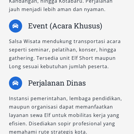
Kandangan, hingga Kotabaru. Perjalanan
Dengan berbagai pilihan tipe mobil Elf—mulai
jauh menjadi lebih aman dan nyaman.
dari Elf Long, Elf Short, hingga Elf NLR—Salsa
Event (Acara Khusus)
Wisata siap memberikan solusi transportasi
yang sesuai kebutuhan Anda. Semua unit yang
Salsa Wisata mendukung transportasi acara
kami sewakan adalah armada terbaru, bersih,
seperti seminar, pelatihan, konser, hingga
dan siap digunakan kapan pun. Apapun tujuan
gathering. Tersedia unit Elf Short maupun
Anda, baik untuk sewa harian 24 jam,
Long sesuai kebutuhan jumlah peserta.
perjalanan ke luar kota, atau antar jemput di
Bandara Syamsudin Noor, layanan kami selalu
Perjalanan Dinas
mengedepankan kenyamanan dan keandalan.
Segera hubungi Salsa Wisata untuk informasi
Instansi pemerintahan, lembaga pendidikan,
harga dan pemesanan unit Elf yang paling
maupun organisasi dapat memanfaatkan
sesuai dengan kebutuhan perjalanan Anda di
layanan sewa Elf untuk mobilitas kerja yang
Banjarmasin.
efisien. Disediakan sopir profesional yang
memahami rute strategis kota.