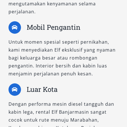
mengutamakan kenyamanan selama
modern dan dimensi yang ditingkatkan,
perjalanan.
kendaraan ini mampu memberikan
kenyamanan optimal untuk perjalanan
Mobil Pengantin
menengah hingga jauh. Kapasitas penumpang
umumnya setara dengan Elf Short, namun
Untuk momen spesial seperti pernikahan,
dibekali mesin yang lebih irit bahan bakar dan
kami menyediakan Elf eksklusif yang nyaman
sistem suspensi yang ditingkatkan.
bagi keluarga besar atau rombongan
pengantin. Interior bersih dan kabin luas
Fitur keamanan seperti rem ABS, kabin kedap
menjamin perjalanan penuh kesan.
suara, dan handling yang stabil membuat Elf
NLR cocok untuk berbagai jenis perjalanan,
Luar Kota
baik dalam kota Banjarmasin maupun lintas
provinsi. Salsa Wisata menyewakan tipe ini
Dengan performa mesin diesel tangguh dan
untuk berbagai kebutuhan, termasuk acara
kabin lega, rental Elf Banjarmasin sangat
perusahaan, tamasya keluarga, hingga antar
cocok untuk rute menuju Marabahan,
jemput karyawan dengan jadwal tetap.