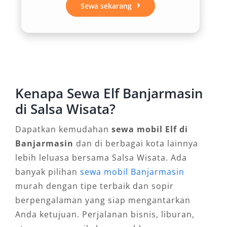
Sewa sekarang
3. Efisiensi Biaya Perjalanan
Dari sisi anggaran, harga rental mobil Elf
Banjarmasin tergolong lebih hemat bila
dihitung berdasarkan jumlah penumpang per
Kenapa Sewa Elf Banjarmasin
kendaraan. Hal ini sangat relevan untuk
kebutuhan perjalanan dinas instansi,
di Salsa Wisata?
rombongan pelajar, hingga agenda pariwisata
Dapatkan kemudahan
sewa mobil Elf di
yang mengutamakan efisiensi tanpa
Banjarmasin
dan di berbagai kota lainnya
mengurangi kenyamanan. Tarif harian,
lebih leluasa bersama Salsa Wisata. Ada
mingguan, hingga bulanan juga tersedia
banyak pilihan
sewa mobil Banjarmasin
dengan fleksibel.
murah dengan tipe terbaik dan sopir
4. Layanan Lengkap dan Fleksibel
berpengalaman yang siap mengantarkan
Anda ketujuan. Perjalanan bisnis, liburan,