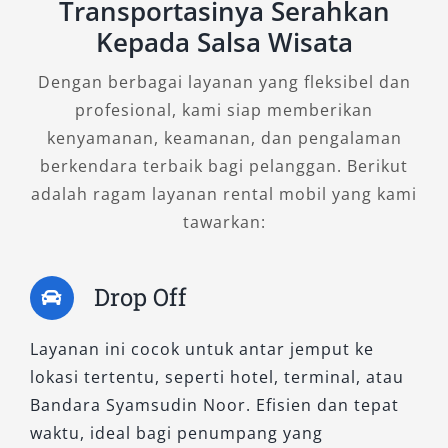
fleksibel di area parkir atau gang sempit.
Transportasinya Serahkan
Kepada Salsa Wisata
Fasilitas AC kabin, kursi reclining, dan sistem
audio tersedia untuk meningkatkan
Dengan berbagai layanan yang fleksibel dan
pengalaman perjalanan. Layanan sewa Elf
profesional, kami siap memberikan
Short dari Salsa Wisata tersedia dalam paket
kenyamanan, keamanan, dan pengalaman
harian 24 jam, bulanan, maupun sewa dengan
berkendara terbaik bagi pelanggan. Berikut
sopir atau lepas kunci tergantung preferensi
adalah ragam layanan rental mobil yang kami
Anda. Kami pastikan unit yang disewakan
tawarkan:
dalam kondisi prima, bersih, dan siap
beroperasi kapan pun dibutuhkan.
Drop Off
3. Elf NLR (Next Light Rigid)
Layanan ini cocok untuk antar jemput ke
lokasi tertentu, seperti hotel, terminal, atau
Elf NLR adalah generasi baru dari keluarga
Bandara Syamsudin Noor. Efisien dan tepat
Isuzu yang mengedepankan efisiensi dan
waktu, ideal bagi penumpang yang
teknologi terbaru. Dengan desain lebih