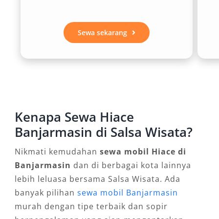
Interior Hiace terkenal luas dan ergonomis.
Tipe Premio Luxury menawarkan ruang kaki
Sewa sekarang
yang lega, sistem AC double blower, dan kursi
eksklusif yang mendukung kenyamanan
sepanjang perjalanan. Hal ini menjadikan sewa
mobil Hiace Banjarmasin sangat cocok untuk
perjalanan jauh seperti ke kawasan wisata
Loksado, Martapura, hingga ke luar kota
Kenapa Sewa Hiace
seperti Balikpapan atau Palangkaraya.
Banjarmasin di Salsa Wisata?
3. Pilihan Layanan Fleksibel
Nikmati kemudahan
sewa mobil Hiace di
Banjarmasin
dan di berbagai kota lainnya
lebih leluasa bersama Salsa Wisata. Ada
Salsa Wisata menyediakan berbagai opsi
banyak pilihan
sewa mobil Banjarmasin
layanan seperti sewa Hiace Banjarmasin harian
murah dengan tipe terbaik dan sopir
24 jam, sewa mobil Hiace bulanan, hingga