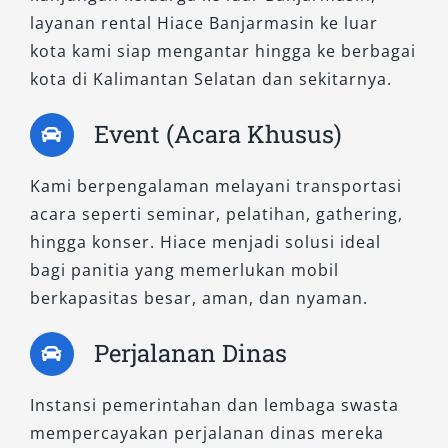
layanan rental Hiace Banjarmasin ke luar
kota, hingga drop-off bandara atau stasiun.
kota kami siap mengantar hingga ke berbagai
Karena kapasitasnya besar dan biaya sewanya
kota di Kalimantan Selatan dan sekitarnya.
lebih terjangkau, rental Hiace Commuter
Banjarmasin menjadi solusi ekonomis yang
Event (Acara Khusus)
tetap mengedepankan kenyamanan.
Salsa Wisata berkomitmen menyediakan
Kami berpengalaman melayani transportasi
layanan rental mobil Hiace Banjarmasin yang
acara seperti seminar, pelatihan, gathering,
berkualitas, aman, dan fleksibel. Anda bebas
hingga konser. Hiace menjadi solusi ideal
memilih antara Hiace Premio, Premio Luxury,
bagi panitia yang memerlukan mobil
atau Hiace Commuter sesuai dengan
berkapasitas besar, aman, dan nyaman.
kebutuhan acara dan tingkat kenyamanan yang
Perjalanan Dinas
diinginkan. Kami juga menyediakan pilihan
dengan sopir berpengalaman atau lepas kunci
Instansi pemerintahan dan lembaga swasta
untuk Anda yang ingin mengemudi sendiri.
mempercayakan perjalanan dinas mereka
Semua layanan kami dirancang untuk memberi