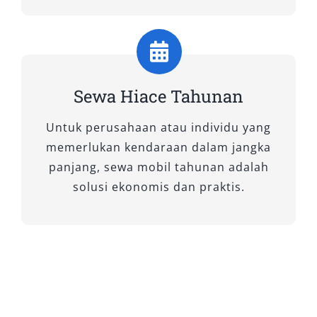
Hiace Premio merupakan tipe Hiace terbaru
yang menawarkan desain lebih modern dan
elegan dibanding pendahulunya. Mobil ini
didesain dengan kabin luas, suspensi yang
Sewa Hiace Tahunan
lembut, dan sistem pendingin udara merata
hingga baris paling belakang. Konfigurasi
Untuk perusahaan atau individu yang
kursinya yang ergonomis membuatnya sangat
memerlukan kendaraan dalam jangka
cocok untuk perjalanan jauh, baik wisata
panjang, sewa mobil tahunan adalah
keluarga, acara kantor, maupun antar jemput
solusi ekonomis dan praktis.
tamu VIP dari Bandara Syamsudin Noor.
Dengan kapasitas hingga 12–14 penumpang,
Hiace Premio memberikan keseimbangan
antara fungsi dan kenyamanan. Layanan rental
Hiace Premio Banjarmasin sangat diminati
karena menghadirkan pengalaman berkendara