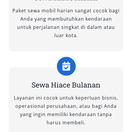
Paket sewa mobil harian sangat cocok bagi
Jika Anda sedang mencari kendaraan
Anda yang membutuhkan kendaraan
berkapasitas besar yang nyaman untuk
untuk perjalanan singkat di dalam atau
perjalanan bersama keluarga, rombongan
luar kota.
wisata, atau keperluan dinas di Banjarmasin
dan sekitarnya, layanan sewa mobil Hiace dari
Salsa Wisata adalah pilihan yang tepat. Kami
menyediakan beberapa varian Toyota Hiace
unggulan yang disesuaikan dengan kebutuhan
Anda. Armada kami selalu dalam kondisi prima,
Sewa Hiace Bulanan
bersih, dan dirawat secara berkala untuk
menjamin keamanan serta kenyamanan selama
Layanan ini cocok untuk keperluan bisnis,
perjalanan. Berikut adalah tipe-tipe Hiace yang
operasional perusahaan, atau bagi Anda
tersedia untuk disewa:
yang ingin memiliki kendaraan tanpa
harus membeli.
1. Hiace Premio