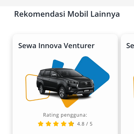
Rekomendasi Mobil Lainnya
Sewa Innova Venturer
S
Rating pengguna:
4.8
/
5