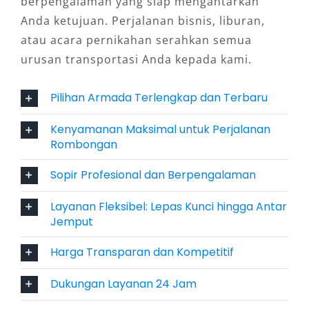
berpengalaman yang siap mengantarkan
sistem lepas kunci bagi yang berpengalaman
Anda ketujuan. Perjalanan bisnis, liburan,
mengemudi. Bagi yang ingin kenyamanan lebih,
atau acara pernikahan serahkan semua
tersedia pula layanan dengan sopir profesional
urusan transportasi Anda kepada kami.
yang mengenal rute lokal dengan baik.
Fleksibilitas ini memberi kebebasan penuh
Pilihan Armada Terlengkap dan Terbaru
kepada pelanggan dalam menyesuaikan
kebutuhan perjalanan mereka.
Kenyamanan Maksimal untuk Perjalanan
Rombongan
4. Efisien dan Ekonomis
Sopir Profesional dan Berpengalaman
Meskipun berkapasitas besar, biaya sewa mobil
Layanan Fleksibel: Lepas Kunci hingga Antar
Hiace Banjarmasin terbilang ekonomis jika
Jemput
dihitung secara kelompok. Dengan sistem
pembagian biaya antar penumpang, tarif sewa
Harga Transparan dan Kompetitif
menjadi sangat terjangkau dibanding menyewa
Dukungan Layanan 24 Jam
beberapa kendaraan kecil. Apalagi dengan
layanan rental Hiace murah dan terdekat, Anda