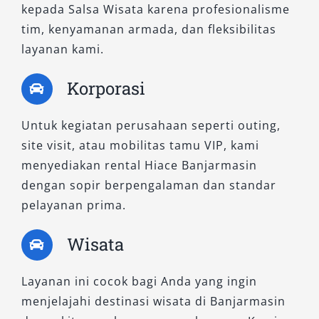
kepada Salsa Wisata karena profesionalisme
solusi perjalanan terbaik, mulai dari keperluan
tim, kenyamanan armada, dan fleksibilitas
harian 24 jam, bulanan, hingga perjalanan ke
layanan kami.
luar kota.
Korporasi
Hubungi kami sekarang dan dapatkan layanan
sewa mobil dan rental mobil Hiace terbaik di
Untuk kegiatan perusahaan seperti outing,
Banjarmasin bersama Salsa Wisata — mitra
site visit, atau mobilitas tamu VIP, kami
perjalanan terpercaya Anda.
menyediakan rental Hiace Banjarmasin
dengan sopir berpengalaman dan standar
pelayanan prima.
Wisata
Layanan ini cocok bagi Anda yang ingin
menjelajahi destinasi wisata di Banjarmasin