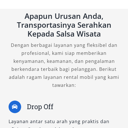
yang aman dan menyenangkan.
Apapun Urusan Anda,
2. Hiace Premio Luxury
Transportasinya Serahkan
Kepada Salsa Wisata
Untuk Anda yang menginginkan kemewahan
dalam perjalanan rombongan, Hiace Premio
Dengan berbagai layanan yang fleksibel dan
Luxury adalah jawaban terbaik. Tipe ini
profesional, kami siap memberikan
merupakan varian paling premium dari seri
kenyamanan, keamanan, dan pengalaman
Hiace, dirancang khusus untuk kenyamanan
berkendara terbaik bagi pelanggan. Berikut
eksekutif. Interiornya dilengkapi jok captain
adalah ragam layanan rental mobil yang kami
seat berlapis kulit, legroom yang luas, serta
tawarkan:
fitur hiburan multimedia modern. Cocok
digunakan sebagai kendaraan tamu
kehormatan, pertemuan bisnis, ataupun city
Drop Off
tour eksklusif. Layanan sewa Hiace Premio
Luxury Banjarmasin memberikan citra
Layanan antar satu arah yang praktis dan