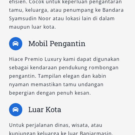
profesional sekaligus menghadirkan kesan
efisien. Cocok untuk keperluan pengantaran
elegan bagi pengguna jasa Anda. Kami
tamu, keluarga, atau penumpang ke Bandara
merekomendasikan tipe ini bagi klien yang
Syamsudin Noor atau lokasi lain di dalam
mengutamakan privasi dan kemewahan selama
maupun luar kota.
perjalanan.
Mobil Pengantin
3. Hiace Commuter
Hiace Premio Luxury kami dapat digunakan
Hiace Commuter adalah tipe standar yang
sebagai kendaraan pendukung rombongan
sangat fungsional dan efisien untuk berbagai
pengantin. Tampilan elegan dan kabin
kebutuhan perjalanan massal. Dikenal luas
nyaman memastikan tamu undangan
sebagai mobil travel andalan, tipe ini memiliki
bepergian dengan penuh kesan.
kapasitas hingga 16 penumpang. Fitur ventilasi
Luar Kota
udara menyeluruh dan kabin yang lega
membuat perjalanan tetap nyaman, bahkan
Untuk perjalanan dinas, wisata, atau
untuk durasi panjang. Sangat ideal digunakan
kunjungan keluarga ke luar Banjarmasin,
untuk rombongan ziarah, kunjungan kerja luar