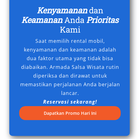
Perjalanan Jauh
Kenyamanan
dan
Keamanan
Anda
Prioritas
Dengan sistem suspensi modern dan tenaga
Kami
mesin diesel yang tangguh, Hiace sangat andal
Saat memilih rental mobil,
digunakan untuk perjalanan lintas kota. Baik
kenyamanan dan keamanan adalah
untuk kunjungan kerja ke Batulicin, tour religi
dua faktor utama yang tidak bisa
ke Martapura, atau ekspedisi wisata ke
diabaikan. Armada Salsa Wisata rutin
Pegunungan Meratus, rental Hiace
diperiksa dan dirawat untuk
Banjarmasin memberikan rasa aman sepanjang
memastikan perjalanan Anda berjalan
rute. Tambahan fitur keselamatan seperti rem
lancar.
ABS dan airbag juga meningkatkan
Reservasi sekarang!
kepercayaan konsumen terhadap kendaraan
ini.
Dapatkan Promo Hari Ini
Permintaan akan layanan sewa Hiace
Banjarmasin terus meningkat seiring tingginya