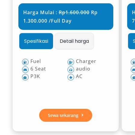
Harga Mulai :
Rp1.600.000
Rp
H
1.300.000 /Full Day
7
Spesifikasi
Detail harga
Fuel
Charger
6 Seat
audio
P3K
AC
Sewa sekarang