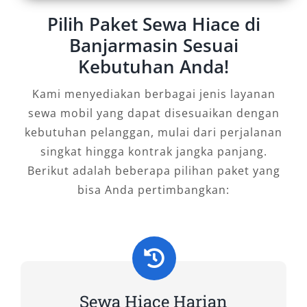
aktivitas wisata dan bisnis di Kalimantan
Pilih Paket Sewa Hiace di
Selatan. Keleluasaan ruang, fleksibilitas
Banjarmasin Sesuai
layanan, kenyamanan berkendara, dan efisiensi
Kebutuhan Anda!
biaya menjadikan rental mobil Hiace
Banjarmasin sebagai pilihan strategis dalam
Kami menyediakan berbagai jenis layanan
menunjang mobilitas Anda. Baik untuk
sewa mobil yang dapat disesuaikan dengan
kebutuhan harian, bulanan, atau perjalanan ke
kebutuhan pelanggan, mulai dari perjalanan
luar kota, kendaraan ini mampu memberikan
singkat hingga kontrak jangka panjang.
nilai lebih bagi pengguna. Dengan dukungan
Berikut adalah beberapa pilihan paket yang
armada Hiace Premio dan Commuter terbaru
bisa Anda pertimbangkan:
yang selalu dalam kondisi prima, serta harga
bersaing, Salsa Wisata siap menjadi mitra
perjalanan terbaik Anda di Banjarmasin.
Tipe Mobil Hiace yang Kami
Sewakan di Salsa Wisata
Sewa Hiace Harian