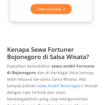
Melalui rental mobil Fortuner Bojonegoro,
Sewa sekarang
pelanggan bisa memilih layanan harian 24 jam,
bulanan, bahkan sistem lepas kunci atau
dengan sopir profesional. Fleksibilitas ini
memudahkan siapa pun yang membutuhkan
kendaraan sesuai kebutuhan, baik untuk
bisnis, wisata, maupun perjalanan pribadi.
Kenapa Sewa Fortuner
4. Solusi Tepat untuk Perjalanan Bisnis
Bojonegoro di Salsa Wisata?
dan Keluarga
Dapatkan kemudahan
sewa mobil Fortuner
di Bojonegoro
dan di berbagai kota lainnya
Fortuner memberi kesan berkelas saat
lebih leluasa bersama Salsa Wisata. Ada
digunakan untuk pertemuan bisnis, sekaligus
banyak pilihan
sewa mobil Bojonegoro
murah
tetap nyaman untuk liburan keluarga.
dengan tipe terbaik dan sopir
Kapasitas bagasi yang luas membuat
berpengalaman yang siap mengantarkan
perjalanan ke luar kota semakin praktis tanpa