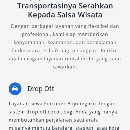
Transportasinya Serahkan
Dilengkapi fitur premium dengan kenyamanan
Kepada Salsa Wisata
maksimal, varian ini memadukan kekuatan
mesin diesel 2.8L dengan sistem penggerak 4
Dengan berbagai layanan yang fleksibel dan
roda yang stabil. Ideal bagi pebisnis yang
profesional, kami siap memberikan
membutuhkan kendaraan tangguh, sekaligus
kenyamanan, keamanan, dan pengalaman
nyaman untuk keluarga.
berkendara terbaik bagi pelanggan. Berikut
adalah ragam layanan rental mobil yang kami
3. Fortuner 2.8 GR-S 4×4 A/T
tawarkan:
Sebagai tipe tertinggi, Fortuner GR-S hadir
Drop Off
dengan desain sporty, suspensi lebih rigid,
serta fitur eksklusif yang menonjolkan aura
SUV kelas atas. Sangat cocok untuk Anda yang
Layanan sewa Fortuner Bojonegoro dengan
ingin tampil berkelas dalam setiap perjalanan,
sistem drop off cocok bagi Anda yang hanya
baik bisnis maupun liburan.
membutuhkan perjalanan satu arah,
misalnya menuju bandara, stasiun, atau kota