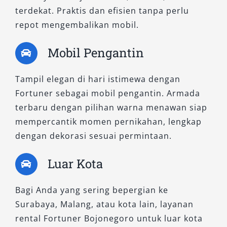
Dengan ragam pilihan tipe mobil Fortuner
terdekat. Praktis dan efisien tanpa perlu
mulai dari G, VRZ, SRZ, hingga GR, pelanggan
repot mengembalikan mobil.
dapat menyesuaikan kendaraan sesuai
kebutuhan. Kami menyediakan layanan
sewa
Mobil Pengantin
Fortuner dengan sopir
maupun lepas kunci,
dengan pilihan booking Fortuner harian dan
Tampil elegan di hari istimewa dengan
bulanan serta harga sewa Fortuner yang
Fortuner sebagai mobil pengantin. Armada
kompetitif. Jika Anda menginginkan Fortuner
terbaru dengan pilihan warna menawan siap
4×2 atau 4×4 untuk perjalanan jauh, bisnis,
mempercantik momen pernikahan, lengkap
maupun wisata keluarga, Salsa Wisata siap
dengan dekorasi sesuai permintaan.
menghadirkan pengalaman berkendara yang
Luar Kota
nyaman, aman, dan berkelas.
Bagi Anda yang sering bepergian ke
Surabaya, Malang, atau kota lain, layanan
rental Fortuner Bojonegoro untuk luar kota