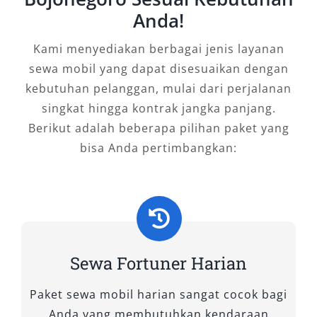
memiliki keunggulan tersendiri, sehingga Anda
Anda!
bisa menyesuaikan dengan kebutuhan
Kami menyediakan berbagai jenis layanan
perjalanan.
sewa mobil yang dapat disesuaikan dengan
A. Tipe Fortuner 4×2
kebutuhan pelanggan, mulai dari perjalanan
singkat hingga kontrak jangka panjang.
1. Fortuner 2.4 G 4×2 A/T
Berikut adalah beberapa pilihan paket yang
bisa Anda pertimbangkan:
Varian ini cocok untuk Anda yang
menginginkan SUV tangguh dengan harga sewa
lebih terjangkau. Dibekali mesin diesel 2.4L
bertenaga, suspensi nyaman, serta kabin luas,
mobil ini pas digunakan untuk perjalanan
Sewa Fortuner Harian
keluarga maupun rental Fortuner harian dan
bulanan.
Paket sewa mobil harian sangat cocok bagi
Anda yang membutuhkan kendaraan