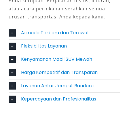
Anda ketujuan. Perjalanan bisnis, liburan,
harus khawatir kekurangan ruang.
atau acara pernikahan serahkan semua
5. Efisiensi Biaya dengan Harga
urusan transportasi Anda kepada kami.
Kompetitif
Armada Terbaru dan Terawat
Banyak yang mengira menyewa SUV premium
Fleksibilitas Layanan
pasti mahal. Faktanya, harga sewa Fortuner
Bojonegoro di penyedia terpercaya sangat
Kenyamanan Mobil SUV Mewah
kompetitif dan transparan. Dibandingkan
Harga Kompetitif dan Transparan
membeli kendaraan baru, memilih rental mobil
Fortuner Bojonegoro jauh lebih efisien,
Layanan Antar Jemput Bandara
terutama untuk kebutuhan jangka pendek atau
sementara.
Kepercayaan dan Profesionalitas
6. Proses Booking Mudah dan Terjamin
Kini, booking Fortuner harian dan bulanan bisa