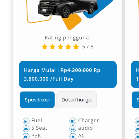
Rating pengguna:
5
/
5
Harga Mulai :
Rp4.200.000
Rp
H
3.800.000 /Full Day
1
Spesifikasi
Detail harga
Fuel
Charger
5 Seat
audio
P3K
AC