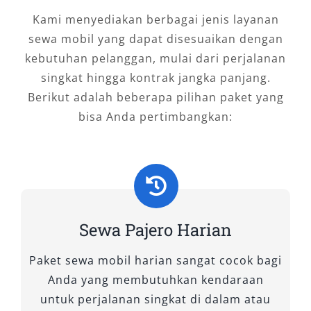
cocok digunakan untuk aktivitas off-road,
Kami menyediakan berbagai jenis layanan
perjalanan ke lokasi proyek, atau medan
sewa mobil yang dapat disesuaikan dengan
pedesaan Bojonegoro yang menantang. Sewa
kebutuhan pelanggan, mulai dari perjalanan
mobil Pajero tipe ini ideal untuk pengguna
singkat hingga kontrak jangka panjang.
yang aktif, mandiri, dan membutuhkan
Berikut adalah beberapa pilihan paket yang
performa tanpa kompromi.
bisa Anda pertimbangkan:
2. Pajero Dakar Ultimate AT 4×4
Jika Anda menginginkan ketangguhan off-road
sekaligus kenyamanan premium, Dakar
Sewa Pajero Harian
Ultimate AT 4×4 adalah jawabannya. Dengan
fitur canggih, interior modern, serta transmisi
Paket sewa mobil harian sangat cocok bagi
otomatis, tipe ini sangat cocok bagi eksekutif
Anda yang membutuhkan kendaraan
maupun keluarga yang ingin merasakan
untuk perjalanan singkat di dalam atau
sensasi rental Pajero kelas atas. Baik untuk