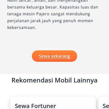
lebih lancar, aman, dan menyenangkan
bersama keluarga besar. Kapasitas luas dan
tenaga mesin Pajero sangat mendukung
perjalanan jarak jauh yang penuh momen
kebersamaan.
Sewa sekarang
Rekomendasi Mobil Lainnya
Sewa Fortuner
S