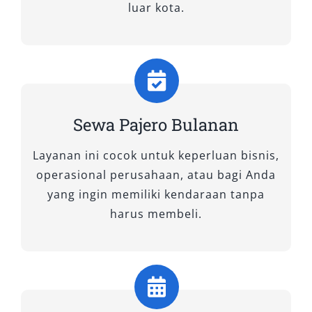
luar kota.
perjalanan bisnis maupun ekspedisi luar kota,
mobil ini siap memberikan pengalaman
berkendara mewah dan bertenaga.
B. Tipe 4×2 WD
Sewa Pajero Bulanan
1. Pajero Exceed AT 4×2
Layanan ini cocok untuk keperluan bisnis,
Exceed AT 4×2 menawarkan keseimbangan
operasional perusahaan, atau bagi Anda
antara performa dan efisiensi. Dengan tenaga
yang ingin memiliki kendaraan tanpa
cukup besar untuk jalanan perkotaan maupun
harus membeli.
antar kota, tipe ini sangat ideal digunakan
sebagai mobil Pajero Bojonegoro untuk
keperluan keluarga. Kabinnya lega, nyaman,
dan praktis untuk perjalanan sehari-hari.