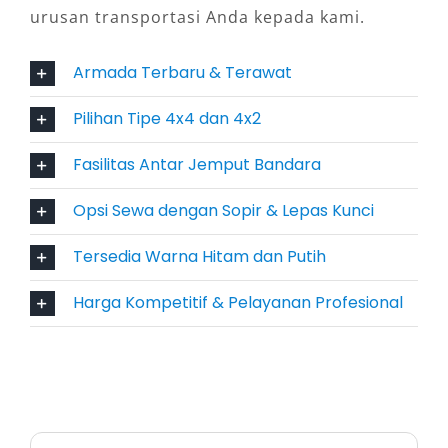
Bojonegoro memungkinkan pengguna
urusan transportasi Anda kepada kami.
mengatur jadwal lebih fleksibel. Tidak perlu
memikirkan perawatan kendaraan atau biaya
Armada Terbaru & Terawat
kepemilikan, cukup booking rental Pajero
Pilihan Tipe 4x4 dan 4x2
sesuai kebutuhan. Dengan begitu, waktu lebih
efisien untuk fokus pada aktivitas utama.
Fasilitas Antar Jemput Bandara
6. Harga Kompetitif dan Layanan
Opsi Sewa dengan Sopir & Lepas Kunci
Andal
Tersedia Warna Hitam dan Putih
Meskipun dikenal premium, harga sewa Pajero
Harga Kompetitif & Pelayanan Profesional
Bojonegoro tetap kompetitif. Ditambah opsi
dengan sopir atau lepas kunci, layanan antar
jemput, hingga sistem pemesanan online yang
cepat, menjadikan pengguna mendapatkan
nilai lebih dari setiap transaksi.