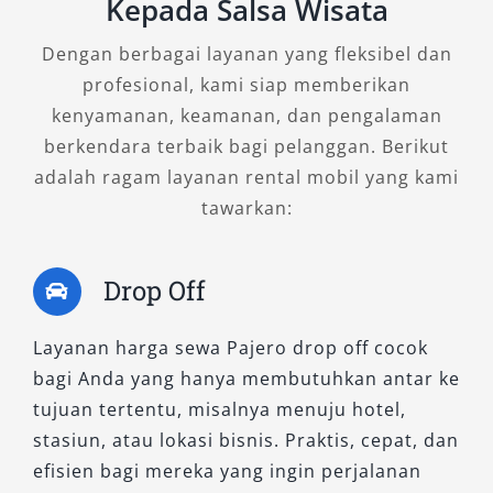
Kepada Salsa Wisata
bagi Anda yang mengutamakan kenyamanan
dalam perjalanan jarak jauh, baik bersama
Dengan berbagai layanan yang fleksibel dan
keluarga maupun untuk tamu perusahaan.
profesional, kami siap memberikan
kenyamanan, keamanan, dan pengalaman
Setiap tipe mobil Pajero Bojonegoro memiliki
berkendara terbaik bagi pelanggan. Berikut
karakteristik dan keunggulan yang bisa
adalah ragam layanan rental mobil yang kami
disesuaikan dengan kebutuhan Anda. Mulai
tawarkan:
dari tipe Pajero 4×4 yang handal di medan
berat hingga tipe 4×2 yang efisien untuk
aktivitas sehari-hari, semua tersedia dengan
Drop Off
harga sewa Pajero
kompetitif. Dengan pilihan
fleksibel, layanan profesional, serta kualitas
Layanan harga sewa Pajero drop off cocok
mobil terawat, kami siap membantu perjalanan
bagi Anda yang hanya membutuhkan antar ke
Anda lebih nyaman dan berkesan.
tujuan tertentu, misalnya menuju hotel,
stasiun, atau lokasi bisnis. Praktis, cepat, dan
efisien bagi mereka yang ingin perjalanan