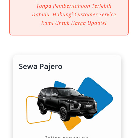
yang bertenaga, Pajero tidak hanya
Tanpa Pemberitahuan Terlebih
mendukung gaya hidup modern tetapi juga
Dahulu. Hubungi Customer Service
memberikan solusi praktis bagi siapa pun yang
Kami Untuk Harga Update!
ingin menjelajahi kota dan sekitarnya dengan
aman dan nyaman.
1. Kenyamanan Maksimal
Sewa Pajero
Melalui rental mobil Pajero, penumpang bisa
menikmati kabin lega dengan kursi ergonomis,
pendingin ganda, hingga fitur hiburan modern.
Hal ini menjadikan perjalanan jauh maupun
dekat terasa lebih rileks, termasuk untuk
perjalanan bisnis yang menuntut keseriusan
dan ketenangan.
Rating pengguna: