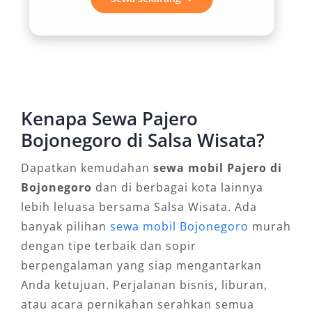
langkah tepat untuk menunjukkan keseriusan
dan profesionalitas.
4. Fleksibilitas Medan
Dengan opsi 4×4 dan 4×2, Pajero mampu
Kenapa Sewa Pajero
melibas jalan beraspal maupun jalur
Bojonegoro di Salsa Wisata?
menantang. Inilah alasan mengapa kendaraan
Dapatkan kemudahan
sewa mobil Pajero di
off-road Bojonegoro ini sangat diminati untuk
Bojonegoro
dan di berbagai kota lainnya
kegiatan lapangan, eksplorasi alam, atau
lebih leluasa bersama Salsa Wisata. Ada
perjalanan ke lokasi proyek yang aksesnya
banyak pilihan
sewa mobil Bojonegoro
murah
tidak selalu mulus.
dengan tipe terbaik dan sopir
5. Efisiensi Waktu dan Praktis
berpengalaman yang siap mengantarkan
Anda ketujuan. Perjalanan bisnis, liburan,
Menggunakan sewa harian dan bulanan Pajero
atau acara pernikahan serahkan semua