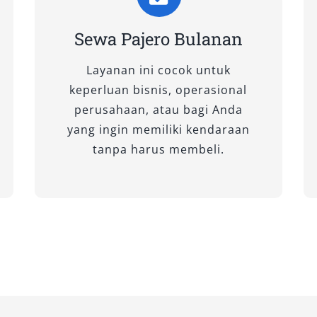
Sewa Pajero Bulanan
Layanan ini cocok untuk
keperluan bisnis, operasional
 modern, tipe ini ideal untuk
perusahaan, atau bagi Anda
an optimal. Suspensi stabil
yang ingin memiliki kendaraan
jalan berliku. Pilihan ini tepat bagi
tanpa harus membeli.
n tampilan elegan namun tetap
tur keselamatan lengkap, interior
 Sangat cocok untuk Pajero Dakar
kelas atas, penjemputan tamu
butuhkan kesan eksklusif.