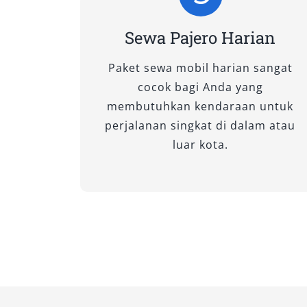
melewati jalur ekstrem.
Sewa Pajero Harian
2. Pajero Dakar AT 4×2
Paket sewa mobil harian sangat
cocok bagi Anda yang
Menggabungkan desain sporty dan fitur
membutuhkan kendaraan untuk
perjalanan antar kota dengan kenyaman
perjalanan singkat di dalam atau
membuatnya nyaman di jalan tol maupun 
luar kota.
yang ingin mobil Pajero Cianjur denga
praktis.
3. Pajero Dakar Ultimate AT 4×2
Varian tertinggi di kelas 4×2 dengan fi
mewah, dan teknologi hiburan terkini.
untuk disewa dalam perjalanan bisnis 
penting, atau acara keluarga yang mem