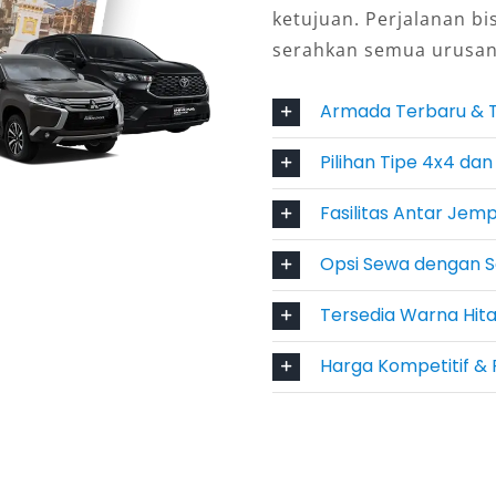
ketujuan. Perjalanan bi
serahkan semua urusan
Armada Terbaru & 
emudahkan mobilitas tanpa repot
, ditambah fleksibilitas harga sewa
Pilihan Tipe 4x4 dan
n, hingga bulanan, membuatnya
Fasilitas Antar Jem
gaya, dan fleksibilitas,
sewa mobil
Opsi Sewa dengan S
ntuk perjalanan wisata, bisnis,
Tersedia Warna Hit
ng terawat dan layanan profesional
i pengalaman yang aman, nyaman,
Harga Kompetitif & 
mi Sewakan di Cianjur