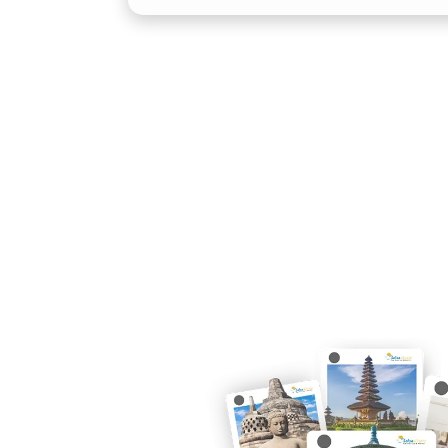
Pajero dikenal dengan desain maskuli
untuk perjalanan bisnis maupun acara
meningkatkan citra profesional dan me
kesempatan.
4. Fleksibilitas Medan di Wi
Cianjur memiliki topografi beragam, d
pegunungan. Kendaraan off-road Cianj
keamanan dan kelancaran perjalanan, 
5. Pilihan Opsi 4×4 dan 4×2 
Dengan opsi 4×4 untuk jalur ekstrem d
pengguna dapat menyesuaikan kendaraa
Pajero memungkinkan Anda memilih spe
memiliki mobil sendiri.