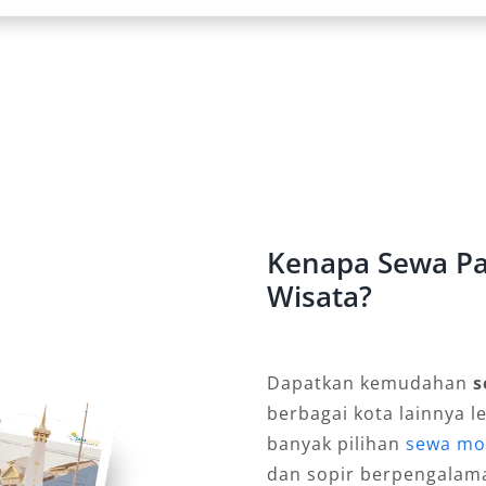
n namun elegan, cocok untuk Pajero
 formal. Kehadirannya dapat
mberikan kesan eksklusif di setiap
layah Cianjur
ari perkotaan hingga pedesaan
ur seperti Pajero memberi jaminan
Kenapa Sewa Paj
bahkan di rute yang menantang.
Wisata?
Sesuai Kebutuhan
Dapatkan kemudahan
s
an 4×2 untuk perjalanan perkotaan,
berbagai kota lainnya l
n sesuai rute. Booking rental
banyak pilihan
sewa mob
sifikasi yang tepat tanpa harus
dan sopir berpengalam