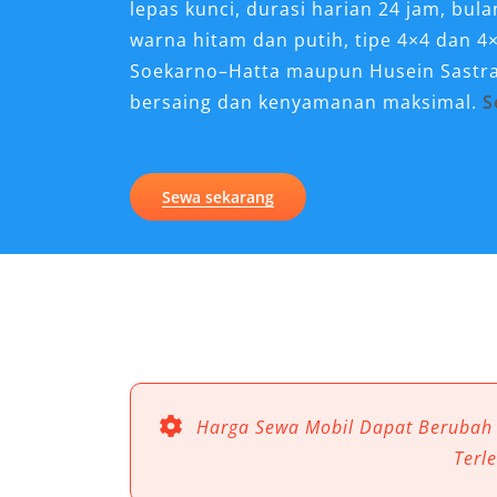
lepas kunci, durasi harian 24 jam, bula
warna hitam dan putih, tipe 4×4 dan 4
Soekarno–Hatta maupun Husein Sastr
bersaing dan kenyamanan maksimal.
S
Kenapa Sewa Mobil Pajero
Perjalanan di Cianjur?
Sewa sekarang
Perjalanan di Cianjur membutuhkan k
tetapi juga tangguh menghadapi bera
sewa mobil Pajero Cianjur menjadi pili
pribadi, keluarga, maupun bisnis. Den
mewah yang handal, Pajero menghadir
dan gaya yang sulit ditandingi.
Harga Sewa Mobil Dapat Berubah
1. Kenyamanan Maksimal un
Terl