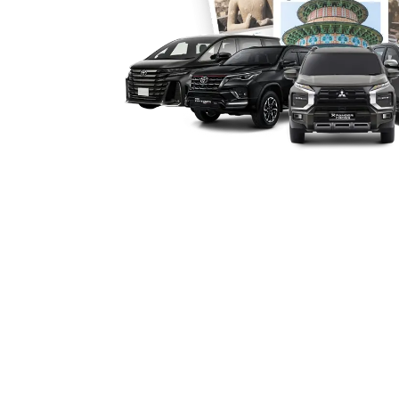
6. Efisiensi Waktu dan Biaya
Menggunakan rental Pajero Cianjur m
perawatan. Harga sewa yang kompetitif
Pajero Cianjur untuk harian, minggua
hemat waktu sekaligus anggaran.
Dengan kombinasi kenyamanan, tenaga, 
Pajero di Cianjur
adalah solusi ideal u
maupun ekspedisi off-road. Armada ya
memastikan setiap perjalanan menjad
dan berkesan.
Tipe Mobil Pajero yang Ka