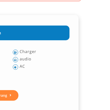
m
Charger
audio
AC
rang