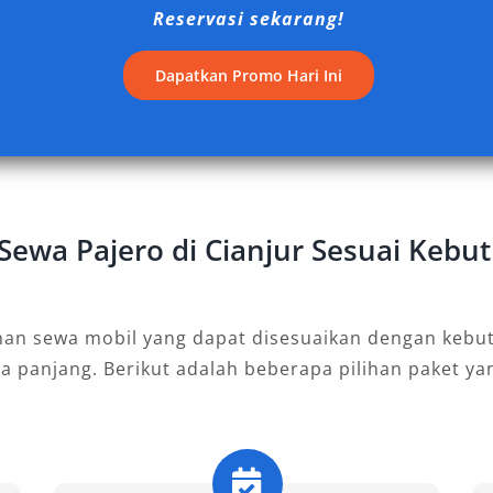
Reservasi sekarang!
Dapatkan Promo Hari Ini
nan sekaligus performa. Dilengkapi
istem 4×4 otomatis yang mudah
-road maupun touring jarak jauh.
ang membutuhkan rental Pajero
sulit.
 Sewa Pajero di Cianjur Sesuai Keb
Perkotaan & Perjalanan
nan sewa mobil yang dapat disesuaikan dengan kebut
ka panjang. Berikut adalah beberapa pilihan paket y
s SUV besar dengan efisiensi bahan
×4. Sangat sesuai untuk perjalanan
estinasi populer di Cianjur tanpa