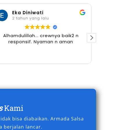
Eka Diniwati
Her
2 tahun yang lalu
2 tah
Alhamdulillah... crewnya baik2 n
responsif. Nyaman n aman
s
Kami
idak bisa diabaikan. Armada Salsa
 berjalan lancar.