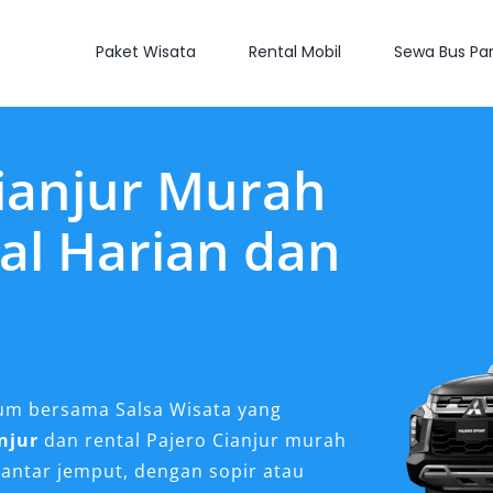
Paket Wisata
Rental Mobil
Sewa Bus Par
ianjur Murah
al Harian dan
um bersama Salsa Wisata yang
njur
dan rental Pajero Cianjur murah
antar jemput, dengan sopir atau