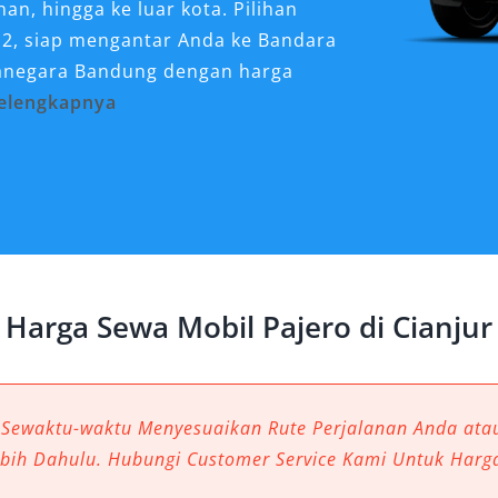
nan, hingga ke luar kota. Pilihan
×2, siap mengantar Anda ke Bandara
anegara Bandung dengan harga
elengkapnya
 Sangat Dibutuhkan untuk
endaraan yang tidak hanya nyaman,
gam medan. Inilah alasan mengapa
han favorit, baik untuk perjalanan
Harga Sewa Mobil Pajero di Cianjur
gan reputasinya sebagai mobil SUV
kan kombinasi performa, keamanan,
 Sewaktu-waktu Menyesuaikan Rute Perjalanan Anda at
tuk Perjalanan Jauh
ebih Dahulu. Hubungi Customer Service Kami Untuk Harg