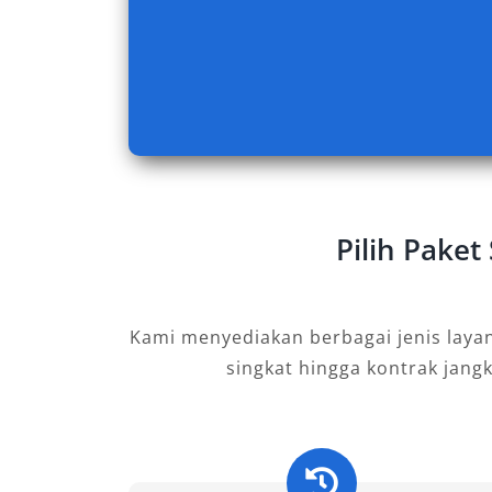
2. Pajero Dakar Ultimate AT 4×4
Pilihan premium bagi pecinta kenyama
fitur canggih, suspensi empuk, dan s
dioperasikan, varian ini pas untuk off
Cocok bagi eksekutif atau tim kerja y
mewah namun siap menghadapi medan 
Pilih Paket
B. Tipe 4×2 WD – Nyaman di 
Panjang
Kami menyediakan berbagai jenis laya
1. Pajero Exceed AT 4×2
singkat hingga kontrak jang
Varian ini menawarkan kenyamanan kha
bakar yang lebih baik dibanding tipe 4
keluarga, tamu bisnis, atau wisata ke d