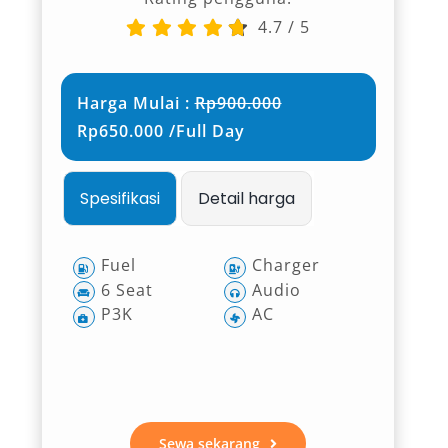
4.7
/
5
Harga Mulai :
Rp900.000
Rp650.000 /Full Day
Spesifikasi
Detail harga
Fuel
Charger
6 Seat
Audio
P3K
AC
Sewa sekarang