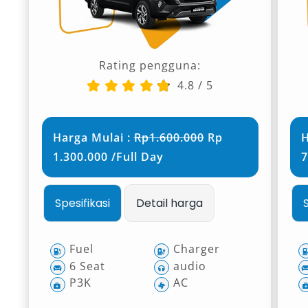
Rating pengguna:
4.8
/
5
Harga Mulai :
Rp1.600.000
Rp
H
1.300.000 /Full Day
7
Spesifikasi
Detail harga
Fuel
Charger
6 Seat
audio
P3K
AC