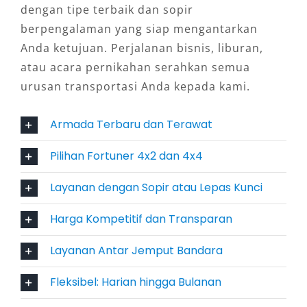
mengantar ke tujuan. Sedangkan untuk yang
dengan tipe terbaik dan sopir
menginginkan privasi penuh, opsi lepas kunci
berpengalaman yang siap mengantarkan
menjadi solusi ideal.
Anda ketujuan. Perjalanan bisnis, liburan,
atau acara pernikahan serahkan semua
5. Efisiensi Biaya dan Transparansi
urusan transportasi Anda kepada kami.
Harga
Armada Terbaru dan Terawat
Menggunakan layanan sewa mobil Fortuner
Pilihan Fortuner 4x2 dan 4x4
Cibinong seringkali lebih hemat dibanding
memiliki kendaraan pribadi, terutama untuk
Layanan dengan Sopir atau Lepas Kunci
kebutuhan tertentu. Dengan penawaran harga
sewa Fortuner Cibinong yang kompetitif dan
Harga Kompetitif dan Transparan
transparan, pelanggan dapat menikmati mobil
Layanan Antar Jemput Bandara
terbaru tanpa harus memikirkan biaya
perawatan.
Fleksibel: Harian hingga Bulanan