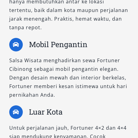
hanya membutuhkan antar ke lokasi
sebagai mobil SUV mewah sejati. Sangat sesuai
tertentu, baik dalam kota maupun perjalanan
untuk perjalanan bisnis prestisius, acara
jarak menengah. Praktis, hemat waktu, dan
penting, maupun pengguna yang ingin
tanpa repot.
merasakan sensasi berkendara penuh gaya.
Mobil Pengantin
Dengan ragam pilihan tipe mobil Fortuner yang
kami sediakan, Anda bebas menentukan sesuai
Salsa Wisata menghadirkan sewa Fortuner
kebutuhan—mulai dari varian praktis, elegan,
Cibinong sebagai mobil pengantin elegan.
hingga premium dengan performa off-road.
Dengan desain mewah dan interior berkelas,
Salsa Wisata siap melayani dengan unit
Fortuner memberi kesan istimewa untuk hari
terbaik, layanan profesional, serta fleksibilitas
pernikahan Anda.
booking Fortuner harian dan bulanan.
Temukan pengalaman berbeda bersama
Luar Kota
layanan
rental Fortuner terpercaya
dengan
harga kompetitif dan pilihan layanan sesuai
Untuk perjalanan jauh, Fortuner 4×2 dan 4×4
kebutuhan Anda.
siap mendukung kenyamanan. Cocok