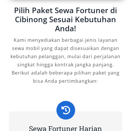
kami menyediakan pilihan rental Fortuner
Pilih Paket Sewa Fortuner di
lengkap, mulai dari Fortuner 4×2 dan 4×4,
Cibinong Sesuai Kebutuhan
hingga varian GR, VRZ, SRZ, dan G, semuanya
Anda!
dalam kondisi terbaik dengan opsi sewa
Fortuner dengan sopir maupun sewa Fortuner
Kami menyediakan berbagai jenis layanan
lepas kunci.
sewa mobil yang dapat disesuaikan dengan
kebutuhan pelanggan, mulai dari perjalanan
A. Tipe Fortuner 4×2
singkat hingga kontrak jangka panjang.
Berikut adalah beberapa pilihan paket yang
1. Fortuner 2.4 G 4×2 A/T
bisa Anda pertimbangkan:
Varian ini menjadi pilihan ekonomis dengan
mesin diesel tangguh dan efisiensi bahan
bakar yang baik. Cocok untuk penggunaan
sehari-hari atau perjalanan keluarga di dalam
dan sekitar Cibinong. Harga sewa Fortuner tipe
Sewa Fortuner Harian