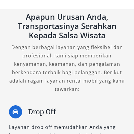
perjalanan jauh dan eksplorasi alam dengan
jalur yang menantang.
Apapun Urusan Anda,
2. Fortuner 2.8 VRZ 4×4 A/T
Transportasinya Serahkan
Kepada Salsa Wisata
Dilengkapi fitur hiburan untuk penumpang
Dengan berbagai layanan yang fleksibel dan
belakang, varian ini memadukan performa kuat
profesional, kami siap memberikan
dengan kenyamanan keluarga. Sangat ideal
kenyamanan, keamanan, dan pengalaman
untuk liburan bersama keluarga besar atau
berkendara terbaik bagi pelanggan. Berikut
perjalanan wisata ke luar kota dengan
adalah ragam layanan rental mobil yang kami
kenyamanan maksimal.
tawarkan:
3. Fortuner 2.8 GR-S 4×4 A/T
Drop Off
Sebagai varian tertinggi, Fortuner GR-S
menghadirkan desain sporty, suspensi khusus,
Layanan drop off memudahkan Anda yang
serta fitur premium yang menegaskan kelasnya