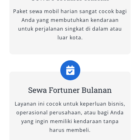
ini relatif lebih terjangkau, menjadikannya
Paket sewa mobil harian sangat cocok bagi
favorit untuk booking Fortuner harian dan
Anda yang membutuhkan kendaraan
bulanan.
untuk perjalanan singkat di dalam atau
luar kota.
2. Fortuner 2.8 VRZ TSS 4×2 A/T
Dilengkapi Toyota Safety Sense (TSS), varian ini
menawarkan fitur keamanan modern seperti
adaptive cruise control dan lane departure
alert. Sangat sesuai bagi pebisnis yang
Sewa Fortuner Bulanan
mengutamakan kenyamanan dan keselamatan
di perjalanan jauh. Pilihan tepat untuk sewa
Layanan ini cocok untuk keperluan bisnis,
Fortuner dengan sopir agar pengalaman
operasional perusahaan, atau bagi Anda
berkendara semakin praktis dan tenang.
yang ingin memiliki kendaraan tanpa
harus membeli.
3. Fortuner 2.7 SRZ 4×2 A/T