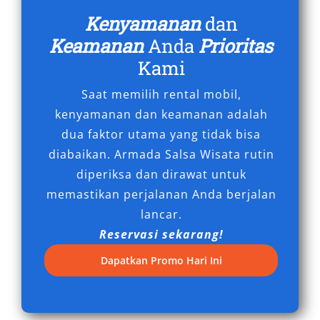
Cibinong dengan unit terbaru, harga
Kenyamanan
dan
kompetitif, serta layanan profesional. Segera
Keamanan
Anda
Prioritas
hubungi kami untuk kemudahan perjalanan
Kami
bisnis maupun liburan Anda.
Saat memilih rental mobil,
Tipe Mobil Fortuner yang Kami
kenyamanan dan keamanan adalah
Sewakan di Cibinong
dua faktor utama yang tidak bisa
diabaikan. Armada Salsa Wisata rutin
Memilih tipe mobil Fortuner yang tepat akan
diperiksa dan dirawat untuk
sangat menentukan kenyamanan dan efisiensi
memastikan perjalanan Anda berjalan
perjalanan Anda. Sebagai sewa mobil SUV
lancar.
mewah yang banyak diminati, Toyota Fortuner
Reservasi sekarang!
hadir dengan berbagai varian yang bisa
Dapatkan Promo Hari Ini
disesuaikan dengan kebutuhan, baik untuk
perjalanan bisnis, keluarga, wisata ke luar kota,
maupun aktivitas off-road. Di Salsa Wisata,