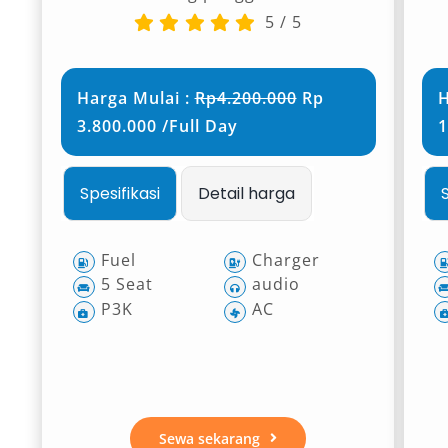
5
/
5
Harga Mulai :
Rp4.200.000
Rp
H
3.800.000 /Full Day
1
Spesifikasi
Detail harga
Fuel
Charger
5 Seat
audio
P3K
AC
Sewa sekarang