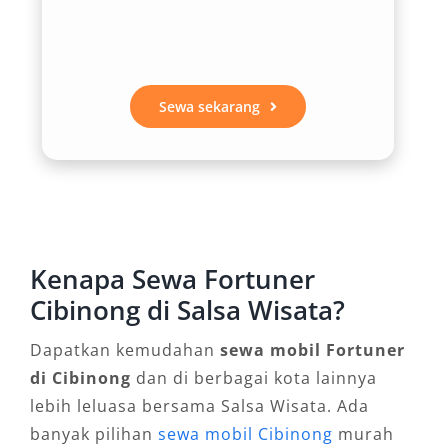
Kebutuhan transportasi setiap orang berbeda.
Melalui booking Fortuner harian dan bulanan,
pengguna bisa menyesuaikan durasi sewa.
Sewa sekarang
Mulai dari perjalanan singkat di dalam kota,
perjalanan dinas, hingga kontrak jangka
panjang, semua bisa dipenuhi oleh penyedia
rental mobil Fortuner Cibinong terpercaya.
4. Pilihan Layanan dengan Sopir atau
Kenapa Sewa Fortuner
Lepas Kunci
Cibinong di Salsa Wisata?
Layanan Fortuner dengan sopir dan lepas
Dapatkan kemudahan
sewa mobil Fortuner
kunci memberikan keleluasaan sesuai
di Cibinong
dan di berbagai kota lainnya
kebutuhan. Bagi yang ingin praktis dan tidak
lebih leluasa bersama Salsa Wisata. Ada
repot, opsi sopir berpengalaman siap
banyak pilihan
sewa mobil Cibinong
murah