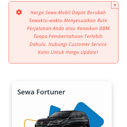
×
nyaman, tetapi juga andal. Di sinilah sewa
Harga Sewa Mobil Dapat Berubah
mobil Fortuner Cibinong menjadi pilihan
Sewaktu-waktu Menyesuaikan Rute
favorit, karena menghadirkan kombinasi
Perjalanan Anda atau Kenaikan BBM
kenyamanan, ketangguhan, serta fleksibilitas
Tanpa Pemberitahuan Terlebih
yang jarang ditemukan pada kendaraan lain.
Dahulu. Hubungi Customer Service
6 Manfaat Utama Sewa Mobil
Kami Untuk Harga Update!
Fortuner untuk Perjalanan di
Cibinong
1. Kenyamanan dan Kemewahan Kelas
Sewa Fortuner
SUV
Toyota Fortuner dikenal sebagai mobil SUV
mewah dengan kabin lega, suspensi empuk,
dan fitur modern yang menunjang perjalanan.