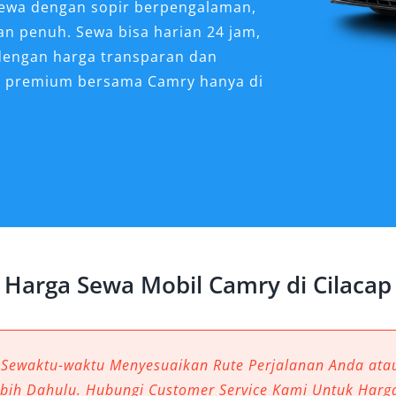
 sewa dengan sopir berpengalaman,
an penuh. Sewa bisa harian 24 jam,
 dengan harga transparan dan
n premium bersama Camry hanya di
Sangat Dibutuhkan untuk
an bisnis maupun liburan, semakin
wa mobil Camry Cilacap. Tidak hanya
al mobil Camry memberikan
Harga Sewa Mobil Camry di Cilacap
 mewah, aman, dan efisien. Armada
ak kalangan karena mampu
ligus kenyamanan maksimal selama
ke luar daerah.
 Sewaktu-waktu Menyesuaikan Rute Perjalanan Anda at
ebih Dahulu. Hubungi Customer Service Kami Untuk Harg