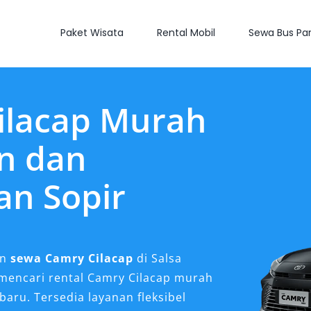
Paket Wisata
Rental Mobil
Sewa Bus Par
ilacap Murah
n dan
an Sopir
an
sewa Camry Cilacap
di Salsa
 mencari rental Camry Cilacap murah
aru. Tersedia layanan fleksibel