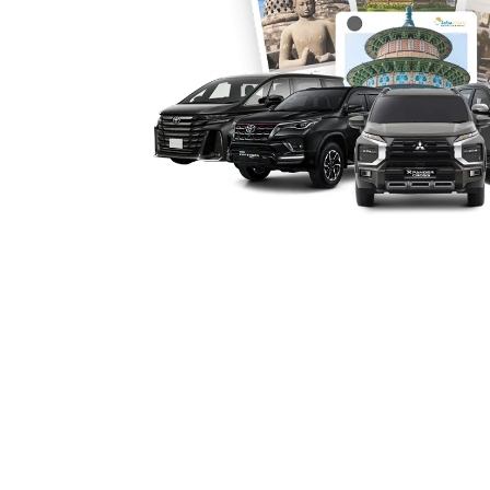
5. Performa Mesin Andal dan
Camry dikenal memiliki performa tan
sekaligus efisien. Untuk perjalanan jar
bisa merasakan stabilitas dan keaman
rental mobil Camry sangat ideal untu
yang mengutamakan kenyamanan dan k
6. Akses Mudah ke Titik Strat
Dengan menggunakan sewa Camry Cila
berbagai titik penting seperti pusat ko
wisata dengan lebih mudah. Layanan ya
bandara dan hotel semakin mendukung