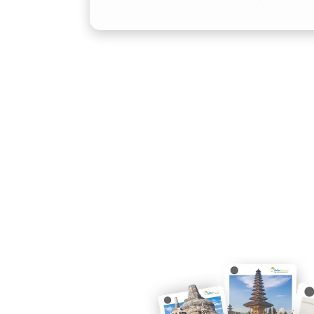
3. Layanan Fleksibel Sesuai
Penyedia rental Camry Cilacap harga m
menawarkan layanan yang menyesuaika
opsi sewa Camry dengan sopir Cilacap 
tanpa repot, atau lepas kunci untuk 
sendiri. Ada pula fasilitas antar jemput
strategis lain di Cilacap.
4. Citra Profesional dan Berk
Menggunakan mobil mewah untuk perja
sekadar transportasi, melainkan juga m
atau rekan kerja akan menilai keseriusa
kecil, termasuk kendaraan yang digun
Cilacap, setiap pertemuan terasa lebih