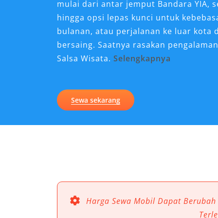
mulai dari antar jemput Bandara YIA,
hingga opsi lepas kunci untuk kebebas
bulanan, atau perjalanan ke luar kota
bersaing. Saatnya rasakan pengalama
Salsa Wisata.
Selengkapnya
Kenapa Sewa Mobil Camry 
Perjalanan di Cilacap?
Sewa sekarang
Perjalanan di Cilacap, baik untuk urus
nyaman dan praktis dengan layanan se
menawarkan kendaraan berkelas, rent
pengalaman berkendara yang berbeda:
ini menjadi pilihan favorit bagi bany
menghadirkan kesan profesional seka
berada di kota maupun saat bepergian 
Harga Sewa Mobil Dapat Berubah
Terl