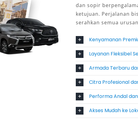
dan sopir berpengalam
ketujuan. Perjalanan bi
 Efisiensi Bahan Bakar
serahkan semua urusan
gguh dengan mesin bertenaga
Kenyamanan Premiu
ak jauh atau ke luar kota, pengguna
an berkendara. Hal ini membuat
Layanan Fleksibel S
k kebutuhan bisnis maupun wisata
etenangan di perjalanan.
Armada Terbaru da
egis di Cilacap
Citra Profesional da
Performa Andal dan E
cap, Anda dapat menjangkau
ta, kawasan industri, hingga destinasi
Akses Mudah ke Loka
ng terintegrasi dengan transportasi
 mobilitas tanpa hambatan.