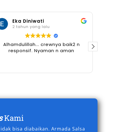
Eka Diniwati
Her
2 tahun yang lalu
2 tah
Alhamdulillah... crewnya baik2 n
responsif. Nyaman n aman
s
Kami
idak bisa diabaikan. Armada Salsa