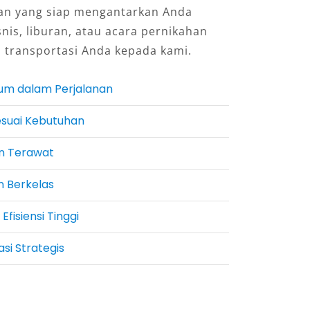
an yang siap mengantarkan Anda
snis, liburan, atau acara pernikahan
 transportasi Anda kepada kami.
m dalam Perjalanan
esuai Kebutuhan
n Terawat
n Berkelas
fisiensi Tinggi
si Strategis