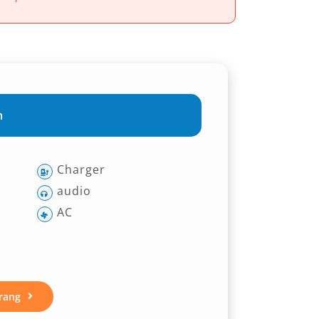
m
Charger
audio
AC
rang