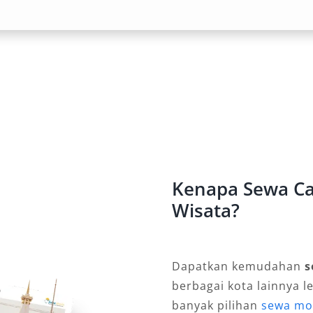
 Kebutuhan
urah seperti Salsa Wisata
n kebutuhan pelanggan. Tersedia
bagi yang ingin berkendara santai
pengguna yang lebih suka mengemudi
 Bandara YIA, hotel, hingga lokasi
Kenapa Sewa Cam
elas
Wisata?
lanan bisnis seperti Camry bukan
eningkatkan citra profesional. Klien
Dapatkan kemudahan
s
n dan profesionalitas dari detail
berbagai kota lainnya l
akan. Dengan sewa mobil Camry
banyak pilihan
sewa mob
 prestisius dan berkesan.