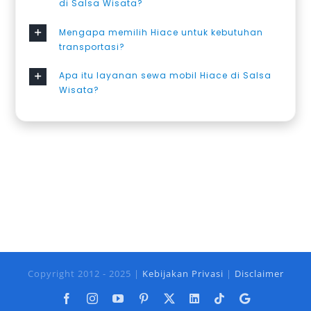
di Salsa Wisata?
Mengapa memilih Hiace untuk kebutuhan
transportasi?
Apa itu layanan sewa mobil Hiace di Salsa
Wisata?
Copyright 2012 - 2025 |
Kebijakan Privasi
|
Disclaimer
Facebook
Instagram
YouTube
Pinterest
X
LinkedIn
Tiktok
Google
Business