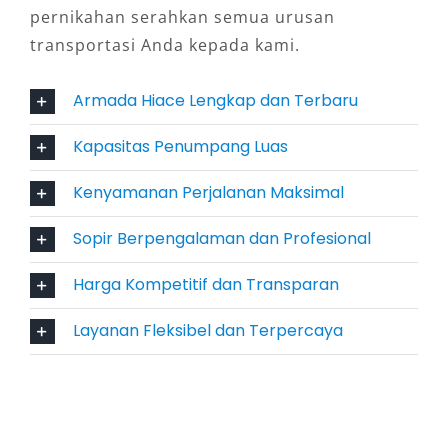
memiliki performa mesin tangguh dan fitur
pernikahan serahkan semua urusan
kenyamanan modern. Kursi yang empuk,
transportasi Anda kepada kami.
pendingin udara merata, serta desain interior
yang lega membuat perjalanan jarak jauh,
Armada Hiace Lengkap dan Terbaru
bahkan ke luar kota sekalipun, tetap
Kapasitas Penumpang Luas
menyenangkan.
Kenyamanan Perjalanan Maksimal
6. Mempermudah Mobilitas Wisata
dan Bisnis
Sopir Berpengalaman dan Profesional
Harga Kompetitif dan Transparan
Cilacap memiliki banyak destinasi menarik,
mulai dari Pantai Teluk Penyu, Benteng
Layanan Fleksibel dan Terpercaya
Pendem, hingga kawasan industri yang sering
dikunjungi untuk urusan bisnis. Dengan sewa
Hiace Cilacap, mobilitas ke berbagai tujuan
menjadi lebih praktis, aman, dan efisien.