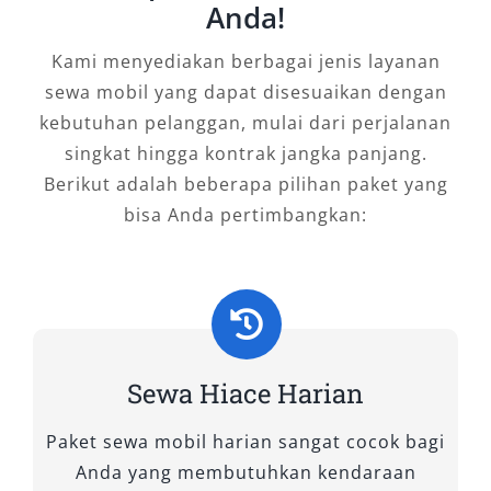
Anda!
pendingin udara merata. Cocok untuk mobil
keluarga besar atau perjalanan bersama rekan
Kami menyediakan berbagai jenis layanan
kerja, memberikan keseimbangan antara
sewa mobil yang dapat disesuaikan dengan
kenyamanan dan efisiensi dalam setiap
kebutuhan pelanggan, mulai dari perjalanan
perjalanan.
singkat hingga kontrak jangka panjang.
Berikut adalah beberapa pilihan paket yang
2. Hiace Premio Luxury
bisa Anda pertimbangkan:
Untuk pengalaman lebih premium, Hiace
Premio Luxury hadir dengan interior elegan,
kursi captain seat, serta fasilitas hiburan yang
membuat perjalanan jauh lebih
menyenangkan. Tipe ini ideal bagi wisata
Sewa Hiace Harian
eksklusif maupun perjalanan bisnis yang
Paket sewa mobil harian sangat cocok bagi
menuntut kenyamanan maksimal.
Anda yang membutuhkan kendaraan