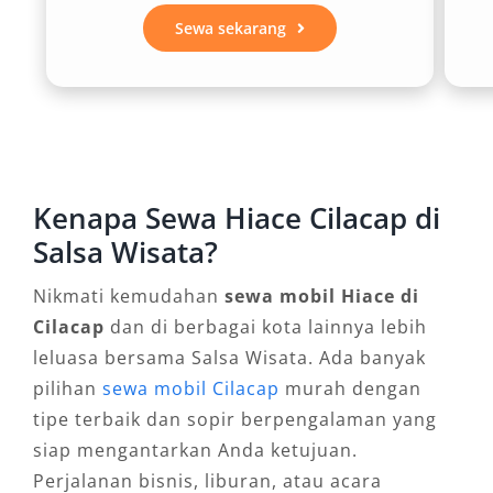
pengguna bisa menyesuaikan kebutuhan
Sewa sekarang
perjalanan mereka dengan mudah.
4. Cocok untuk Berbagai Keperluan
Hiace bukan hanya ideal untuk liburan
keluarga, tetapi juga sering digunakan untuk
Kenapa Sewa Hiace Cilacap di
acara pernikahan, perjalanan dinas, hingga
Salsa Wisata?
kegiatan sekolah atau kampus. Dengan sewa
Nikmati kemudahan
sewa mobil Hiace di
mobil Hiace Cilacap, semua kebutuhan
Cilacap
dan di berbagai kota lainnya lebih
transportasi dalam jumlah besar dapat
leluasa bersama Salsa Wisata. Ada banyak
terakomodasi dengan baik.
pilihan
sewa mobil Cilacap
murah dengan
5. Kenyamanan Fitur dan Performa
tipe terbaik dan sopir berpengalaman yang
siap mengantarkan Anda ketujuan.
Selain kapasitas besar, Toyota Hiace dikenal
Perjalanan bisnis, liburan, atau acara