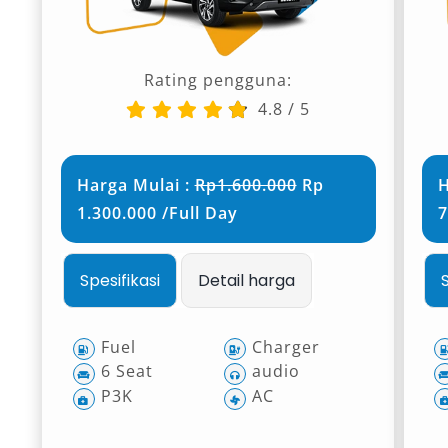
Rating pengguna:
4.8
/
5
Harga Mulai :
Rp1.600.000
Rp
H
1.300.000 /Full Day
7
Spesifikasi
Detail harga
Fuel
Charger
6 Seat
audio
P3K
AC