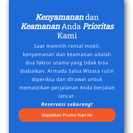
6. Solusi Efisien untuk Kebutuhan Harian,
Kenyamanan
dan
Bulanan, dan Bisnis
Keamanan
Anda
Prioritas
Bagi kebutuhan mobilitas reguler, seperti
Kami
antar jemput tamu VIP dari Bandara Sultan
Saat memilih rental mobil,
Thaha, kunjungan perusahaan, atau kebutuhan
kenyamanan dan keamanan adalah
keluarga dalam waktu tertentu, booking
dua faktor utama yang tidak bisa
Fortuner harian dan bulanan sangat efisien
diabaikan. Armada Salsa Wisata rutin
secara biaya. Anda tidak perlu memikirkan
diperiksa dan dirawat untuk
perawatan, pajak, atau penyusutan nilai
memastikan perjalanan Anda berjalan
kendaraan. Cukup bayar harga sewa Fortuner
lancar.
Jambi yang kompetitif dan kendaraan siap
Reservasi sekarang!
digunakan kapan pun dibutuhkan.
Dapatkan Promo Hari Ini
Pilihan Terbaik untuk Mobilitas
Nyaman di Jambi