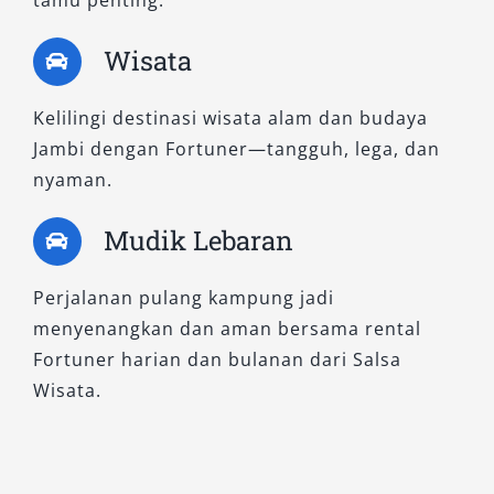
tamu penting.
Menawarkan kenyamanan premium dengan
Wisata
tambahan fitur hiburan RSE di kursi belakang,
varian ini dirancang untuk keluarga atau tim
Kelilingi destinasi wisata alam dan budaya
kerja yang membutuhkan perjalanan panjang
Jambi dengan Fortuner—tangguh, lega, dan
dengan kenyamanan penuh. Cocok untuk sewa
nyaman.
Fortuner lepas kunci bagi pengguna yang ingin
fleksibilitas lebih saat menyusuri area
Mudik Lebaran
pegunungan atau pedalaman.
Perjalanan pulang kampung jadi
3. Fortuner 2.8 GR-S 4×4 A/T
menyenangkan dan aman bersama rental
Fortuner harian dan bulanan dari Salsa
Ini adalah tipe tertinggi dengan sentuhan
Wisata.
sporty dari Toyota Gazoo Racing (GR). Desain
lebih agresif, suspensi sport-tuned, serta fitur
keselamatan dan hiburan paling lengkap di