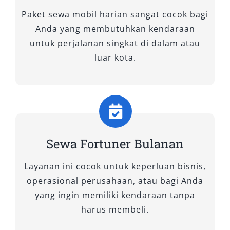
di kelasnya.
Paket sewa mobil harian sangat cocok bagi
Anda yang membutuhkan kendaraan
Tipe Mobil Fortuner yang Kami
untuk perjalanan singkat di dalam atau
Sewakan
luar kota.
Dalam memilih kendaraan untuk perjalanan
bisnis, keluarga, atau ekspedisi ke luar kota,
kenyamanan dan ketangguhan menjadi
prioritas. Toyota Fortuner hadir sebagai
Sewa Fortuner Bulanan
pilihan ideal di kelas SUV mewah. Melalui
layanan sewa Fortuner kami, Anda bisa
Layanan ini cocok untuk keperluan bisnis,
menikmati ragam varian Fortuner yang
operasional perusahaan, atau bagi Anda
disesuaikan dengan kebutuhan perjalanan.
yang ingin memiliki kendaraan tanpa
Mulai dari Fortuner 4×2 yang efisien hingga
harus membeli.
Fortuner 4×4 yang tangguh untuk medan berat,
semua tersedia dalam kondisi prima. Berikut