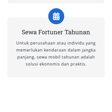
adalah tipe mobil Fortuner yang kami sewakan
lengkap dengan fitur unggulan dan
kecocokannya.
Sewa Fortuner Tahunan
A. Tipe Fortuner 4×2: Praktis,
Nyaman, dan Efisien
Untuk perusahaan atau individu yang
memerlukan kendaraan dalam jangka
1. Fortuner 2.4 G 4×2 A/T
panjang, sewa mobil tahunan adalah
solusi ekonomis dan praktis.
Tipe Fortuner ini cocok untuk Anda yang
mencari SUV mewah dengan efisiensi bahan
bakar tinggi dan kenyamanan kabin standar.
Mengusung mesin diesel 2.4L yang bertenaga,
kendaraan ini sangat pas untuk penggunaan
harian, perjalanan dinas, atau liburan keluarga
di jalur kota maupun antarkota. Fitur