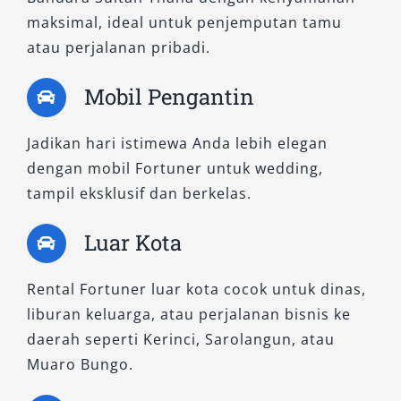
perjalanan jauh.
maksimal, ideal untuk penjemputan tamu
atau perjalanan pribadi.
3. Fortuner 2.7 SRZ 4×2 A/T
Mobil Pengantin
Menggunakan mesin bensin 2.7L, tipe ini
memberikan pengalaman berkendara yang
Jadikan hari istimewa Anda lebih elegan
halus dan tenang. Fitur hiburan kabin lengkap
dengan mobil Fortuner untuk wedding,
dan desain eksterior yang dinamis
tampil eksklusif dan berkelas.
menjadikannya pilihan favorit keluarga muda
Luar Kota
atau pengguna yang mencari sewa mobil SUV
mewah tanpa harus menempuh jalur ekstrem.
Cocok untuk keperluan antar jemput, acara
Rental Fortuner luar kota cocok untuk dinas,
formal, maupun ke luar kota.
liburan keluarga, atau perjalanan bisnis ke
daerah seperti Kerinci, Sarolangun, atau
B. Tipe Fortuner 4×4: Tangguh
Muaro Bungo.
untuk Medan Berat dan Perjalanan