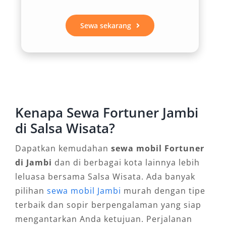
mesin yang besar sangat mendukung
perjalanan jarak jauh tanpa khawatir soal
Sewa sekarang
tenaga menurun. Ini sangat berguna untuk
perjalanan ke luar kota seperti ke Sarolangun,
Merangin, atau Kerinci. Maka tak heran, banyak
pengguna memilih sewa Fortuner Jambi untuk
perjalanan bisnis atau dinas antar daerah
karena keandalannya.
Kenapa Sewa Fortuner Jambi
di Salsa Wisata?
3. Pilihan 4×4 untuk Kebutuhan Off-
Road
Dapatkan kemudahan
sewa mobil Fortuner
di Jambi
dan di berbagai kota lainnya lebih
Fortuner tersedia dalam opsi penggerak 4×4
leluasa bersama Salsa Wisata. Ada banyak
yang sangat cocok untuk menjelajah daerah
pilihan
sewa mobil Jambi
murah dengan tipe
berbukit atau jalur sulit yang sering ditemui di
terbaik dan sopir berpengalaman yang siap
kawasan hutan atau perkebunan Jambi. Bagi
mengantarkan Anda ketujuan. Perjalanan