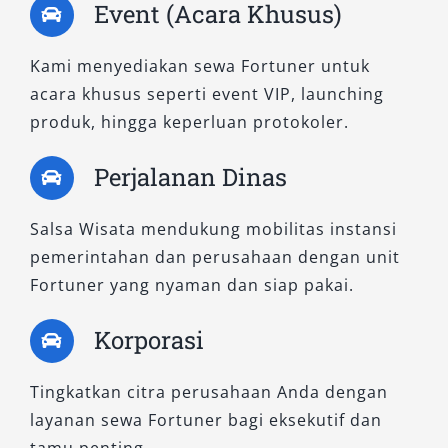
Event (Acara Khusus)
Ekstrem
Kami menyediakan sewa Fortuner untuk
1. Fortuner 2.8 VRZ 4×4 A/T Non RSE
acara khusus seperti event VIP, launching
produk, hingga keperluan protokoler.
Dilengkapi penggerak empat roda (4WD),
varian ini mampu melibas medan menantang
Perjalanan Dinas
tanpa kehilangan kenyamanan. Mesin diesel
2.8L berpadu dengan suspensi kuat
Salsa Wisata mendukung mobilitas instansi
membuatnya sangat cocok untuk ekspedisi
pemerintahan dan perusahaan dengan unit
atau perjalanan ke daerah terpencil. Meskipun
Fortuner yang nyaman dan siap pakai.
tanpa Rear Seat Entertainment (RSE), kabin
tetap lega dan ergonomis, menjadikannya opsi
Korporasi
tepat bagi pengguna yang butuh mobil tahan
banting namun tetap bergaya.
Tingkatkan citra perusahaan Anda dengan
layanan sewa Fortuner bagi eksekutif dan
2. Fortuner 2.8 VRZ 4×4 A/T