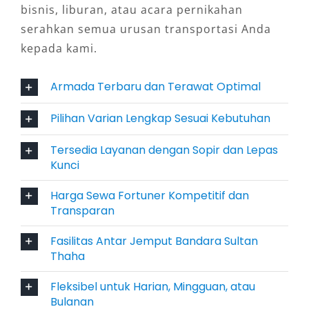
pengguna yang memiliki agenda kerja atau
bisnis, liburan, atau acara pernikahan
ekspedisi ke daerah terpencil, memilih
serahkan semua urusan transportasi Anda
Fortuner 4×4 adalah keputusan cerdas. Rental
kepada kami.
Fortuner Jambi dengan opsi ini memberi
Armada Terbaru dan Terawat Optimal
fleksibilitas lebih, tanpa kompromi pada
kenyamanan.
Pilihan Varian Lengkap Sesuai Kebutuhan
4. Fitur Keselamatan Lengkap untuk
Tersedia Layanan dengan Sopir dan Lepas
Perjalanan Aman
Kunci
Harga Sewa Fortuner Kompetitif dan
Dalam konteks perjalanan jauh atau antar
Transparan
kota, fitur keselamatan sangat krusial.
Fortuner dibekali teknologi pengereman ABS,
Fasilitas Antar Jemput Bandara Sultan
Thaha
kontrol traksi, hill assist, serta airbag ganda.
Ini memberikan rasa aman baik bagi sopir
Fleksibel untuk Harian, Mingguan, atau
maupun penumpang. Maka dari itu, rental
Bulanan