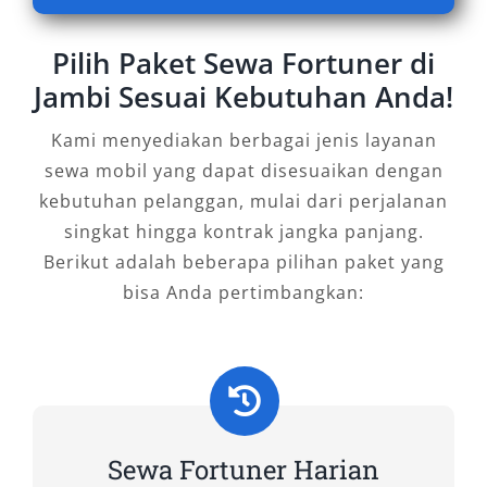
Pilih Paket Sewa Fortuner di
Sewa Fortuner Jambi bukan sekadar solusi
transportasi, tetapi investasi pada
Jambi Sesuai Kebutuhan Anda!
kenyamanan, keamanan, dan profesionalitas
Kami menyediakan berbagai jenis layanan
perjalanan Anda. Baik untuk kebutuhan
sewa mobil yang dapat disesuaikan dengan
pribadi, bisnis, maupun dinas pemerintahan,
kebutuhan pelanggan, mulai dari perjalanan
Fortuner tetap jadi pilihan unggulan. Dengan
singkat hingga kontrak jangka panjang.
desain maskulin, fitur mewah, dan performa
Berikut adalah beberapa pilihan paket yang
tangguh, tak ada alasan untuk ragu memilih
bisa Anda pertimbangkan:
rental mobil Fortuner Jambi
dari penyedia
terpercaya. Segera booking Fortuner harian
dan bulanan dengan harga bersaing—tersedia
warna hitam dan putih, varian GR dan VRZ,
lengkap dengan layanan sopir atau lepas kunci.
Jadikan perjalanan Anda di Jambi lebih tenang
Sewa Fortuner Harian
dan berkualitas bersama armada SUV terbaik