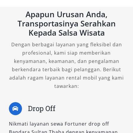
keselamatan seperti ABS, airbag ganda, dan AC
Apapun Urusan Anda,
digital menjadikannya pilihan ekonomis namun
Transportasinya Serahkan
tetap berkelas untuk rental Fortuner.
Kepada Salsa Wisata
2. Fortuner 2.8 VRZ TSS 4×2 A/T
Dengan berbagai layanan yang fleksibel dan
profesional, kami siap memberikan
Varian ini menawarkan fitur Toyota Safety
kenyamanan, keamanan, dan pengalaman
Sense (TSS) yang meningkatkan keamanan aktif
berkendara terbaik bagi pelanggan. Berikut
selama berkendara. Mesin 2.8L memberikan
adalah ragam layanan rental mobil yang kami
akselerasi lebih responsif, cocok untuk
tawarkan:
pengguna yang memprioritaskan kenyamanan
dan teknologi. Interior dilengkapi head unit
modern, ambient lighting, dan jok kulit elegan.
Drop Off
Sangat ideal untuk eksekutif yang memerlukan
sewa Fortuner dengan sopir atau pengguna
Nikmati layanan sewa Fortuner drop off
yang mengutamakan kenyamanan dalam
Bandara Sultan Thaha dengan kenyamanan