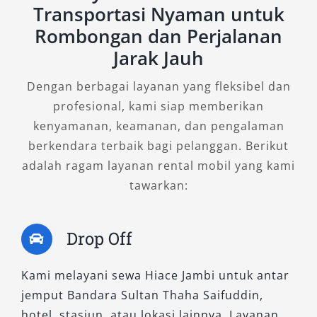
Transportasi Nyaman untuk
Dengan kapasitas penumpang luas hingga 12
Rombongan dan Perjalanan
orang, Hiace Premio cocok digunakan untuk
Jarak Jauh
perjalanan nyaman jarak menengah hingga
Dengan berbagai layanan yang fleksibel dan
jauh. Interior kabin yang lega, dilengkapi AC
profesional, kami siap memberikan
double blower, kursi reclining, dan sistem
kenyamanan, keamanan, dan pengalaman
suspensi yang lebih empuk, menjadikan
berkendara terbaik bagi pelanggan. Berikut
pengalaman berkendara terasa halus dan
adalah ragam layanan rental mobil yang kami
minim guncangan.
tawarkan:
Selain nyaman, performa Hiace Premio juga
dapat diandalkan. Mesin diesel 2.8L-nya kuat
Drop Off
dan efisien dalam konsumsi bahan bakar. Maka
tak heran jika banyak pelanggan yang memilih
Kami melayani sewa Hiace Jambi untuk antar
rental Hiace tipe ini untuk kebutuhan city tour,
jemput Bandara Sultan Thaha Saifuddin,
drop bandara, atau perjalanan antar kota.
hotel, stasiun, atau lokasi lainnya. Layanan