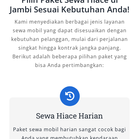
Nyaman di Jambi
Jambi Sesuai Kebutuhan Anda!
Dengan segala keunggulan yang ditawarkan,
Kami menyediakan berbagai jenis layanan
tidak berlebihan jika dikatakan bahwa sewa
sewa mobil yang dapat disesuaikan dengan
mobil Hiace Jambi merupakan pilihan
kebutuhan pelanggan, mulai dari perjalanan
transportasi yang sangat dibutuhkan untuk
singkat hingga kontrak jangka panjang.
berbagai perjalanan di wilayah ini. Baik untuk
Berikut adalah beberapa pilihan paket yang
keperluan pribadi, keluarga, instansi, atau
bisa Anda pertimbangkan:
bisnis, Hiace memberikan kombinasi ideal
antara kapasitas, kenyamanan, dan efisiensi.
Jika Anda mencari layanan
rental Hiace Jambi
yang profesional dan terpercaya
,
pertimbangkan Salsa Wisata sebagai mitra
Sewa Hiace Harian
perjalanan Anda. Kami menyediakan unit Hiace
Paket sewa mobil harian sangat cocok bagi
Commuter dan Hiace Premio Luxury dalam
Anda yang membutuhkan kendaraan