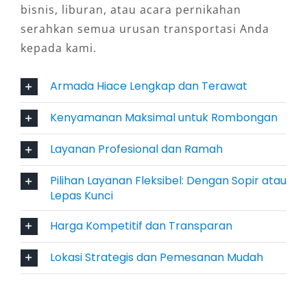
bisnis, liburan, atau acara pernikahan
penggunaan menjadikan rental Hiace Jambi
serahkan semua urusan transportasi Anda
sebagai pilihan strategis untuk banyak segmen
kepada kami.
pengguna.
4. Tersedia Opsi Sewa Hiace
Armada Hiace Lengkap dan Terawat
Dengan Sopir atau Lepas Kunci
Kenyamanan Maksimal untuk Rombongan
Keleluasaan dalam memilih layanan menjadi
Layanan Profesional dan Ramah
keunggulan tersendiri. Anda bisa
Pilihan Layanan Fleksibel: Dengan Sopir atau
menggunakan rental Hiace Jambi lengkap
Lepas Kunci
dengan sopir berpengalaman yang memahami
rute dan kondisi jalan di Jambi. Alternatifnya,
Harga Kompetitif dan Transparan
tersedia juga opsi sewa Hiace Jambi lepas kunci
Lokasi Strategis dan Pemesanan Mudah
bagi pengguna yang lebih nyaman menyetir
sendiri. Kedua pilihan ini memberikan
fleksibilitas sesuai kebutuhan dan preferensi