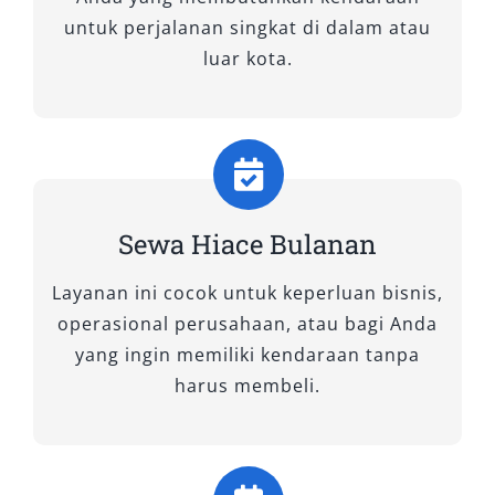
kondisi prima, lengkap dengan pilihan sewa
untuk perjalanan singkat di dalam atau
harian, bulanan, lepas kunci, hingga antar
luar kota.
jemput Bandara Sultan Thaha Saifuddin.
Hubungi kami sekarang untuk reservasi dan
rasakan sendiri kenyamanan perjalanan
dengan Hiace terbaik di Jambi.
Tipe Mobil Hiace yang Kami
Sewakan
Sewa Hiace Bulanan
Layanan ini cocok untuk keperluan bisnis,
Jika Anda mencari kendaraan dengan kapasitas
operasional perusahaan, atau bagi Anda
besar, kenyamanan optimal, dan performa
yang ingin memiliki kendaraan tanpa
handal untuk kebutuhan perjalanan
harus membeli.
rombongan, maka sewa Hiace adalah solusi
terbaik. Di Salsa Wisata, kami menyediakan
beragam tipe mobil keluarga besar dari lini
Toyota Hiace yang siap memenuhi berbagai