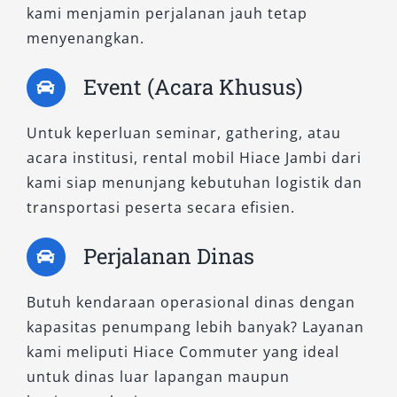
kami menjamin perjalanan jauh tetap
layaknya ruang keluarga pribadi yang
menyenangkan.
berpindah.
Event (Acara Khusus)
Kapasitas penumpang yang ideal untuk 7–9
orang menjadikannya sangat cocok sebagai
Untuk keperluan seminar, gathering, atau
mobil keluarga besar yang mengedepankan
acara institusi, rental mobil Hiace Jambi dari
kenyamanan. Tidak hanya itu, sistem peredam
kami siap menunjang kebutuhan logistik dan
kabin yang baik membuat perjalanan tetap
transportasi peserta secara efisien.
tenang meski melintasi medan luar kota.
Perjalanan Dinas
Dalam layanan kami, sewa Hiace Premio Luxury
sering dipilih oleh pelanggan yang ingin tampil
Butuh kendaraan operasional dinas dengan
profesional dalam event bisnis, maupun
kapasitas penumpang lebih banyak? Layanan
keluarga yang ingin menikmati liburan dengan
kami meliputi Hiace Commuter yang ideal
kualitas transportasi premium.
untuk dinas luar lapangan maupun