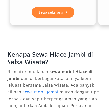
Premio yang dilengkapi dengan interior
eksklusif. Fasilitas hiburan di dalam kabin juga
Sewa sekarang
menambah nilai lebih, menjadikan waktu
perjalanan terasa menyenangkan.
3. Cocok untuk Berbagai
Kebutuhan Transportasi
Kenapa Sewa Hiace Jambi di
Hiace adalah mobil serbaguna. Layanan sewa
Salsa Wisata?
mobil Hiace Jambi bisa dimanfaatkan untuk
Nikmati kemudahan
sewa mobil Hiace di
keperluan city tour, ziarah keluarga, antar
Jambi
dan di berbagai kota lainnya lebih
jemput tamu perusahaan, hingga drop-off ke
leluasa bersama Salsa Wisata. Ada banyak
Bandara Sultan Thaha Saifuddin. Tidak hanya
pilihan
sewa mobil Jambi
murah dengan tipe
itu, Hiace juga cocok digunakan untuk kegiatan
terbaik dan sopir berpengalaman yang siap
luar kota seperti ke Kerinci, Muaro Bungo,
mengantarkan Anda ketujuan. Perjalanan
Sarolangun, hingga Palembang. Fleksibilitas