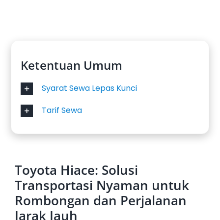
profesional dan unit kendaraan berkualitas.
Kami hadir untuk menjadikan setiap perjalanan
Anda di berbagai momen—wisata, kerja, hingga
acara keluarga—lebih lancar dan berkesan.
Ketentuan Umum
Syarat Sewa Lepas Kunci
Tarif Sewa
Toyota Hiace: Solusi
Transportasi Nyaman untuk
Rombongan dan Perjalanan
Jarak Jauh