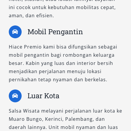
ini cocok untuk kebutuhan mobilitas cepat,
2. Hiace Premio Luxury
aman, dan efisien.
Untuk Anda yang mengutamakan kenyamanan
Mobil Pengantin
ekstra, privasi, dan nuansa eksklusif selama
perjalanan, Hiace Premio Luxury adalah pilihan
Hiace Premio kami bisa difungsikan sebagai
terbaik. Tipe ini menjadi favorit dalam layanan
mobil pengantin bagi rombongan keluarga
sewa mobil Hiace untuk tamu VIP, perjalanan
besar. Kabin yang luas dan interior bersih
bisnis, dan wisata eksekutif.
menjadikan perjalanan menuju lokasi
pernikahan tetap nyaman dan berkelas.
Interior Hiace Premio Luxury dirancang khusus
dengan layout kabin yang mewah dan
Luar Kota
premium. Tersedia kursi captain seat berbahan
kulit sintetis, pencahayaan ambient LED, tirai
Salsa Wisata melayani perjalanan luar kota ke
jendela elektrik, serta layar monitor
Muaro Bungo, Kerinci, Palembang, dan
multimedia untuk hiburan selama perjalanan.
daerah lainnya. Unit mobil nyaman dan luas
Fasilitas ini menciptakan suasana nyaman