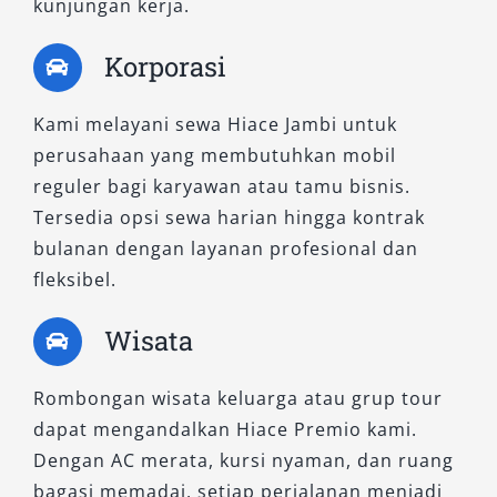
3. Hiace Commuter
kunjungan kerja.
Korporasi
Bagi Anda yang membutuhkan kendaraan
untuk membawa lebih banyak penumpang
Kami melayani sewa Hiace Jambi untuk
sekaligus menghemat anggaran, Hiace
perusahaan yang membutuhkan mobil
Commuter adalah jawaban paling tepat. Mobil
reguler bagi karyawan atau tamu bisnis.
ini menjadi primadona dalam kategori rental
Tersedia opsi sewa harian hingga kontrak
mobil Hiace untuk perjalanan wisata, ziarah,
bulanan dengan layanan profesional dan
kunjungan instansi, hingga antar jemput
fleksibel.
karyawan.
Hiace Commuter memiliki kapasitas
Wisata
penumpang luas hingga 15 orang,
membuatnya ideal untuk kelompok besar.
Rombongan wisata keluarga atau grup tour
Ruang bagasi yang luas pun turut mendukung
dapat mengandalkan Hiace Premio kami.
kenyamanan perjalanan, terutama bila
Dengan AC merata, kursi nyaman, dan ruang
membawa perlengkapan dalam jumlah besar.
bagasi memadai, setiap perjalanan menjadi