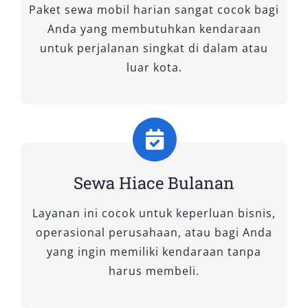
interior lebih elegan. Mobil ini menawarkan
Paket sewa mobil harian sangat cocok bagi
kapasitas penumpang luas, sehingga sangat
Anda yang membutuhkan kendaraan
ideal untuk perjalanan keluarga besar, wisata
untuk perjalanan singkat di dalam atau
rombongan, maupun kegiatan perusahaan.
luar kota.
Fitur-fitur canggih seperti pendingin udara
merata di setiap kursi, kursi ergonomis yang
empuk, serta suspensi yang lebih halus
menjadikan sewa Hiace Premio pilihan tepat
bagi Anda yang mengutamakan kenyamanan.
Sewa Hiace Bulanan
Selain itu, mesinnya bertenaga namun tetap
efisien dalam penggunaan bahan bakar,
Layanan ini cocok untuk keperluan bisnis,
membuat perjalanan jauh sekalipun tetap
operasional perusahaan, atau bagi Anda
terasa ringan. Dengan memilih rental Hiace
yang ingin memiliki kendaraan tanpa
Premio, Anda tidak hanya mendapatkan
harus membeli.
kendaraan modern, tetapi juga jaminan
perjalanan nyaman ke berbagai tujuan.