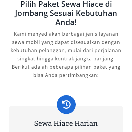
Pilih Paket Sewa Hiace di
sewa mobil Hiace, yang sudah lama dikenal
Jombang Sesuai Kebutuhan
sebagai kendaraan serbaguna untuk
perjalanan keluarga besar, rombongan wisata,
Anda!
hingga kegiatan bisnis. Di Salsa Wisata, kami
Kami menyediakan berbagai jenis layanan
menyediakan berbagai tipe Hiace yang bisa
sewa mobil yang dapat disesuaikan dengan
Anda pilih sesuai kebutuhan. Mulai dari Hiace
kebutuhan pelanggan, mulai dari perjalanan
Premio, Hiace Premio Luxury, hingga Hiace
singkat hingga kontrak jangka panjang.
Commuter, semuanya dirawat dengan baik
Berikut adalah beberapa pilihan paket yang
demi memastikan setiap pelanggan merasakan
bisa Anda pertimbangkan:
perjalanan nyaman tanpa khawatir akan
kualitas armada.
1. Hiace Premio
Hiace Premio adalah generasi terbaru Toyota
Sewa Hiace Harian
Hiace yang hadir dengan desain modern dan