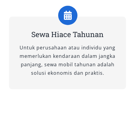
2. Hiace Premio Luxury
Bagi Anda yang mencari pengalaman
Sewa Hiace Tahunan
perjalanan dengan sentuhan kemewahan,
Untuk perusahaan atau individu yang
Hiace Premio Luxury adalah jawabannya. Tipe
memerlukan kendaraan dalam jangka
ini dirancang khusus untuk memberikan
panjang, sewa mobil tahunan adalah
kenyamanan ekstra dengan fasilitas premium
solusi ekonomis dan praktis.
yang tidak ditemukan pada versi standar.
Interior Hiace Premio Luxury dibekali kursi
captain seat eksklusif dengan material kulit
berkualitas, pencahayaan kabin mewah, serta
sistem hiburan modern. Kombinasi tersebut
membuatnya sangat cocok untuk perjalanan
bisnis, tamu VIP, atau keluarga yang ingin