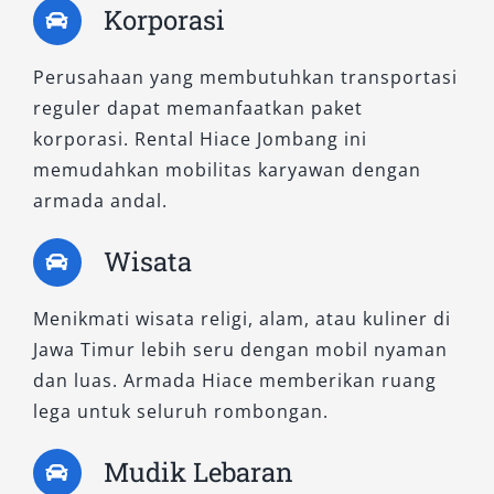
Korporasi
di Jombang, dan rasakan sendiri bagaimana
armada dengan kapasitas penumpang luas ini
Perusahaan yang membutuhkan transportasi
mampu membuat setiap perjalanan lebih
reguler dapat memanfaatkan paket
praktis, efisien, dan menyenangkan.
korporasi. Rental Hiace Jombang ini
memudahkan mobilitas karyawan dengan
armada andal.
Wisata
Menikmati wisata religi, alam, atau kuliner di
Jawa Timur lebih seru dengan mobil nyaman
dan luas. Armada Hiace memberikan ruang
lega untuk seluruh rombongan.
Mudik Lebaran