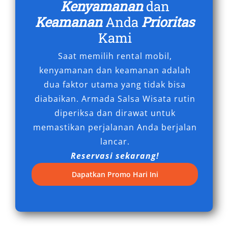
Kenyamanan
dan
lengkap, biaya efisien, serta layanan sopir
Keamanan
Anda
Prioritas
berpengalaman, Hiace mampu menjawab
semua kebutuhan perjalanan di Jombang. Jika
Kami
Anda ingin bepergian tanpa repot bersama
Saat memilih rental mobil,
rombongan, memilih
sewa Hiace Jombang
di
kenyamanan dan keamanan adalah
penyedia terpercaya seperti Salsa Wisata
dua faktor utama yang tidak bisa
adalah langkah terbaik untuk menjamin
diabaikan. Armada Salsa Wisata rutin
kenyamanan dan keamanan perjalanan Anda.
diperiksa dan dirawat untuk
memastikan perjalanan Anda berjalan
Tipe Mobil Hiace yang Kami
lancar.
Sewakan di Jombang
Reservasi sekarang!
Dapatkan Promo Hari Ini
Perjalanan bersama rombongan tentu
membutuhkan kendaraan dengan kapasitas
luas, fasilitas lengkap, dan kenyamanan yang
terjamin. Salah satu pilihan terbaik adalah