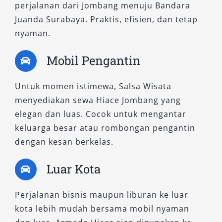
perjalanan dari Jombang menuju Bandara
tepat. Mobil ini dirancang untuk
Juanda Surabaya. Praktis, efisien, dan tetap
mengakomodasi mobil keluarga besar maupun
nyaman.
rombongan dalam jumlah banyak dengan tetap
menjaga kenyamanan.
Mobil Pengantin
Dengan kapasitas penumpang luas hingga
Untuk momen istimewa, Salsa Wisata
belasan orang, sewa Hiace Commuter sangat
menyediakan sewa Hiace Jombang yang
cocok untuk kegiatan sekolah, wisata religi,
elegan dan luas. Cocok untuk mengantar
maupun perjalanan kantor. Harga sewanya
keluarga besar atau rombongan pengantin
relatif lebih ekonomis dibandingkan tipe
dengan kesan berkelas.
lainnya, sehingga banyak pelanggan memilih
rental Hiace Commuter untuk kebutuhan
Luar Kota
transportasi harian maupun perjalanan jarak
jauh.
Perjalanan bisnis maupun liburan ke luar
kota lebih mudah bersama mobil nyaman
Meski ekonomis, kualitas mobil tetap terjaga.