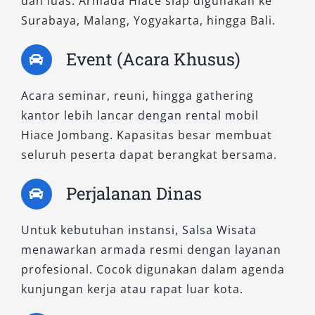
dan luas. Armada Hiace siap digunakan ke
Fasilitas standar seperti AC dingin, kursi
Surabaya, Malang, Yogyakarta, hingga Bali.
empuk, serta ruang bagasi cukup besar
membuatnya tetap mampu memberikan
Event (Acara Khusus)
pengalaman perjalanan nyaman tanpa harus
mengeluarkan biaya tinggi.
Acara seminar, reuni, hingga gathering
kantor lebih lancar dengan rental mobil
Dengan berbagai tipe yang tersedia—mulai
Hiace Jombang. Kapasitas besar membuat
dari Hiace Premio, Hiace Premio Luxury,
seluruh peserta dapat berangkat bersama.
hingga Hiace Commuter—Salsa Wisata siap
menghadirkan solusi transportasi terbaik
Perjalanan Dinas
untuk setiap kebutuhan Anda. Baik untuk sewa
mobil Hiace harian, perjalanan wisata, acara
Untuk kebutuhan instansi, Salsa Wisata
keluarga, maupun keperluan bisnis, layanan
menawarkan armada resmi dengan layanan
kami menjamin kenyamanan, keamanan, dan
profesional. Cocok digunakan dalam agenda
pengalaman terbaik selama perjalanan.
kunjungan kerja atau rapat luar kota.
Jadikan
rental mobil Hiace
pilihan utama Anda