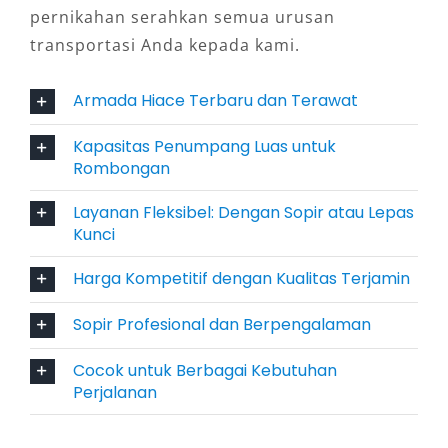
pernikahan serahkan semua urusan
cukup satu unit mobil untuk menampung
transportasi Anda kepada kami.
banyak orang. Efisiensi ini membuatnya
menjadi pilihan cerdas bagi rombongan yang
Armada Hiace Terbaru dan Terawat
ingin berhemat tanpa mengurangi
kenyamanan.
Kapasitas Penumpang Luas untuk
Rombongan
5. Profesional dengan Sopir
Layanan Fleksibel: Dengan Sopir atau Lepas
Berpengalaman
Kunci
Banyak penyedia rental Hiace Jombang
Harga Kompetitif dengan Kualitas Terjamin
menawarkan layanan sopir berpengalaman
Sopir Profesional dan Berpengalaman
yang memahami medan perjalanan. Hal ini
menambah rasa aman dan tenang, terutama
Cocok untuk Berbagai Kebutuhan
bagi rombongan yang tidak terbiasa
Perjalanan
berkendara jarak jauh. Pengemudi yang ramah
dan profesional juga memastikan perjalanan