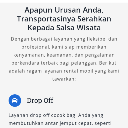
merasakan pengalaman lebih istimewa.
Apapun Urusan Anda,
Transportasinya Serahkan
Dengan rental mobil Hiace Premio Luxury,
setiap detail perjalanan Anda akan terasa lebih
Kepada Salsa Wisata
berkelas. Armada ini sering dipilih untuk acara
Dengan berbagai layanan yang fleksibel dan
pernikahan, perjalanan wisata eksklusif, hingga
profesional, kami siap memberikan
antar jemput tamu perusahaan. Pilihan ini
kenyamanan, keamanan, dan pengalaman
membuktikan bahwa rental Hiace tidak hanya
berkendara terbaik bagi pelanggan. Berikut
sebatas kendaraan besar, tetapi juga sarana
adalah ragam layanan rental mobil yang kami
untuk menghadirkan kesan elegan selama di
tawarkan:
perjalanan.
3. Hiace Commuter
Drop Off
Jika Anda membutuhkan armada dengan
Layanan drop off cocok bagi Anda yang
kapasitas lebih besar namun tetap ramah di
membutuhkan antar jemput cepat, seperti
kantong, maka Hiace Commuter adalah pilihan