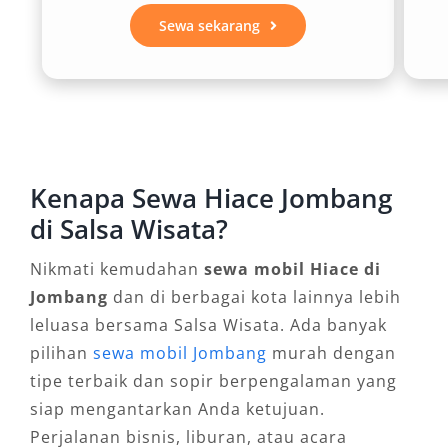
3. Fleksibilitas Tujuan Perjalanan
Sewa sekarang
Menggunakan rental mobil Hiace Jombang
memungkinkan Anda menjangkau berbagai
destinasi dengan mudah, baik ke dalam kota
maupun ke luar kota. Mulai dari wisata religi di
Kenapa Sewa Hiace Jombang
makam para ulama Jombang, kunjungan bisnis
di Salsa Wisata?
ke Surabaya, hingga perjalanan ke Malang,
semua bisa dilakukan tanpa kendala.
Nikmati kemudahan
sewa mobil Hiace di
Jombang
dan di berbagai kota lainnya lebih
4. Hemat Biaya Transportasi
leluasa bersama Salsa Wisata. Ada banyak
pilihan
sewa mobil Jombang
murah dengan
Dibandingkan menggunakan beberapa
tipe terbaik dan sopir berpengalaman yang
kendaraan kecil, sewa Hiace Jombang jauh
siap mengantarkan Anda ketujuan.
lebih hemat. Biaya operasional seperti bahan
Perjalanan bisnis, liburan, atau acara
bakar, tol, maupun parkir bisa ditekan, karena