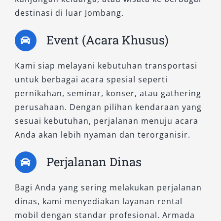
destinasi di luar Jombang.
Jombang dengan sopir yang sudah
berpengalaman dan memahami rute lokal.
Event (Acara Khusus)
Namun, jika menginginkan privasi lebih, opsi
rental mobil Jombang lepas kunci bisa menjadi
Kami siap melayani kebutuhan transportasi
pilihan tepat.
untuk berbagai acara spesial seperti
7. Lakukan Pemesanan Lebih Awal
pernikahan, seminar, konser, atau gathering
perusahaan. Dengan pilihan kendaraan yang
untuk Ketersediaan Terbaik
sesuai kebutuhan, perjalanan menuju acara
Anda akan lebih nyaman dan terorganisir.
Agar mendapatkan kendaraan sesuai
kebutuhan dan harga terbaik, lakukan booking
Perjalanan Dinas
jauh hari. Hal ini penting terutama saat musim
liburan atau kebutuhan mendadak, sehingga
Bagi Anda yang sering melakukan perjalanan
Anda tetap mendapatkan rental mobil Jombang
dinas, kami menyediakan layanan rental
rating tertinggi tanpa kehabisan unit.
mobil dengan standar profesional. Armada