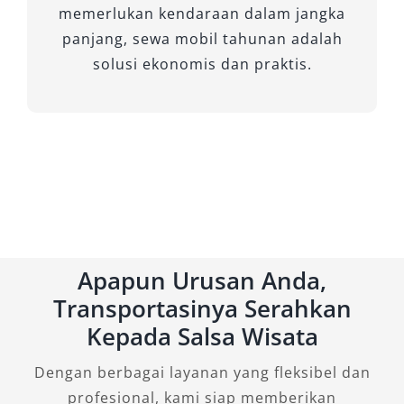
baik. Cek ulasan pelanggan di Google, media
memerlukan kendaraan dalam jangka
sosial, atau website resmi untuk memastikan
panjang, sewa mobil tahunan adalah
kualitas layanan, transparansi harga, dan
solusi ekonomis dan praktis.
kepuasan pengguna sebelumnya.
2. Bandingkan Harga dan Fasilitas
Secara Objektif
Jangan langsung tergiur harga murah.
Bandingkan beberapa rental mobil Jombang
murah dengan memperhatikan fasilitas seperti
Apapun Urusan Anda,
kondisi kendaraan, layanan sopir, asuransi,
Transportasinya Serahkan
hingga layanan antar-jemput agar
Kepada Salsa Wisata
mendapatkan nilai terbaik.
Dengan berbagai layanan yang fleksibel dan
3. Sesuaikan Jenis Mobil dengan
profesional, kami siap memberikan