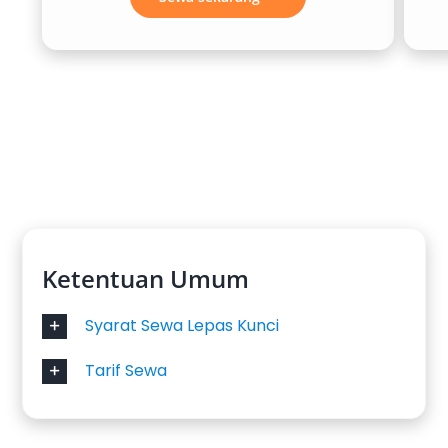
membuat perjalanan lebih sederhana dan
hemat waktu. Anda bisa langsung menuju
lokasi tujuan tanpa hambatan.
3. Pilihan Armada Lengkap Sesuai
Kebutuhan
Layanan
rental mobil Jombang terdekat
biasanya menyediakan berbagai jenis
kendaraan, mulai dari city car, MPV, hingga
Ketentuan Umum
minibus. Anda bisa menyesuaikan pilihan mobil
dengan jumlah penumpang dan kebutuhan
Syarat Sewa Lepas Kunci
perjalanan.
Tarif Sewa
4. Kenyamanan dan Keamanan
Lebih Terjamin