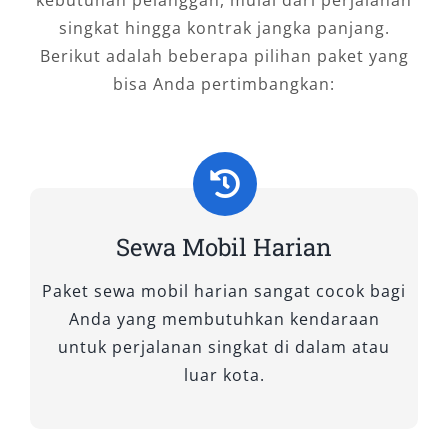
Fasilitas Unggulan Sewa Mobil
singkat hingga kontrak jangka panjang.
Berikut adalah beberapa pilihan paket yang
Jombang
bisa Anda pertimbangkan:
Layanan rental mobil profesional umumnya
menawarkan fasilitas berikut :
Armada terawat dan rutin diservis
Sopir berpengalaman dan ramah
Sewa Mobil Harian
Opsi lepas kunci dengan syarat mudah
Asuransi kendaraan
Paket sewa mobil harian sangat cocok bagi
Layanan antar-jemput (bandara, stasiun,
Anda yang membutuhkan kendaraan
hotel)
untuk perjalanan singkat di dalam atau
Sistem booking online cepat
luar kota.
Pilihan sewa harian, mingguan, hingga
bulanan