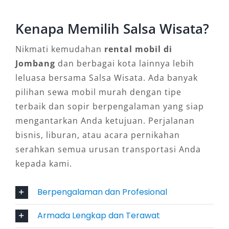
Kendaraan yang disewakan umumnya dalam
Kenapa Memilih Salsa Wisata?
kondisi prima dan rutin diservis. Ditambah
lagi, tersedia opsi sewa mobil Jombang dengan
Nikmati kemudahan
rental mobil di
sopir profesional yang berpengalaman,
Jombang
dan berbagai kota lainnya lebih
sehingga perjalanan menjadi lebih aman dan
leluasa bersama Salsa Wisata. Ada banyak
nyaman.
pilihan sewa mobil murah dengan tipe
terbaik dan sopir berpengalaman yang siap
5. Tersedia Opsi Lepas Kunci dan
mengantarkan Anda ketujuan. Perjalanan
Paket Lengkap
bisnis, liburan, atau acara pernikahan
serahkan semua urusan transportasi Anda
Anda dapat memilih rental mobil Jombang
kepada kami.
lepas kunci untuk privasi lebih, atau paket
lengkap dengan sopir dan BBM untuk
Berpengalaman dan Profesional
kemudahan. Fleksibilitas ini membuat layanan
Armada Lengkap dan Terawat
sewa mobil cocok untuk berbagai kebutuhan,