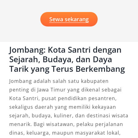
solusi praktis untuk memastikan perjalanan
lebih nyaman, efisien, dan bebas kendala.
Sewa sekarang
Dengan banyaknya pilihan armada, fasilitas
lengkap, serta sistem pemesanan yang mudah,
layanan ini menjadi pilihan utama bagi
Jombang: Kota Santri dengan
berbagai kebutuhan transportasi.
Sejarah, Budaya, dan Daya
Jika Anda mencari
rental mobil Jombang
Tarik yang Terus Berkembang
murah
, terpercaya, dan rating tinggi, pastikan
Jombang adalah salah satu kabupaten
memilih penyedia layanan yang profesional
penting di Jawa Timur yang dikenal sebagai
seperti Salsa Wisata agar pengalaman
Kota Santri, pusat pendidikan pesantren,
perjalanan Anda benar-benar optimal.
sekaligus daerah yang memiliki kekayaan
sejarah, budaya, kuliner, dan destinasi wisata
menarik. Bagi wisatawan, pelaku perjalanan
dinas, keluarga, maupun masyarakat lokal,