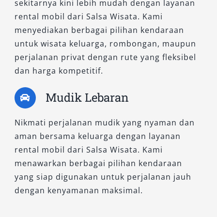
sekitarnya kini lebih mudah dengan layanan
Mobil di Jombang
rental mobil dari Salsa Wisata. Kami
menyediakan berbagai pilihan kendaraan
Layanan rental mobil Jombang terdekat sangat
untuk wisata keluarga, rombongan, maupun
cocok untuk:
perjalanan privat dengan rute yang fleksibel
dan harga kompetitif.
Wisata keluarga dan liburan
Perjalanan dinas atau bisnis
Mudik Lebaran
Kebutuhan acara (pernikahan, event)
Antar-jemput tamu atau bandara
Nikmati perjalanan mudik yang nyaman dan
Mobilitas harian masyarakat lokal
aman bersama keluarga dengan layanan
Kebutuhan darurat transportasi
rental mobil dari Salsa Wisata. Kami
menawarkan berbagai pilihan kendaraan
Dengan fleksibilitas ini, Anda bisa
yang siap digunakan untuk perjalanan jauh
menyesuaikan penggunaan kendaraan sesuai
dengan kenyamanan maksimal.
kebutuhan spesifik.
Menggunakan sewa mobil Jombang adalah