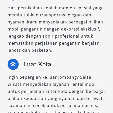
kendaraan untuk menghindari kendala selama
Hari pernikahan adalah momen spesial yang
perjalanan.
membutuhkan transportasi elegan dan
5. Pahami Syarat dan Ketentuan
nyaman. Kami menyediakan berbagai pilihan
Sewa dengan Jelas
mobil pengantin dengan dekorasi eksklusif,
lengkap dengan sopir profesional untuk
Setiap penyedia tempat rental mobil di
memastikan perjalanan pengantin berjalan
Jombang memiliki aturan berbeda. Pastikan
lancar dan berkesan.
Anda memahami durasi sewa, sistem
Luar Kota
pembayaran, kebijakan bahan bakar, serta
denda keterlambatan agar tidak terjadi
Ingin bepergian ke luar Jombang? Salsa
kesalahpahaman.
Wisata menyediakan layanan rental mobil
6. Pilih Layanan dengan atau
untuk perjalanan antar kota dengan berbagai
Tanpa Sopir Sesuai Kebutuhan
pilihan kendaraan yang nyaman dan terawat.
Layanan ini cocok untuk perjalanan bisnis,
kunjungan keluarga, atau wisata ke berbagai
Jika ingin lebih praktis, pilih sewa mobil