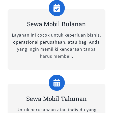
Fasilitas ini memastikan pengalaman
berkendara lebih aman, nyaman, dan praktis.
Tips Memilih Rental Mobil
Sewa Mobil Bulanan
Jombang yang Tepat
Layanan ini cocok untuk keperluan bisnis,
operasional perusahaan, atau bagi Anda
Memilih rental mobil Jombang yang tepat
yang ingin memiliki kendaraan tanpa
sangat penting untuk memastikan perjalanan
harus membeli.
Anda aman, nyaman, dan sesuai anggaran.
Berikut 7 tips yang bisa Anda terapkan:
1. Pilih Penyedia Rental yang
Terpercaya dan Berpengalaman
Sewa Mobil Tahunan
Pastikan Anda memilih jasa sewa mobil
Jombang terpercaya yang memiliki reputasi
Untuk perusahaan atau individu yang