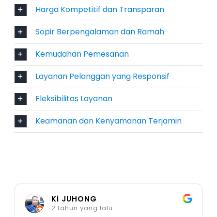
termasuk perjalanan keluarga, event, hingga
Harga Kompetitif dan Transparan
kebutuhan darurat.
Sopir Berpengalaman dan Ramah
Pilihan Armada Sewa Mobil
Jombang
Kemudahan Pemesanan
Layanan Pelanggan yang Responsif
Salsa Wisata menyediakan berbagai jenis
kendaraan yang dapat disesuaikan dengan
Fleksibilitas Layanan
kebutuhan perjalanan Anda :
Keamanan dan Kenyamanan Terjamin
Mobil Keluarga & Harian
Toyota Avanza
Daihatsu Xenia
Mitsubishi Xpander
Ki JUHONG
Cocok untuk kebutuhan sehari-hari dan
2 tahun yang lalu