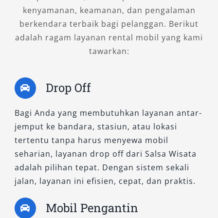
Kebutuhan Perjalanan
kenyamanan, keamanan, dan pengalaman
berkendara terbaik bagi pelanggan. Berikut
Pilih kendaraan sesuai kebutuhan, baik untuk
adalah ragam layanan rental mobil yang kami
perjalanan pribadi, keluarga, atau rombongan.
tawarkan:
Sewa mobil Jombang harian dengan city car
cocok untuk dalam kota, sementara MPV atau
minibus lebih ideal untuk perjalanan bersama
Drop Off
banyak penumpang.
Bagi Anda yang membutuhkan layanan antar-
4. Periksa Kondisi Kendaraan
jemput ke bandara, stasiun, atau lokasi
Secara Menyeluruh
tertentu tanpa harus menyewa mobil
seharian, layanan drop off dari Salsa Wisata
Sebelum menggunakan layanan rental mobil
adalah pilihan tepat. Dengan sistem sekali
Jombang terdekat, pastikan mobil dalam
jalan, layanan ini efisien, cepat, dan praktis.
kondisi prima. Periksa bagian penting seperti
Mobil Pengantin
rem, ban, AC, dan kelengkapan dokumen