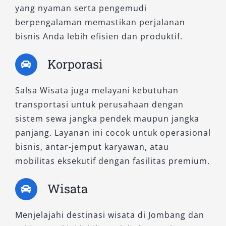
Cara Sewa Mobil Jombang di
yang nyaman serta pengemudi
Salsa Wisata
berpengalaman memastikan perjalanan
bisnis Anda lebih efisien dan produktif.
Proses pemesanan sangat mudah:
Korporasi
Tentukan jenis kendaraan sesuai
Salsa Wisata juga melayani kebutuhan
kebutuhan
transportasi untuk perusahaan dengan
Hubungi layanan melalui WhatsApp atau
sistem sewa jangka pendek maupun jangka
telepon
panjang. Layanan ini cocok untuk operasional
Konfirmasi jadwal dan ketersediaan
bisnis, antar-jemput karyawan, atau
Lakukan pembayaran sesuai kesepakatan
mobilitas eksekutif dengan fasilitas premium.
Mobil siap digunakan
Proses ini dirancang cepat dan efisien agar
Wisata
Anda bisa segera melakukan perjalanan.
Menjelajahi destinasi wisata di Jombang dan
Rekomendasi Penggunaan Sewa