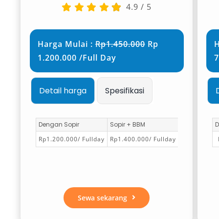
4.9
/
5
Harga Mulai :
Rp1.450.000
Rp
H
1.200.000 /Full Day
7
Detail harga
Spesifikasi
Dengan Sopir
Sopir + BBM
D
Rp1.200.000/ Fullday
Rp1.400.000/ Fullday
Sewa sekarang