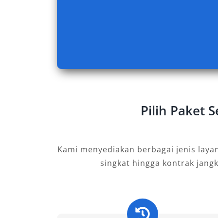
Dalam memilih kendaraan sewaan, keny
kesesuaian dengan kebutuhan adalah k
menghadirkan berbagai tipe mobil Xp
perjalanan Anda di Kendari—baik untuk
wisata. Setiap varian memiliki karakter
dengan kebutuhan mobilitas Anda. Beri
yang kami sewakan:
Pilih Paket 
1. New Xpander GLS MT
Varian ini hadir dengan transmisi man
Kami menyediakan berbagai jenis laya
dilengkapi fitur keselamatan standar s
singkat hingga kontrak jang
EBD. Cocok untuk pengguna yang terb
menginginkan kontrol penuh terhadap
pelanggan lepas kunci, perjalanan pen
di dalam kota.