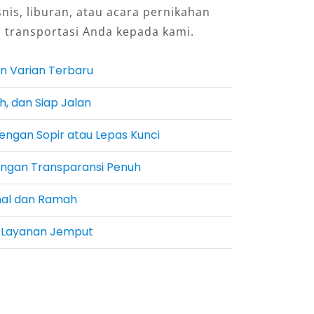
snis, liburan, atau acara pernikahan
 transportasi Anda kepada kami.
n Varian Terbaru
h, dan Siap Jalan
Dengan Sopir atau Lepas Kunci
engan Transparansi Penuh
nal dan Ramah
n Layanan Jemput