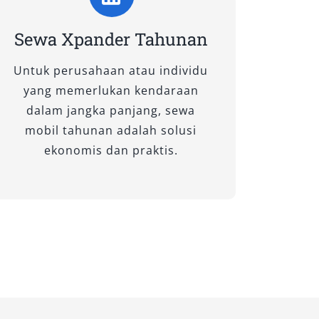
Sewa Xpander Tahunan
Untuk perusahaan atau individu
yang memerlukan kendaraan
dalam jangka panjang, sewa
mobil tahunan adalah solusi
ekonomis dan praktis.