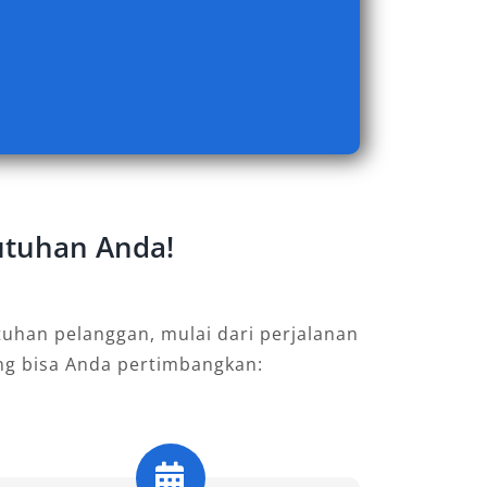
butuhan Anda!
uhan pelanggan, mulai dari perjalanan
ang bisa Anda pertimbangkan: