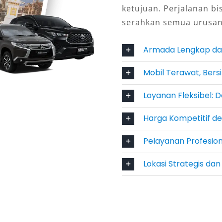
ndisi jalan. Baik untuk keperluan
ketujuan. Perjalanan bi
a, maupun perjalanan lintas
serahkan semua urusan
ri memberikan jaminan ketangguhan
Armada Lengkap da
 Kebutuhan
Mobil Terawat, Bersi
Layanan Fleksibel: 
iakan opsi transmisi manual maupun
nyewa sesuai preferensi berkendara.
Harga Kompetitif d
engan jalanan Kendari, varian matic
menghindari kelelahan saat
Pelayanan Profesio
ukit.
Lokasi Strategis da
bel: Harian, Bulanan,
a menghadirkan beragam pilihan sewa,