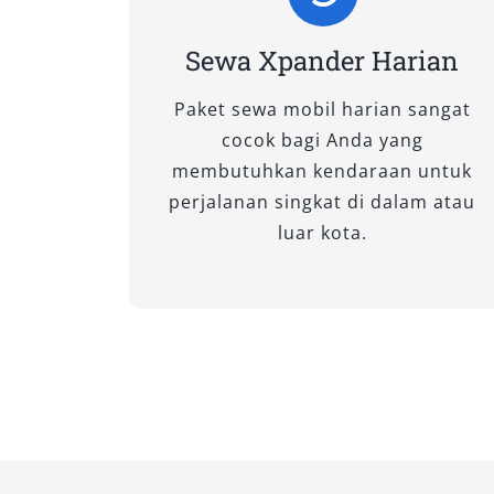
2. New Xpander GLS CVT
Sewa Xpander Harian
Paket sewa mobil harian sangat
Mengusung transmisi CVT yang halus da
cocok bagi Anda yang
pengalaman berkendara yang nyaman, 
membutuhkan kendaraan untuk
padat. Fitur entertainment cukup leng
perjalanan singkat di dalam atau
memberi kenyamanan ekstra. Ideal unt
luar kota.
perusahaan yang membutuhkan rental
kenyamanan matic.
3. New Xpander Exceed MT
Dirancang untuk pengguna yang ingin 
mobil manual biasa. Exceed MT dilengk
lebih baik, dan tampilan interior yang
untuk pelanggan yang menyukai sensa