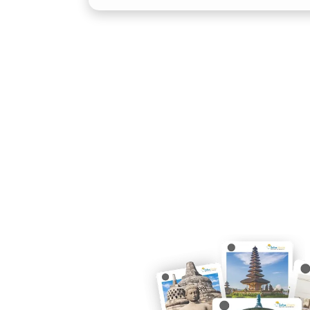
Xpander Kendari saat menjamu rekan 
penting.
3. Efisiensi Bahan Bakar ya
Xpander dikenal hemat bahan bakar, 
sekelasnya. Teknologi mesin MIVEC y
pengendaraan efisien tanpa mengorba
bulanan, atau jangka panjang, efisiensi
signifikan dalam menekan biaya perjal
4. Cocok untuk Jalanan Kota
Topografi Kendari yang variatif—mulai
kawasan pesisir atau dataran tinggi—
Xpander dengan ground clearance tin