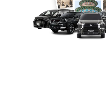
sangat cocok digunakan untuk semua ko
antar jemput bandara, tur keliling kot
kabupaten, sewa mobil Xpander Kenda
dan kestabilan.
5. Pilihan Transmisi Sesuai
Rental mobil Xpander Kendari menyed
matic, memberi keleluasaan kepada pe
Untuk pengguna yang belum terbiasa d
memberikan kenyamanan ekstra dalam 
menghadapi kemacetan atau rute berb
6. Tersedia Paket Sewa Fleksi
hingga Lepas Kunci
Penyedia layanan seperti Salsa Wisat