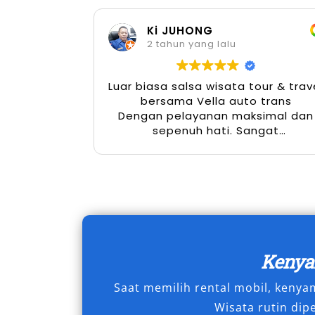
mulai dari harian, mingguan, hingga bul
Ki JUHONG
menguntungkan bagi pelancong jangk
2 tahun yang lalu
membutuhkan kendaraan operasional. 
dengan sopir atau sistem lepas kunci,
Luar biasa salsa wisata tour & trav
kebutuhan mobilitas Anda.
bersama Vella auto trans
Dengan pelayanan maksimal dan
Dengan kapasitas lega, desain fungsio
sepenuh hati. Sangat
menyenangkan
dan fleksibilitas penggunaan, tidak he
Xpander Kendari terus meningkat. Baik
keluarga, hingga agenda wisata,
sewa 
pilihan cerdas yang memadukan efisie
Jika Anda mencari kendaraan yang hand
Keny
mobilitas di Kendari—Xpander adalah 
Saat memilih rental mobil, keny
Tipe Mobil Xpander yang
Wisata rutin dip