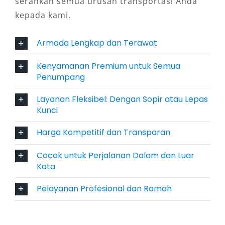
serahkan semua urusan transportasi Anda
kepada kami.
Penyedia sewa mobil Hiace Klaten umumnya
menawarkan dua pilihan layanan: dengan sopir
Armada Lengkap dan Terawat
profesional untuk perjalanan tanpa repot, atau
lepas kunci bagi Anda yang ingin lebih leluasa
Kenyamanan Premium untuk Semua
mengatur waktu. Kedua opsi ini sama-sama
Penumpang
memberikan fleksibilitas bagi pengguna.
Layanan Fleksibel: Dengan Sopir atau Lepas
Kunci
6. Harga Kompetitif dengan
Armada Terawat
Harga Kompetitif dan Transparan
Cocok untuk Perjalanan Dalam dan Luar
Salah satu alasan utama memilih rental Hiace
Kota
Klaten adalah harga yang kompetitif
dibandingkan menyewa beberapa mobil kecil.
Pelayanan Profesional dan Ramah
Armada Hiace juga terawat, sehingga
memberikan jaminan keamanan dan