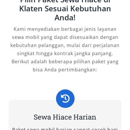
Klaten Sesuai Kebutuhan
mengutamakan keseimbangan antara desain
modern dan fungsionalitas. Dengan kapasitas
Anda!
hingga 12–14 penumpang, tipe ini sangat cocok
Kami menyediakan berbagai jenis layanan
sebagai mobil keluarga besar maupun
sewa mobil yang dapat disesuaikan dengan
kendaraan rombongan bisnis. Kursinya
kebutuhan pelanggan, mulai dari perjalanan
dirancang ergonomis dengan bahan
singkat hingga kontrak jangka panjang.
berkualitas, dilengkapi pendingin udara yang
Berikut adalah beberapa pilihan paket yang
merata ke seluruh kabin, sehingga setiap
bisa Anda pertimbangkan:
penumpang tetap merasa nyaman meski
perjalanan berlangsung lama.
Mesinnya bertenaga namun tetap efisien
dalam konsumsi bahan bakar, menjadikannya
solusi hemat untuk perjalanan jauh maupun
Sewa Hiace Harian
dalam kota. Fitur hiburan modern seperti
sistem audio berkualitas turut menambah
Paket sewa mobil harian sangat cocok bagi