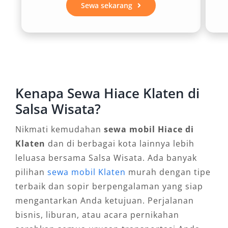
Sewa sekarang
pemakaian harian, mingguan, atau bahkan
bulanan sesuai kebutuhan.
4. Efisien untuk Perjalanan ke Luar
Kota
Kenapa Sewa Hiace Klaten di
Jika agenda Anda mencakup rute Klaten –
Salsa Wisata?
Yogyakarta – Solo atau kota lain, rental mobil
Hiace Klaten menjadi pilihan hemat dan
Nikmati kemudahan
sewa mobil Hiace di
praktis. Performa mesin tangguh dan konsumsi
Klaten
dan di berbagai kota lainnya lebih
bahan bakar yang efisien mendukung
leluasa bersama Salsa Wisata. Ada banyak
perjalanan jarak jauh dengan biaya
pilihan
sewa mobil Klaten
murah dengan tipe
operasional lebih terkendali.
terbaik dan sopir berpengalaman yang siap
mengantarkan Anda ketujuan. Perjalanan
5. Opsi Layanan Lengkap: Dengan
bisnis, liburan, atau acara pernikahan
Sopir atau Lepas Kunci