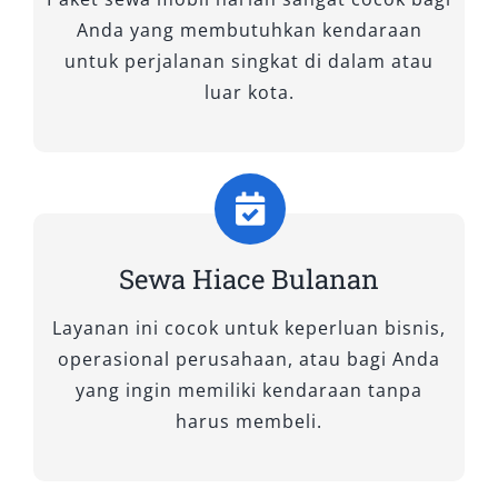
kesan menyenangkan selama di perjalanan. Tak
Anda yang membutuhkan kendaraan
heran jika rental mobil Hiace tipe ini banyak
untuk perjalanan singkat di dalam atau
dipilih untuk perjalanan wisata antar kota
luar kota.
maupun acara resmi.
2. Hiace Premio Luxury
Jika Anda menginginkan pengalaman
transportasi yang lebih eksklusif, Hiace Premio
Sewa Hiace Bulanan
Luxury adalah jawabannya. Dengan kapasitas
9–11 penumpang, tipe ini mengedepankan
Layanan ini cocok untuk keperluan bisnis,
kenyamanan personal dan suasana kabin yang
operasional perusahaan, atau bagi Anda
mewah. Kursi captain seat yang dapat diatur
yang ingin memiliki kendaraan tanpa
kemiringannya memberikan ruang gerak lega
harus membeli.
bagi setiap penumpang, sementara material
interior premium menciptakan nuansa elegan.