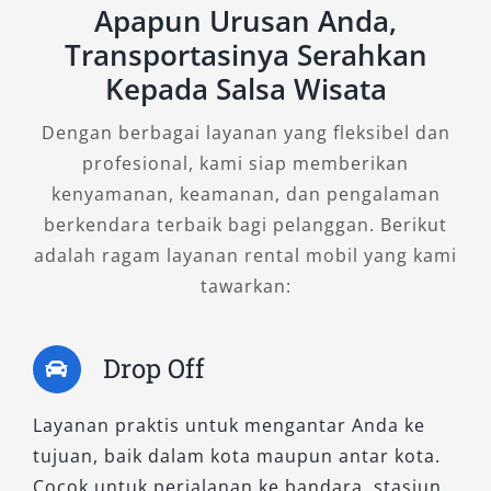
Apapun Urusan Anda,
hingga 15–16 orang, tipe ini kerap menjadi
Transportasinya Serahkan
andalan untuk rental Hiace pada kegiatan
Kepada Salsa Wisata
sekolah, perjalanan wisata kelompok, atau
acara keluarga besar.
Dengan berbagai layanan yang fleksibel dan
profesional, kami siap memberikan
Keunggulan utamanya terletak pada harga
kenyamanan, keamanan, dan pengalaman
yang lebih ekonomis dibandingkan tipe lainnya,
berkendara terbaik bagi pelanggan. Berikut
tanpa mengorbankan kenyamanan dasar. Fitur
adalah ragam layanan rental mobil yang kami
pendingin udara menjangkau seluruh kabin,
tawarkan:
tempat duduknya tertata rapi, dan bagasi
cukup luas untuk membawa barang bawaan
rombongan. Bagi yang menginginkan efisiensi
Drop Off
biaya dan kapasitas maksimal, sewa Hiace
Commuter adalah solusi transportasi yang
Layanan praktis untuk mengantar Anda ke
tepat.
tujuan, baik dalam kota maupun antar kota.
Cocok untuk perjalanan ke bandara, stasiun,