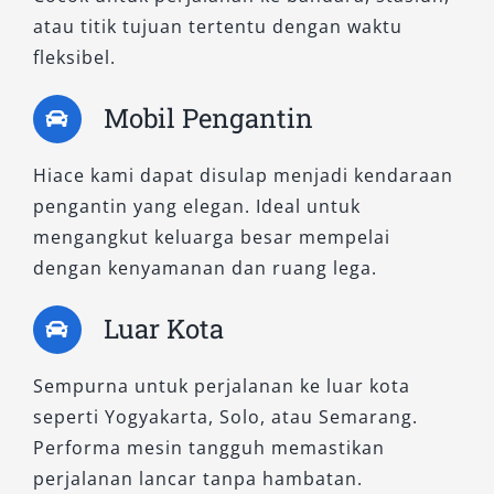
Semua tipe Hiace yang kami sewakan selalu
atau titik tujuan tertentu dengan waktu
dalam kondisi prima berkat perawatan rutin
fleksibel.
dan inspeksi berkala. Kami memahami bahwa
perjalanan nyaman bukan hanya soal
Mobil Pengantin
kendaraan, tetapi juga pelayanan. Itulah
sebabnya kami menyediakan pilihan layanan
Hiace kami dapat disulap menjadi kendaraan
sewa mobil Hiace dengan sopir
pengantin yang elegan. Ideal untuk
berpengalaman atau opsi lepas kunci untuk
mengangkut keluarga besar mempelai
fleksibilitas lebih.
dengan kenyamanan dan ruang lega.
Dengan berbagai pilihan tipe mulai dari Hiace
Luar Kota
Premio, Hiace Premio Luxury, hingga Hiace
Commuter, Anda dapat menyesuaikan armada
Sempurna untuk perjalanan ke luar kota
sesuai kebutuhan dan anggaran. Baik untuk
seperti Yogyakarta, Solo, atau Semarang.
perjalanan wisata, kunjungan kerja, atau acara
Performa mesin tangguh memastikan
keluarga, kami siap menjadi mitra transportasi
perjalanan lancar tanpa hambatan.