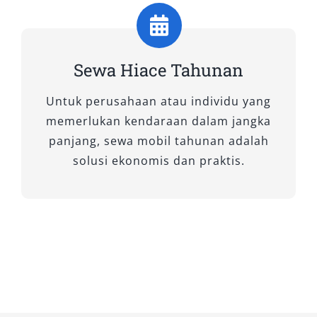
Selain itu, fasilitas hiburan lebih lengkap,
termasuk layar LCD, audio berkualitas tinggi,
hingga pencahayaan kabin yang menenangkan.
Sewa Hiace Tahunan
Tipe ini sangat ideal untuk perjalanan bisnis
tingkat eksekutif, tamu VIP, maupun wisata
Untuk perusahaan atau individu yang
keluarga yang mengutamakan kenyamanan.
memerlukan kendaraan dalam jangka
Dengan sewa mobil Hiace tipe Luxury,
panjang, sewa mobil tahunan adalah
perjalanan jauh terasa seperti duduk di ruang
solusi ekonomis dan praktis.
tamu pribadi yang bergerak, memberikan
kesan tak terlupakan bagi seluruh penumpang.
3. Hiace Commuter
Untuk kebutuhan transportasi dengan jumlah
penumpang lebih banyak, Hiace Commuter
adalah opsi terbaik. Mampu menampung