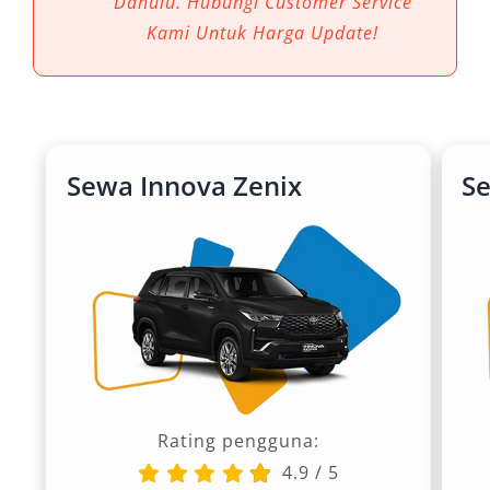
Dahulu. Hubungi Customer Service
Kami Untuk Harga Update!
Sewa Innova Zenix
S
Rating pengguna:
4.9
/
5