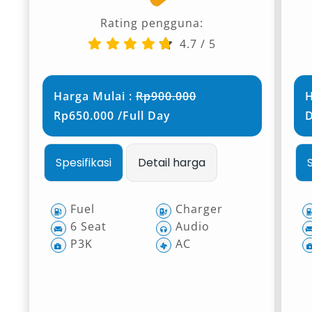
Rating pengguna:
4.7
/
5
Harga Mulai :
Rp900.000
H
Rp650.000 /Full Day
Spesifikasi
Detail harga
Fuel
Charger
6 Seat
Audio
P3K
AC