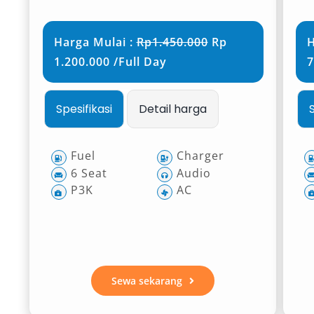
Harga Mulai :
Rp1.450.000
Rp
H
1.200.000 /Full Day
7
Spesifikasi
Detail harga
Fuel
Charger
6 Seat
Audio
P3K
AC
Sewa sekarang