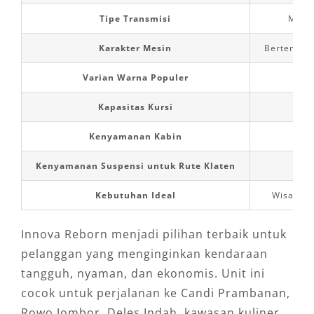
Tipe Transmisi
Manua
Karakter Mesin
Bertenaga,
Varian Warna Populer
Kapasitas Kursi
Kenyamanan Kabin
Lega
Kenyamanan Suspensi untuk Rute Klaten
St
Kebutuhan Ideal
Wisata ke
Innova Reborn menjadi pilihan terbaik untuk
pelanggan yang menginginkan kendaraan
tangguh, nyaman, dan ekonomis. Unit ini
cocok untuk perjalanan ke Candi Prambanan,
Rowo Jombor, Deles Indah, kawasan kuliner