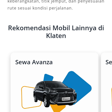
keberangkatan, titik jemput, dan penyesuaian
rute sesuai kondisi perjalanan.
Rekomendasi Mobil Lainnya di
Klaten
Sewa Avanza
S