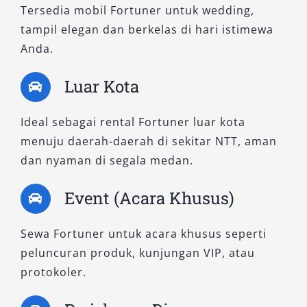
Tersedia mobil Fortuner untuk wedding,
perjalanan antar kota. Tipe VRZ ini sangat
tampil elegan dan berkelas di hari istimewa
nyaman digunakan baik dengan sopir maupun
Anda.
lepas kunci.
Luar Kota
3. Fortuner 2.7 SRZ 4×2 A/T
Ideal sebagai rental Fortuner luar kota
Dibekali mesin bensin 2.7L, SRZ memberikan
menuju daerah-daerah di sekitar NTT, aman
performa responsif dengan kabin yang senyap
dan nyaman di segala medan.
dan halus. Varian ini cocok untuk pengguna
yang lebih menyukai karakteristik mesin bensin
Event (Acara Khusus)
dan sering menggunakan kendaraan di jalur
perkotaan. Desain eksteriornya juga tampil
Sewa Fortuner untuk acara khusus seperti
modern dan stylish, sangat cocok untuk
peluncuran produk, kunjungan VIP, atau
kegiatan formal atau acara keluarga. Sewa
protokoler.
mobil SUV mewah seperti tipe SRZ memberi
pengalaman berkendara yang tenang dan