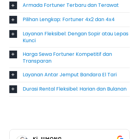
cocok untuk penjemputan tamu VIP atau
Armada Fortuner Terbaru dan Terawat
kegiatan bisnis penting. Citra kendaraan ini
memperkuat kepercayaan dan kesan pertama
Pilihan Lengkap: Fortuner 4x2 dan 4x4
yang positif.
Layanan Fleksibel: Dengan Sopir atau Lepas
Kunci
4. Pilihan Fleksibel: Dengan Sopir atau
Lepas Kunci
Harga Sewa Fortuner Kompetitif dan
Transparan
Setiap pengguna memiliki kebutuhan berbeda.
Layanan Antar Jemput Bandara El Tari
Ada yang ingin fokus menikmati perjalanan
tanpa harus menyetir, dan ada pula yang
Durasi Rental Fleksibel: Harian dan Bulanan
menginginkan privasi lebih. Dengan Fortuner
dengan sopir dan lepas kunci, pengguna bebas
memilih layanan sesuai preferensi. Opsi ini
penting dalam menunjang kenyamanan,
terutama untuk tamu dari luar daerah yang
baru pertama kali datang ke Kupang.
Ki JUHONG