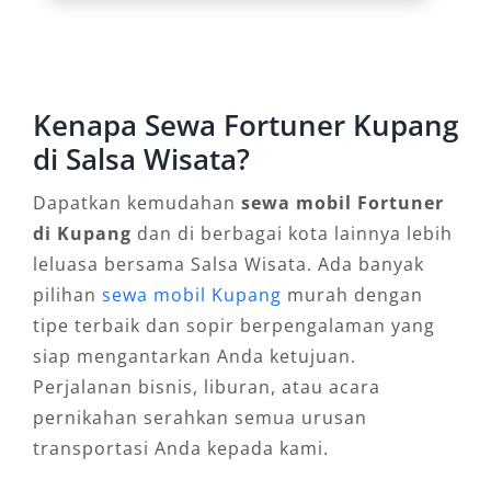
Pantai Lasiana, Gunung Fatuleu, atau pulau-
pulau sekitar, sewa mobil Fortuner menjamin
kenyamanan seluruh penumpang. Kursi
ergonomis, pendingin udara ganda, serta kabin
Kenapa Sewa Fortuner Kupang
kedap suara adalah elemen penting yang
di Salsa Wisata?
membuat Fortuner unggul sebagai mobil SUV
mewah.
Dapatkan kemudahan
sewa mobil Fortuner
di Kupang
dan di berbagai kota lainnya lebih
3. Citra Profesional untuk Perjalanan
leluasa bersama Salsa Wisata. Ada banyak
Bisnis
pilihan
sewa mobil Kupang
murah dengan
tipe terbaik dan sopir berpengalaman yang
Bagi tamu korporat, pejabat, atau pengusaha
siap mengantarkan Anda ketujuan.
yang datang ke Kupang, rental Fortuner
Perjalanan bisnis, liburan, atau acara
Kupang mencerminkan kesan profesional dan
pernikahan serahkan semua urusan
elegan. Tipe Fortuner VRZ dan GR memberikan
transportasi Anda kepada kami.
penampilan yang berkelas dan berwibawa—