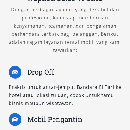
efisiensi bahan bakar yang baik dan cocok
digunakan sebagai kendaraan operasional
Dengan berbagai layanan yang fleksibel dan
harian, perjalanan bisnis ringan, atau liburan
profesional, kami siap memberikan
keluarga kecil. Ideal bagi Anda yang mencari
kenyamanan, keamanan, dan pengalaman
rental Fortuner berfitur cukup namun tetap
berkendara terbaik bagi pelanggan. Berikut
mewah.
adalah ragam layanan rental mobil yang kami
tawarkan:
2. Fortuner 2.8 VRZ TSS 4×2 A/T
Drop Off
Tipe ini menjadi favorit banyak pelanggan
kami. Ditenagai mesin diesel 2.8L dan
Praktis untuk antar-jemput Bandara El Tari ke
dilengkapi Toyota Safety Sense (TSS), mobil ini
hotel atau lokasi tujuan, cocok untuk tamu
memberikan kenyamanan ekstra dan sistem
bisnis maupun wisatawan.
keselamatan canggih seperti lane departure
alert, adaptive cruise control, dan pre-collision
Mobil Pengantin
system. Cocok untuk sewa Fortuner jangka
panjang, kegiatan dinas penting, atau