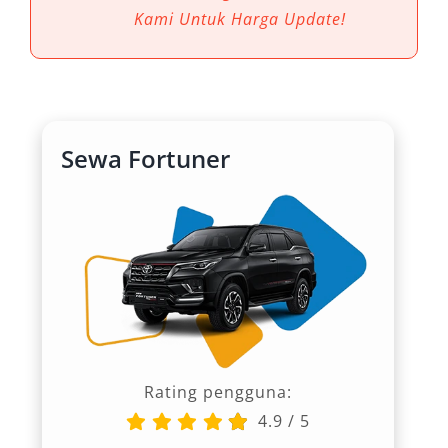
bagi wisatawan, pelaku bisnis, maupun
Kami Untuk Harga Update!
perjalanan keluarga. Mengandalkan rental
mobil Fortuner Kupang membuka peluang
untuk merasakan perjalanan yang lebih aman,
fleksibel, dan efisien di medan yang beragam—
dari jalan kota hingga rute off-road yang
Sewa Fortuner
menantang.
6 Manfaat Utama Sewa Mobil
Fortuner untuk Perjalanan di
Kupang
1. Performa Andal di Berbagai Medan
Rating pengguna:
Kupang dikenal dengan kontur geografisnya
4.9
/
5
yang menantang—berbukit, berbatu, dan