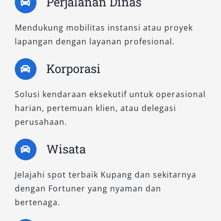
Perjalanan Dinas
menyenangkan.
Mendukung mobilitas instansi atau proyek
B. Tipe Fortuner 4×4: Tangguh
lapangan dengan layanan profesional.
untuk Petualangan dan
Profesional
Korporasi
1. Fortuner 2.8 VRZ 4×4 A/T Non RSE
Solusi kendaraan eksekutif untuk operasional
harian, pertemuan klien, atau delegasi
perusahaan.
Untuk Anda yang membutuhkan ketangguhan
lebih, tipe ini hadir dengan sistem penggerak 4
Wisata
roda (4WD) dan mesin diesel 2.8L yang kuat.
Cocok digunakan untuk perjalanan ke daerah
Jelajahi spot terbaik Kupang dan sekitarnya
pedalaman, kegiatan lapangan, maupun wisata
dengan Fortuner yang nyaman dan
alam yang menantang. Meski tanpa Rear Seat
bertenaga.
Entertainment (RSE), kenyamanan tetap terjaga
berkat sistem suspensi adaptif dan interior