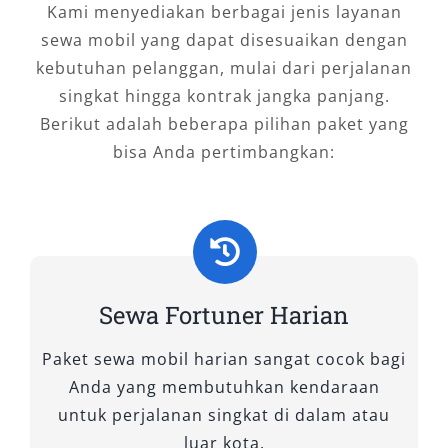
Kami menyediakan berbagai jenis layanan
Dalam situasi apa pun—wisata, urusan dinas,
sewa mobil yang dapat disesuaikan dengan
atau keperluan keluarga—rental mobil
kebutuhan pelanggan, mulai dari perjalanan
Fortuner Kupang adalah keputusan tepat
singkat hingga kontrak jangka panjang.
untuk kenyamanan dan efektivitas perjalanan.
Berikut adalah beberapa pilihan paket yang
Mobil ini bukan sekadar alat transportasi,
bisa Anda pertimbangkan:
melainkan partner andal yang siap
mendampingi setiap kilometer perjalanan Anda
di Nusa Tenggara Timur. Untuk pengalaman
terbaik, pilih layanan
sewa mobil Fortuner
Kupang
dari penyedia terpercaya yang
menawarkan unit terbaru, servis prima, serta
Sewa Fortuner Harian
opsi fleksibel mulai dari Fortuner lepas kunci
hingga dengan sopir. Wujudkan perjalanan tak
Paket sewa mobil harian sangat cocok bagi
terlupakan dengan SUV mewah yang tangguh
Anda yang membutuhkan kendaraan
dan berkelas.
untuk perjalanan singkat di dalam atau
luar kota.