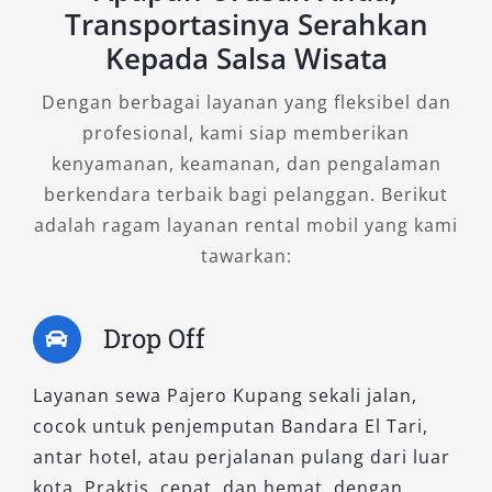
Transportasinya Serahkan
A. Tipe Pajero 4×4: Kuat di Segala
Kepada Salsa Wisata
medan
Dengan berbagai layanan yang fleksibel dan
profesional, kami siap memberikan
1. Pajero GLX MT 4×4
kenyamanan, keamanan, dan pengalaman
berkendara terbaik bagi pelanggan. Berikut
Bagi Anda yang mengutamakan kendali penuh
adalah ragam layanan rental mobil yang kami
dan efisiensi bahan bakar, Pajero GLX MT 4×4
tawarkan:
adalah pilihan tepat. Dilengkapi transmisi
manual dan sistem penggerak 4 roda, tipe ini
dirancang untuk menghadapi jalan berbatu,
Drop Off
tanjakan curam, atau rute tak beraspal.
Layanan sewa Pajero Kupang sekali jalan,
Jika Anda sedang merencanakan perjalanan
cocok untuk penjemputan Bandara El Tari,
menantang di Nusa Tenggara Timur, mobil
antar hotel, atau perjalanan pulang dari luar
Pajero Kupang tipe ini akan memberi rasa
kota. Praktis, cepat, dan hemat, dengan