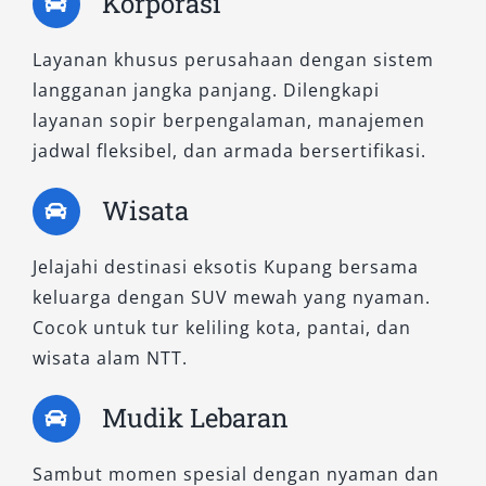
Korporasi
Bagi yang ingin mengedepankan tampilan
Layanan khusus perusahaan dengan sistem
Pajero Dakar yang gagah tanpa harus
langganan jangka panjang. Dilengkapi
menjelajah medan berat, varian AT 4×2 ini
layanan sopir berpengalaman, manajemen
layak dipertimbangkan. Hadir dengan desain
jadwal fleksibel, dan armada bersertifikasi.
sporty dan kenyamanan berkendara optimal,
tipe ini sangat disukai oleh kalangan
Wisata
profesional dan pelaku bisnis.
Jelajahi destinasi eksotis Kupang bersama
Jika tujuan Anda adalah tampil meyakinkan
keluarga dengan SUV mewah yang nyaman.
sekaligus nyaman di perjalanan, mobil Pajero
Cocok untuk tur keliling kota, pantai, dan
Kupang tipe ini mampu memenuhi ekspektasi.
wisata alam NTT.
3. Pajero Dakar Ultimate AT 4×2
Mudik Lebaran
Meski tanpa kemampuan 4WD, Dakar Ultimate
Sambut momen spesial dengan nyaman dan
AT 4×2 menawarkan semua kenyamanan dan