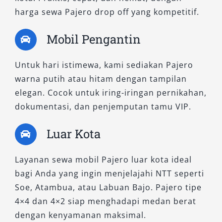
aman dan percaya diri selama berkendara.
harga sewa Pajero drop off yang kompetitif.
2. Pajero Dakar Ultimate AT 4×4
Mobil Pengantin
Pajero Dakar Ultimate AT 4×4 adalah varian
Untuk hari istimewa, kami sediakan Pajero
tertinggi yang kami tawarkan untuk
warna putih atau hitam dengan tampilan
penyewaan. Transmisi otomatis dengan fitur
elegan. Cocok untuk iring-iringan pernikahan,
Super Select 4WD II menjadikan tipe ini unggul
dokumentasi, dan penjemputan tamu VIP.
dalam kenyamanan dan adaptasi terhadap
kondisi jalan berat.
Luar Kota
Dengan harga sewa Pajero yang sebanding
Layanan sewa mobil Pajero luar kota ideal
dengan kualitas dan kenyamanannya, tipe ini
bagi Anda yang ingin menjelajahi NTT seperti
ideal bagi pengguna yang menginginkan
Soe, Atambua, atau Labuan Bajo. Pajero tipe
kemewahan dan ketangguhan sekaligus.
4×4 dan 4×2 siap menghadapi medan berat
B. Tipe Pajero 4×2
dengan kenyamanan maksimal.