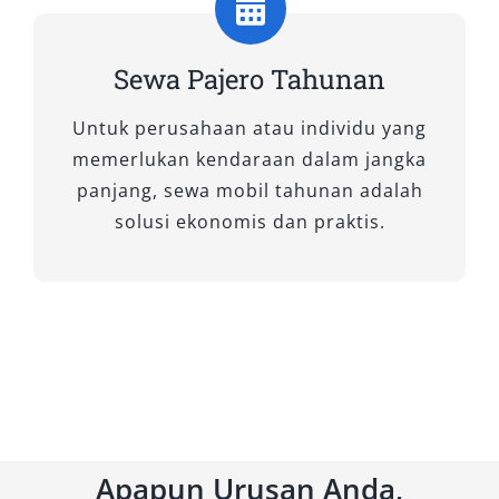
Tipe Mobil Pajero yang Kami
Sewakan
Sewa Pajero Tahunan
Untuk perusahaan atau individu yang
Mobil Pajero telah lama dikenal sebagai simbol
memerlukan kendaraan dalam jangka
kekuatan, kenyamanan, dan gaya. Tak hanya
panjang, sewa mobil tahunan adalah
tampil mewah di jalanan, mobil ini juga punya
solusi ekonomis dan praktis.
kemampuan tangguh di berbagai medan. Di
layanan sewa mobil Pajero kami, Anda bisa
memilih tipe Pajero sesuai kebutuhan
perjalanan—mulai dari keperluan keluarga,
dinas, hingga petualangan lintas daerah di
medan ekstrem. Artikel ini akan membahas
ragam tipe Pajero 4×4 dan 4×2 yang kami
sediakan, lengkap dengan karakteristik dan
Apapun Urusan Anda,
keunggulannya.