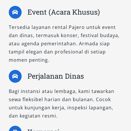
Event (Acara Khusus)
1. Pajero Exceed AT 4×2
Tersedia layanan rental Pajero untuk event
Pajero Exceed AT 4×2 merupakan varian yang
dan dinas, termasuk konser, festival budaya,
paling ekonomis dalam kategori rental Pajero.
atau agenda pemerintahan. Armada siap
Meski tidak memiliki fitur 4WD, tipe ini sangat
tampil elegan dan profesional di setiap
cocok untuk keperluan harian dalam kota atau
momen penting.
perjalanan antar kabupaten dengan medan
jalan baik.
Perjalanan Dinas
Bila Anda membutuhkan sewa mobil Pajero
Bagi instansi atau lembaga, kami tawarkan
untuk acara keluarga di Kupang atau keperluan
sewa fleksibel harian dan bulanan. Cocok
harian, tipe ini adalah pilihan praktis dan
untuk kunjungan kerja, inspeksi lapangan,
efisien.
dan kegiatan resmi.
2. Pajero Dakar AT 4×2