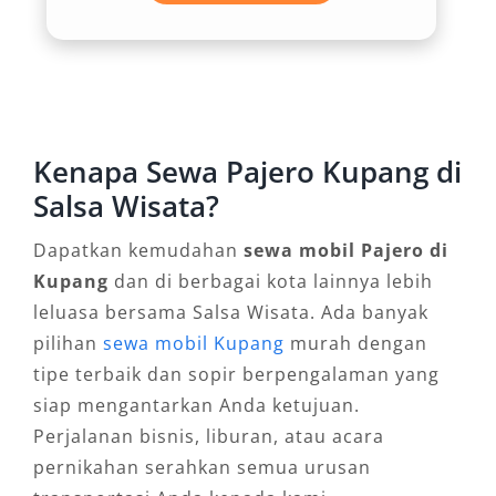
Dengan sistem penggerak roda 4×4 atau 4×2,
Pajero memberi fleksibilitas yang luas—baik
untuk kondisi jalan mulus maupun menantang.
Opsi ini menjadi salah satu alasan mengapa
banyak pengguna lebih memilih sewa harian
Kenapa Sewa Pajero Kupang di
dan bulanan Pajero Kupang dibanding mobil
biasa.
Salsa Wisata?
Dapatkan kemudahan
sewa mobil Pajero di
3. Tampilan Gagah dan Elegan
Kupang
dan di berbagai kota lainnya lebih
leluasa bersama Salsa Wisata. Ada banyak
Bagi pelaku bisnis, pejabat, atau siapa pun
pilihan
sewa mobil Kupang
murah dengan
yang ingin tampil profesional dan berkelas,
tipe terbaik dan sopir berpengalaman yang
Pajero memberikan kesan prestise yang kuat.
siap mengantarkan Anda ketujuan.
Eksteriornya modern dan maskulin, dengan
Perjalanan bisnis, liburan, atau acara
sentuhan elegan yang menjadikan Pajero
pernikahan serahkan semua urusan
sebagai simbol gaya hidup aktif dan sukses.