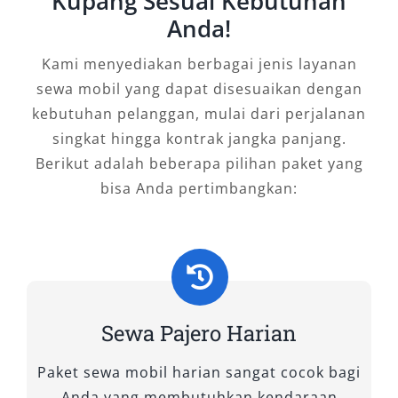
Kupang Sesuai Kebutuhan
menghadapi keterbatasan armada lokal. Bagi
Anda!
Anda yang memiliki jadwal padat atau kegiatan
penting seperti kunjungan proyek, survey
Kami menyediakan berbagai jenis layanan
lapangan, hingga kunjungan instansi,
sewa mobil yang dapat disesuaikan dengan
kecepatan dan keamanan menjadi prioritas.
kebutuhan pelanggan, mulai dari perjalanan
singkat hingga kontrak jangka panjang.
Rental mobil Pajero Kupang juga didukung oleh
Berikut adalah beberapa pilihan paket yang
armada yang dirawat secara berkala dan
bisa Anda pertimbangkan:
layanan bantuan darurat jika diperlukan,
sehingga perjalanan Anda tetap aman dan
nyaman dari awal hingga selesai.
Melihat kondisi geografis dan dinamika
mobilitas di Kupang, tidak berlebihan jika
Sewa Pajero Harian
dikatakan bahwa sewa mobil Pajero adalah
solusi cerdas bagi siapa saja yang
Paket sewa mobil harian sangat cocok bagi
menginginkan kenyamanan, kekuatan, dan
Anda yang membutuhkan kendaraan