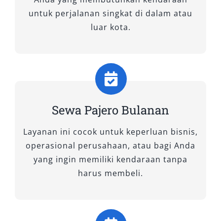
fleksibilitas dalam satu paket kendaraan.
untuk perjalanan singkat di dalam atau
Dengan fitur lengkap, tampilan mewah,
luar kota.
performa tangguh, serta layanan profesional,
rental Pajero Kupang mampu menjawab
berbagai kebutuhan—baik wisata, bisnis,
maupun keperluan pribadi.
Jika Anda mencari mobil SUV mewah yang siap
Sewa Pajero Bulanan
menaklukkan medan Kupang, sekaranglah
Layanan ini cocok untuk keperluan bisnis,
saatnya booking rental Pajero terbaik.
operasional perusahaan, atau bagi Anda
Dapatkan harga
sewa Pajero Kupang
yang
yang ingin memiliki kendaraan tanpa
kompetitif, pilihan sewa harian dan bulanan,
harus membeli.
serta layanan antar jemput Bandara El Tari
dengan unit warna hitam dan putih, baik 4×4
maupun 4×2. Pilih kenyamanan, pilih efisiensi,
pilih sewa mobil Pajero di Kupang.