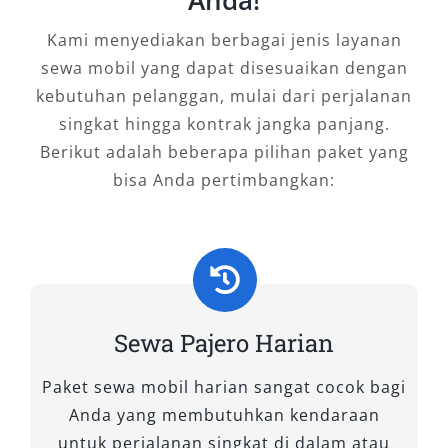
kepada Salsa Wisata melalui layanan rental
Kami menyediakan berbagai jenis layanan
Pajero Lombok yang fleksibel, terpercaya, dan
sewa mobil yang dapat disesuaikan dengan
terjangkau.
kebutuhan pelanggan, mulai dari perjalanan
Tipe Mobil Pajero yang Kami
singkat hingga kontrak jangka panjang.
Sewakan di Salsa Wisata
Berikut adalah beberapa pilihan paket yang
bisa Anda pertimbangkan:
Dalam memenuhi kebutuhan perjalanan
eksklusif di Lombok, Salsa Wisata
menghadirkan layanan sewa mobil Pajero
dengan berbagai tipe pilihan yang siap
menunjang kenyamanan dan performa
Sewa Pajero Harian
perjalanan Anda. Sebagai kendaraan SUV
andalan dengan desain gagah dan mesin
Paket sewa mobil harian sangat cocok bagi
bertenaga, Mitsubishi Pajero Sport merupakan
Anda yang membutuhkan kendaraan
solusi ideal untuk medan urban maupun jalur
untuk perjalanan singkat di dalam atau