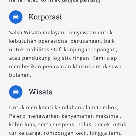
Varian ini merupakan tipe tertinggi dari lini
4×2. Menawarkan teknologi canggih, finishing
Korporasi
interior premium, serta performa mesin yang
responsif, Dakar Ultimate 4×2 sangat ideal
Salsa Wisata melayani penyewaan untuk
untuk perjalanan ke luar kota, event formal,
kebutuhan operasional perusahaan, baik
ataupun liburan keluarga. Dengan desain yang
untuk mobilitas staf, kunjungan lapangan,
mewah dan fitur keselamatan lengkap, mobil
atau pendukung logistik ringan. Kami siap
ini memberikan pengalaman berkendara kelas
memberikan penawaran khusus untuk sewa
atas dalam suasana yang lebih santai.
bulanan.
Salsa Wisata memahami bahwa setiap
Wisata
perjalanan memiliki karakteristik dan
kebutuhan yang berbeda. Oleh karena itu, kami
Untuk menikmati keindahan alam Lombok,
menyediakan rental Pajero Lombok dengan
Pajero menawarkan kenyamanan maksimal,
berbagai tipe yang bisa disesuaikan dengan
kabin luas, serta suspensi halus. Cocok untuk
tujuan Anda—baik untuk medan berat dengan
tur keluarga, rombongan kecil, hingga tamu