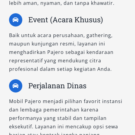
bulanan.
lebih aman, nyaman, dan tanpa khawatir.
2. Pajero Dakar AT 4×2
Event (Acara Khusus)
Bagi Anda yang menginginkan tampilan sporty
Baik untuk acara perusahaan, gathering,
sekaligus mewah, varian Dakar 4×2
maupun kunjungan resmi, layanan ini
menawarkan keseimbangan antara gaya dan
menghadirkan Pajero sebagai kendaraan
efisiensi. Mobil ini dilengkapi dengan fitur-fitur
representatif yang mendukung citra
penunjang kenyamanan seperti power seat,
profesional dalam setiap kegiatan Anda.
smart infotainment, serta sistem suspensi
yang halus. Cocok digunakan untuk tamu VIP,
Perjalanan Dinas
wisatawan eksekutif, maupun kegiatan
perusahaan di wilayah Mataram dan
Mobil Pajero menjadi pilihan favorit instansi
sekitarnya.
dan lembaga pemerintahan karena
performanya yang stabil dan tampilan
3. Pajero Dakar Ultimate AT 4×2
eksekutif. Layanan ini mencakup opsi sewa
harian atau kontrak jangka panjang.