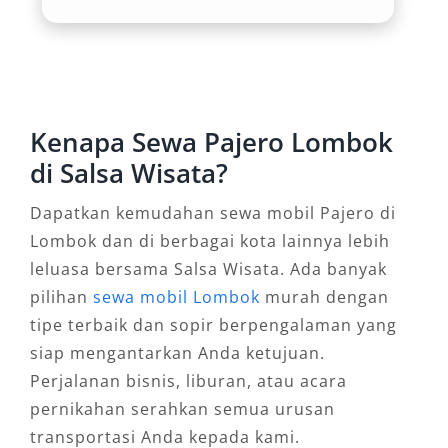
Wisata menjamin perjalanan tanpa stres.
3. Cocok untuk Kebutuhan Bisnis
dan Formal
Kenapa Sewa Pajero Lombok
Selain wisata, Lombok juga menjadi tempat
di Salsa Wisata?
berbagai kegiatan bisnis, konferensi, dan acara
pemerintahan. Menggunakan mobil premium
Dapatkan kemudahan sewa mobil Pajero di
seperti Pajero memberikan kesan profesional
Lombok dan di berbagai kota lainnya lebih
dan kredibel. Layanan rental mobil Pajero
leluasa bersama Salsa Wisata. Ada banyak
Lombok murah sangat tepat bagi perusahaan
pilihan
sewa mobil Lombok
murah dengan
atau instansi yang membutuhkan kendaraan
tipe terbaik dan sopir berpengalaman yang
representatif. Tersedia pilihan warna hitam
siap mengantarkan Anda ketujuan.
dan putih untuk menunjang citra formal Anda.
Perjalanan bisnis, liburan, atau acara
pernikahan serahkan semua urusan
4. Layanan Fleksibel: Harian,
transportasi Anda kepada kami.