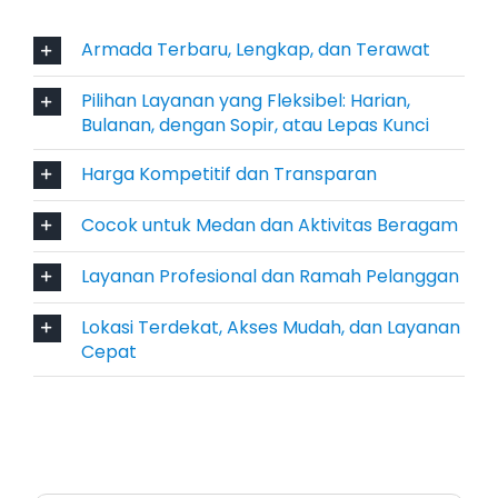
Bulanan, Antar Jemput Bandara
Armada Terbaru, Lengkap, dan Terawat
Salsa Wisata menyediakan opsi sewa Pajero
Lombok harian 24 jam, Bulanan, serta layanan
Pilihan Layanan yang Fleksibel: Harian,
Bulanan, dengan Sopir, atau Lepas Kunci
antar jemput Bandara yang efisien dan tepat
waktu. Pelanggan bisa menyesuaikan durasi
Harga Kompetitif dan Transparan
dan tujuan sewa sesuai kebutuhan, baik untuk
kunjungan singkat maupun jangka panjang.
Cocok untuk Medan dan Aktivitas Beragam
Opsi lepas kunci atau dengan sopir juga
Layanan Profesional dan Ramah Pelanggan
tersedia untuk menyesuaikan gaya perjalanan
Anda.
Lokasi Terdekat, Akses Mudah, dan Layanan
Cepat
5. Aman dan Terawat untuk
Perjalanan Jauh ke Luar Kota
Mengendarai mobil dengan kondisi prima
sangat krusial saat bepergian ke area seperti