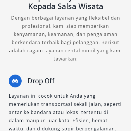
Kepada Salsa Wisata
Jika Anda menginginkan kendaraan berfitur
Dengan berbagai layanan yang fleksibel dan
lengkap dan teknologi canggih, Dakar Ultimate
profesional, kami siap memberikan
4×4 adalah pilihan yang tepat. Tipe ini
kenyamanan, keamanan, dan pengalaman
dilengkapi dengan transmisi otomatis, sunroof,
berkendara terbaik bagi pelanggan. Berikut
kamera 360 derajat, dan sistem keamanan
adalah ragam layanan rental mobil yang kami
aktif. Daya tarik utama dari varian ini adalah
tawarkan:
kenyamanan mewah di segala kondisi jalan,
menjadikannya favorit untuk perjalanan bisnis
maupun keluarga yang mengutamakan kualitas
Drop Off
dan keamanan.
Layanan ini cocok untuk Anda yang
B. Tipe 4×2 WD: Efisien dan Elegan
memerlukan transportasi sekali jalan, seperti
untuk Kebutuhan Perkotaan
antar ke bandara atau lokasi tertentu di
dalam maupun luar kota. Efisien, hemat
Untuk perjalanan yang lebih ringan seperti
waktu, dan didukung sopir berpengalaman.