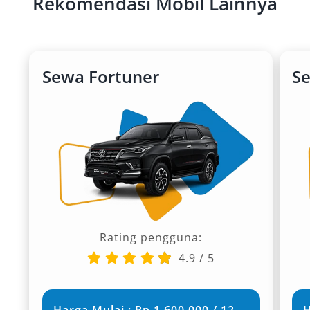
Rekomendasi Mobil Lainnya
Sewa Fortuner
S
Rating pengguna:
4.9
/
5