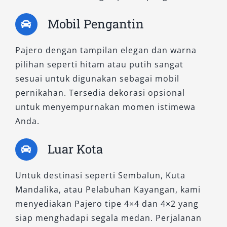
antar jemput bandara, city tour, atau kegiatan
harian di kawasan perkotaan, tipe Pajero 4×2
Mobil Pengantin
kami hadirkan dalam beberapa opsi yang
menawarkan efisiensi dan tampilan mewah.
Pajero dengan tampilan elegan dan warna
pilihan seperti hitam atau putih sangat
1. Pajero Exceed AT 4×2
sesuai untuk digunakan sebagai mobil
pernikahan. Tersedia dekorasi opsional
Tipe Exceed dikenal dengan desainnya yang
untuk menyempurnakan momen istimewa
simpel namun elegan. Dibekali dengan
Anda.
transmisi otomatis dan kapasitas mesin yang
mumpuni, mobil ini cocok untuk Anda yang
Luar Kota
mencari kendaraan ekonomis tanpa
mengorbankan kenyamanan. Fitur interior
Untuk destinasi seperti Sembalun, Kuta
modern membuat perjalanan di dalam kota
Mandalika, atau Pelabuhan Kayangan, kami
menjadi lebih menyenangkan, ideal untuk
menyediakan Pajero tipe 4×4 dan 4×2 yang
pelanggan yang menyewa secara harian atau
siap menghadapi segala medan. Perjalanan