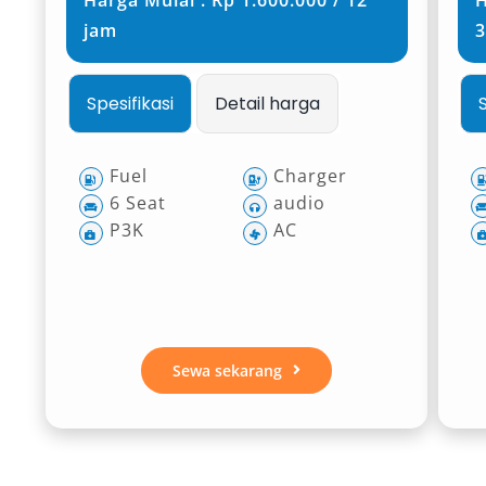
Harga Mulai : Rp 1.600.000 / 12
H
jam
3
Spesifikasi
Detail harga
Fuel
Charger
6 Seat
audio
P3K
AC
Sewa sekarang