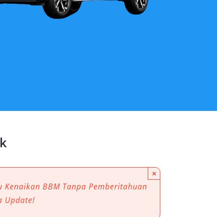
k
×
au Kenaikan BBM Tanpa Pemberitahuan
a Update!