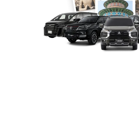
Kebutuhan pelanggan berbeda-beda, k
Salsa Wisata menyediakan layanan lepa
berkendara sendiri. Sementara bagi y
tanpa harus menyetir, tersedia opsi d
memahami rute wisata dan kondisi lalu
5. Efisiensi untuk Perjalana
Antar Jemput Bandara
Apakah Anda butuh kendaraan untuk li
jangka panjang? Salsa Wisata menyedia
mobil bulanan, hingga layanan antar 
Semua layanan dirancang untuk mem
terbaik bagi pelanggan.
6. Harga Terjangkau dan Lay