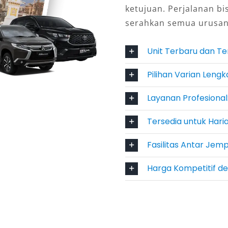
ketujuan. Perjalanan bi
arenanya rental Xpander Lombok di
serahkan semua urusan
s kunci bagi penyewa yang ingin
ang menginginkan kenyamanan lebih
Unit Terbaru dan T
engan sopir profesional yang
 lintas setempat.
Pilihan Varian Lengk
n Harian, Bulanan, hingga
Layanan Profesional
Tersedia untuk Haria
buran singkat atau perjalanan dinas
Fasilitas Antar Jem
kan paket sewa harian 24 jam, rental
jemput Bandara Lombok yang efisien.
Harga Kompetitif d
berikan kemudahan dan pengalaman
anan Terdekat