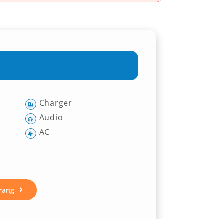
Charger
Audio
AC
rang