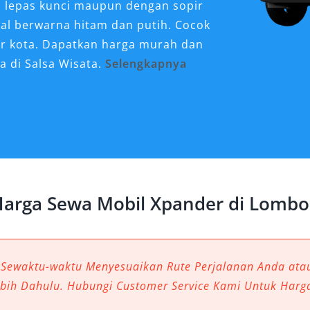
n lepas kunci maupun dengan sopir
ual berwarna hitam dan putih. Cocok
ar kota. Dapatkan harga murah dan
a di Salsa Wisata.
Selengkapnya
r Sangat Dibutuhkan
ok?
ta eksotis dengan keindahan alam
gunungan, hingga desa adat. Untuk
dan efisien, memilih sewa mobil
arga Sewa Mobil Xpander di Lombo
ling tepat. Salah satu alasan utama
Lombok adalah kemampuan kendaraan
bagai kondisi jalan, baik di area
 yang menantang. Mitsubishi
 Sewaktu-waktu Menyesuaikan Rute Perjalanan Anda at
kabin luas, dan performa mesin yang
ebih Dahulu. Hubungi Customer Service Kami Untuk Harg
perjalanan wisata, bisnis, maupun