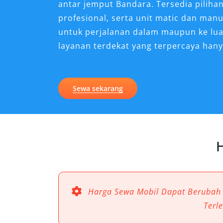
antar jemput Bandara. Tersedia piliha
profesional, serta unit matic dan man
untuk perjalanan dalam maupun ke lu
layanan terdekat yang terpercaya hany
Kenapa Sewa Mobil Xpande
Untuk Perjalanan di Lomb
Sewa sekarang
Lombok dikenal sebagai destinasi wisa
yang luar biasa—mulai dari pantai, pe
menjelajahi pulau ini secara fleksibel 
H
Xpander Lombok menjadi solusi yang pa
kebutuhan terhadap rental Xpander 
ini dalam menyesuaikan diri dengan ber
wisata populer maupun rute pedesaan
Harga Sewa Mobil Dapat Berubah
Xpander hadir dengan desain elegan, 
Terl
responsif, menjadikannya ideal untuk 