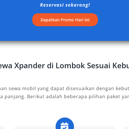
Reservasi sekarang!
rofesional dari Salsa Wisata.
 Kami Sewakan
Dapatkan Promo Hari Ini
dan pelaku perjalanan di berbagai
 Lombok, Salsa Wisata menghadirkan
ang lengkap dan sesuai kebutuhan.
n, kami juga menyediakan unit
 Sewa Xpander di Lombok Sesuai Keb
ansmisi matic maupun manual. Artikel
rmatif tentang tipe-tipe rental
nan sewa mobil yang dapat disesuaikan dengan kebut
ka panjang. Berikut adalah beberapa pilihan paket y
ebih nyaman menggunakan transmisi
dan fitur keselamatan memadai, New