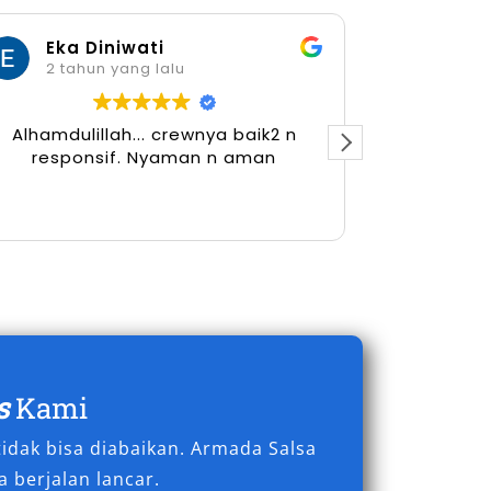
Eka Diniwati
Her
2 tahun yang lalu
2 tah
Alhamdulillah... crewnya baik2 n
responsif. Nyaman n aman
s
Kami
idak bisa diabaikan. Armada Salsa
 berjalan lancar.