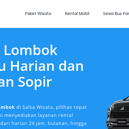
Paket Wisata
Rental Mobil
Sewa Bus Par
r Lombok
u Harian dan
an Sopir
ombok
di Salsa Wisata, pilihan tepat
i menyediakan layanan rental
ari harian 24 jam, bulanan, hingga