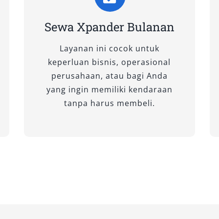
untuk perjalanan wisata harian
 lapang dan efisiensi bahan bakar
Sewa Xpander Bulanan
a.
Layanan ini cocok untuk
keperluan bisnis, operasional
perusahaan, atau bagi Anda
lebih halus dan praktis di jalan
yang ingin memiliki kendaraan
 dengan transmisi otomatis
tanpa harus membeli.
rekomendasikan bagi wisatawan
ksimal selama liburan, khususnya
rti Senggigi atau Gili Trawangan.
lengkap dibandingkan varian GLS.
ang lebih premium dan kelengkapan