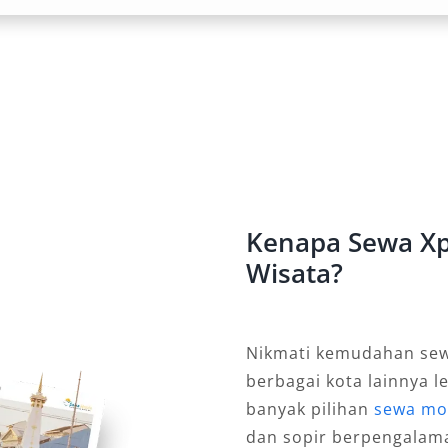
Beberapa jalur menuju destinasi
ai Selong Belanak memiliki kontur
si kuat dan ground clearance tinggi,
kan kenyamanan berkendara yang
 maupun luar kota.
nsmisi dan Warna
Kenapa Sewa Xp
r matic dan manual, memberikan
Wisata?
ih sesuai preferensi berkendara.
h unit warna hitam dan putih yang
 Pilihan ini sangat diminati baik oleh
Nikmati kemudahan sew
gara.
berbagai kota lainnya l
unci dan Dengan Sopir
banyak pilihan
sewa mo
dan sopir berpengalam