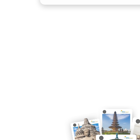
Jalanan di Lombok tidak selalu mulus. 
seperti Air Terjun Tiu Kelep atau Pant
menanjak atau berbatu. Dengan suspen
sewa mobil Xpander Lombok memberi
stabil dan aman, baik untuk rute kota
3. Fleksibilitas Pilihan Tra
Di Salsa Wisata, tersedia unit Xpande
keleluasaan bagi pengguna untuk memil
Tidak hanya itu, Anda juga bisa memili
stylish dan cocok untuk segala suasana.
wisatawan domestik maupun mancane
4. Tersedia Layanan Lepas K