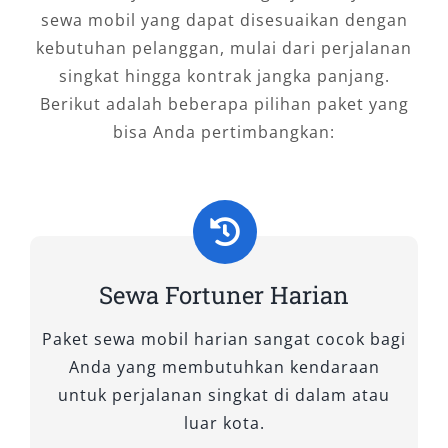
sewa mobil yang dapat disesuaikan dengan
dukungan penuh selama perjalanan, Anda
kebutuhan pelanggan, mulai dari perjalanan
dapat menikmati setiap momen tanpa kendala.
singkat hingga kontrak jangka panjang.
Untuk kebutuhan sewa mobil Fortuner Madiun
Berikut adalah beberapa pilihan paket yang
yang aman, praktis, dan bernilai lebih—Salsa
bisa Anda pertimbangkan:
Wisata adalah jawabannya.
Tipe Mobil Fortuner yang Kami
Sewakan
Bagi Anda yang mencari kendaraan SUV
Sewa Fortuner Harian
premium untuk menunjang perjalanan bisnis,
liburan keluarga, atau mobilitas dinas di
Paket sewa mobil harian sangat cocok bagi
Madiun dan sekitarnya, memilih tipe Fortuner
Anda yang membutuhkan kendaraan
yang tepat sangatlah penting. Di Salsa Wisata,
untuk perjalanan singkat di dalam atau
kami menghadirkan berbagai varian Toyota
luar kota.
Fortuner yang siap disewa dengan kondisi