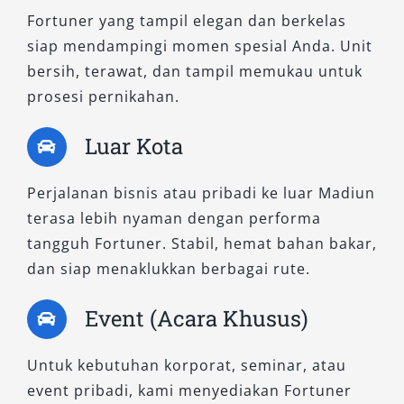
Diperuntukkan bagi Anda yang membutuhkan
Fortuner yang tampil elegan dan berkelas
daya jelajah lebih tinggi, tipe ini hadir dengan
siap mendampingi momen spesial Anda. Unit
sistem penggerak empat roda yang andal
bersih, terawat, dan tampil memukau untuk
untuk menghadapi rute pegunungan, daerah
prosesi pernikahan.
proyek, atau akses jalan yang menantang.
Mesinnya yang bertenaga dipadukan dengan
Luar Kota
kabin nyaman dan fitur keselamatan lengkap,
cocok untuk aktivitas luar kota maupun
Perjalanan bisnis atau pribadi ke luar Madiun
kunjungan ke area industri terpencil.
terasa lebih nyaman dengan performa
tangguh Fortuner. Stabil, hemat bahan bakar,
2. Fortuner 2.8 VRZ 4×4 A/T
dan siap menaklukkan berbagai rute.
Varian ini menawarkan fitur lengkap, termasuk
Event (Acara Khusus)
Rear Seat Entertainment (RSE), menjadikannya
sangat ideal untuk perjalanan panjang
Untuk kebutuhan korporat, seminar, atau
bersama keluarga atau rombongan kerja.
event pribadi, kami menyediakan Fortuner