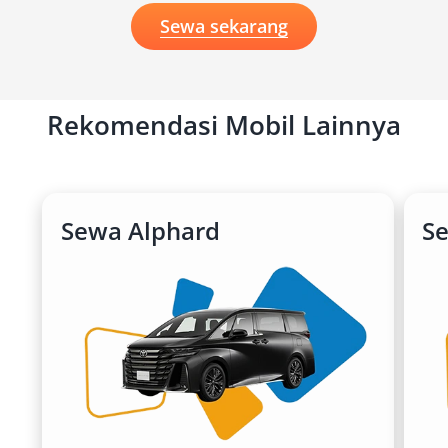
berkendara premium sesuai kebutuhan Anda.
Sewa sekarang
Rekomendasi Mobil Lainnya
Sewa Alphard
Se