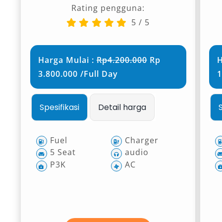
Rating pengguna:
5
/
5
Harga Mulai :
Rp4.200.000
Rp
H
3.800.000 /Full Day
1
Spesifikasi
Detail harga
Fuel
Charger
5 Seat
audio
P3K
AC