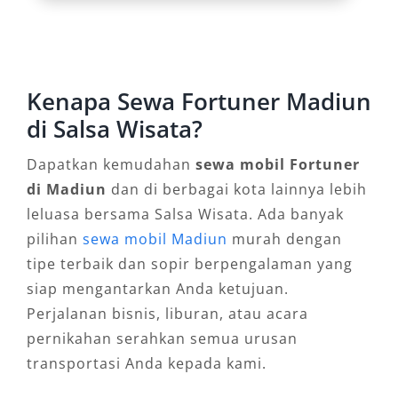
mingguan, maupun bulanan.
3. Performa Andal di Jalan Raya
dan Tol
Kenapa Sewa Fortuner Madiun
di Salsa Wisata?
Mesin diesel Fortuner yang bertenaga sangat
mendukung efisiensi dalam performa jalan tol,
Dapatkan kemudahan
sewa mobil Fortuner
terutama jika perjalanan dilakukan ke luar kota
di Madiun
dan di berbagai kota lainnya lebih
seperti ke Surabaya, Ponorogo, atau
leluasa bersama Salsa Wisata. Ada banyak
Yogyakarta. Keunggulan ini sangat dirasakan
pilihan
sewa mobil Madiun
murah dengan
dalam aktivitas perjalanan bisnis yang
tipe terbaik dan sopir berpengalaman yang
membutuhkan efisiensi waktu dan tenaga.
siap mengantarkan Anda ketujuan.
Pilihan varian Fortuner GR dan VRZ pun
Perjalanan bisnis, liburan, atau acara
memberikan opsi sesuai kebutuhan dan
pernikahan serahkan semua urusan
preferensi pengguna.
transportasi Anda kepada kami.