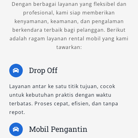
Dengan berbagai layanan yang fleksibel dan
3. Fortuner 2.7 SRZ 4×2 A/T
profesional, kami siap memberikan
kenyamanan, keamanan, dan pengalaman
Ditenagai mesin bensin 2.694 cc, SRZ
berkendara terbaik bagi pelanggan. Berikut
memberikan pengalaman berkendara yang
adalah ragam layanan rental mobil yang kami
halus dan responsif. Desain eksterior sporty,
tawarkan:
sistem hiburan modern, dan interior berkelas
menjadikannya pilihan tepat untuk perjalanan
Drop Off
santai ke luar kota atau kegiatan wisata
keluarga dengan nuansa elegan dan praktis.
Layanan antar ke satu titik tujuan, cocok
untuk kebutuhan praktis dengan waktu
B. Tipe Fortuner 4×4 – Tangguh
terbatas. Proses cepat, efisien, dan tanpa
dan Siap Menjelajah Segala Medan
repot.
1. Fortuner 2.8 VRZ 4×4 A/T Non RSE
Mobil Pengantin