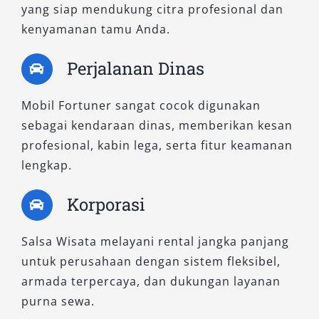
Kabin kedap suara, sistem audio premium,
yang siap mendukung citra profesional dan
serta fleksibilitas pengaturan kursi
kenyamanan tamu Anda.
memberikan kenyamanan maksimal di
berbagai kondisi jalan.
Perjalanan Dinas
3. Fortuner 2.8 GR-S 4×4 A/T
Mobil Fortuner sangat cocok digunakan
sebagai kendaraan dinas, memberikan kesan
Ini adalah varian tertinggi dengan sentuhan
profesional, kabin lega, serta fitur keamanan
desain sporty khas Gazoo Racing. Mesin diesel
lengkap.
2.8L yang bertenaga dipadukan dengan
suspensi khusus GR untuk stabilitas lebih baik.
Korporasi
Desain eksterior dan interiornya
mencerminkan karakter dinamis dan mewah.
Salsa Wisata melayani rental jangka panjang
Pilihan sempurna bagi Anda yang ingin tampil
untuk perusahaan dengan sistem fleksibel,
eksklusif dalam perjalanan, baik dalam kota
armada terpercaya, dan dukungan layanan
maupun menempuh rute ekstrem.
purna sewa.