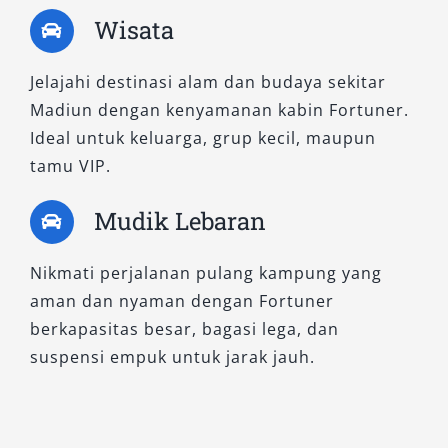
Pilihan Tepat untuk Segala
Wisata
Kebutuhan Mobilitas
Jelajahi destinasi alam dan budaya sekitar
Madiun dengan kenyamanan kabin Fortuner.
Setiap tipe Fortuner yang kami sewakan telah
Ideal untuk keluarga, grup kecil, maupun
melewati perawatan rutin dan siap pakai dalam
tamu VIP.
berbagai kondisi. Anda bisa memilih layanan
sewa Fortuner dengan sopir
untuk
Mudik Lebaran
kenyamanan total, atau lepas kunci bagi yang
menginginkan fleksibilitas penuh. Tersedia
Nikmati perjalanan pulang kampung yang
pula paket harian 24 jam, mingguan, hingga
aman dan nyaman dengan Fortuner
bulanan, lengkap dengan layanan antar jemput
berkapasitas besar, bagasi lega, dan
ke Bandara Dhoho Kediri atau Stasiun Madiun.
suspensi empuk untuk jarak jauh.
Salsa Wisata siap mendampingi perjalanan
Anda dengan unit Fortuner terbaik. Hubungi
kami sekarang dan temukan pengalaman