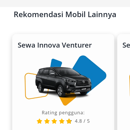
Rekomendasi Mobil Lainnya
Sewa Innova Venturer
S
Rating pengguna:
4.8
/
5