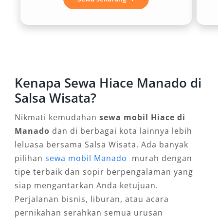
3. Efisiensi Biaya untuk
Rombongan
Jika dibandingkan menyewa beberapa mobil
kecil, sewa Hiace Manado jauh lebih hemat.
Kenapa Sewa Hiace Manado di
Dengan satu kendaraan saja, seluruh anggota
Salsa Wisata?
perjalanan bisa berkumpul dalam satu mobil,
mengurangi biaya bahan bakar dan akomodasi
Nikmati kemudahan
sewa mobil Hiace di
sopir tambahan. Terlebih dengan penawaran
Manado
dan di berbagai kota lainnya lebih
harga rental Hiace Manado yang kompetitif di
leluasa bersama Salsa Wisata. Ada banyak
Salsa Wisata, solusi ini sangat efisien dari sisi
pilihan
sewa mobil Manado
murah dengan
anggaran.
tipe terbaik dan sopir berpengalaman yang
siap mengantarkan Anda ketujuan.
4. Fasilitas Lengkap untuk
Perjalanan bisnis, liburan, atau acara
Kenyamanan Maksimal
pernikahan serahkan semua urusan