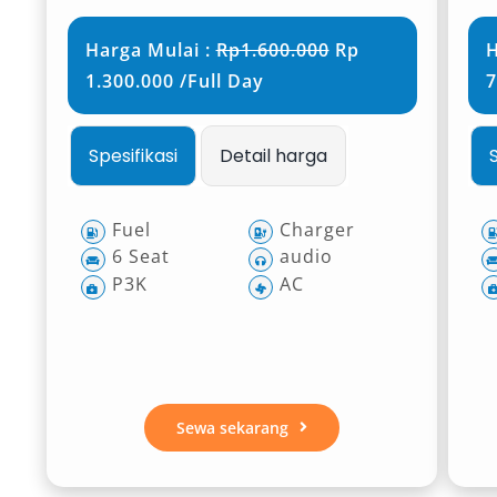
Harga Mulai :
Rp1.600.000
Rp
H
1.300.000 /Full Day
7
Spesifikasi
Detail harga
Fuel
Charger
6 Seat
audio
P3K
AC
Sewa sekarang