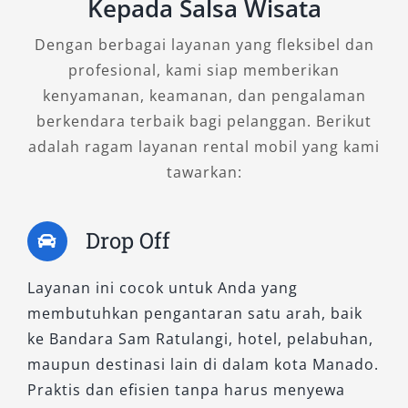
Kepada Salsa Wisata
Premio Luxury sangat ideal digunakan sebagai
Dengan berbagai layanan yang fleksibel dan
kendaraan antar jemput tamu penting dari
profesional, kami siap memberikan
Bandara Sam Ratulangi, atau untuk kebutuhan
kenyamanan, keamanan, dan pengalaman
charter dengan sopir yang profesional. Anda
berkendara terbaik bagi pelanggan. Berikut
juga dapat memilih layanan lepas kunci jika
adalah ragam layanan rental mobil yang kami
lebih menyukai privasi penuh. Tipe ini tersedia
tawarkan:
dalam paket harian, bulanan, hingga
perjalanan keluar kota.
Drop Off
3. HiAce Commuter
Layanan ini cocok untuk Anda yang
membutuhkan pengantaran satu arah, baik
Sebagai tipe Hiace yang paling populer, HiAce
ke Bandara Sam Ratulangi, hotel, pelabuhan,
Commuter tetap menjadi andalan dalam
maupun destinasi lain di dalam kota Manado.
layanan rental mobil Hiace Manado karena
Praktis dan efisien tanpa harus menyewa
ketangguhan dan kapasitasnya. Dapat