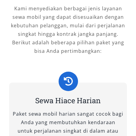
Tipe Mobil Hiace yang Kami
Kami menyediakan berbagai jenis layanan
Sewakan di Salsa Wisata
sewa mobil yang dapat disesuaikan dengan
kebutuhan pelanggan, mulai dari perjalanan
Bagi Anda yang sedang merencanakan
singkat hingga kontrak jangka panjang.
perjalanan bersama rombongan di Manado
Berikut adalah beberapa pilihan paket yang
dan sekitarnya, kenyamanan dan kapasitas
bisa Anda pertimbangkan:
kendaraan tentu menjadi pertimbangan utama.
Di Salsa Wisata, kami menyediakan layanan
sewa mobil Hiace Manado dengan berbagai
tipe pilihan, agar kebutuhan transportasi Anda
terpenuhi secara optimal. Mulai dari urusan
dinas, wisata keluarga, hingga antar jemput
Sewa Hiace Harian
Bandara Sam Ratulangi, kami menghadirkan
Paket sewa mobil harian sangat cocok bagi
armada rental Hiace Manado terbaik yang siap
Anda yang membutuhkan kendaraan
digunakan kapan saja, baik harian 24 jam,
untuk perjalanan singkat di dalam atau
bulanan, maupun ke luar kota. Berikut ini