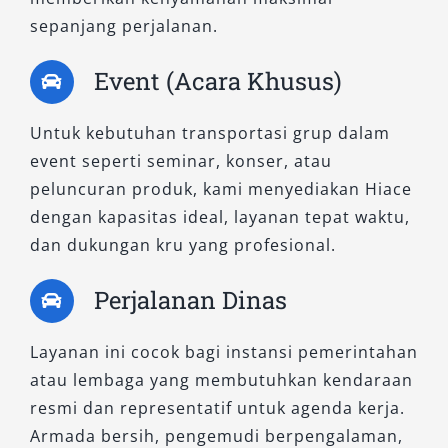
Didukung layanan profesional, sopir
sepanjang perjalanan.
berpengalaman, armada bersih dan terawat,
Event (Acara Khusus)
kami hadir sebagai mitra terpercaya dalam
sewa mobil dan rental mobil Hiace Manado.
Untuk kebutuhan transportasi grup dalam
Hubungi kami sekarang dan sesuaikan
event seperti seminar, konser, atau
kebutuhan perjalanan Anda dengan tipe Hiace
peluncuran produk, kami menyediakan Hiace
yang paling tepat. Temukan layanan terdekat,
dengan kapasitas ideal, layanan tepat waktu,
harga bersaing, dan fasilitas lengkap hanya di
dan dukungan kru yang profesional.
Salsa Wisata!
Perjalanan Dinas
Layanan ini cocok bagi instansi pemerintahan
atau lembaga yang membutuhkan kendaraan
resmi dan representatif untuk agenda kerja.
Armada bersih, pengemudi berpengalaman,