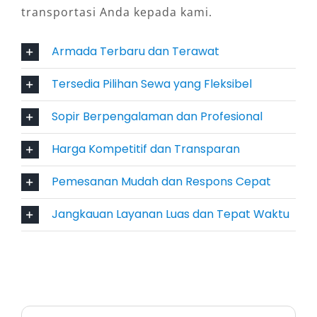
transportasi Anda kepada kami.
Hiace modern, khususnya tipe Hiace Premio
Luxury, telah dilengkapi berbagai fasilitas
Armada Terbaru dan Terawat
seperti reclining seat, charging port, audio-
visual system, serta suspensi empuk yang
Tersedia Pilihan Sewa yang Fleksibel
membuat perjalanan panjang lebih
Sopir Berpengalaman dan Profesional
menyenangkan. Baik untuk harian 24 jam
maupun sewa bulanan, kualitas kenyamanan
Harga Kompetitif dan Transparan
tetap menjadi prioritas.
Pemesanan Mudah dan Respons Cepat
5. Layanan Profesional dan Tepat
Jangkauan Layanan Luas dan Tepat Waktu
Waktu
Sewa Hiace di Manado, khususnya dari
penyedia terpercaya seperti Salsa Wisata,
menjamin keandalan armada dan layanan. Tim
yang berpengalaman siap memberikan