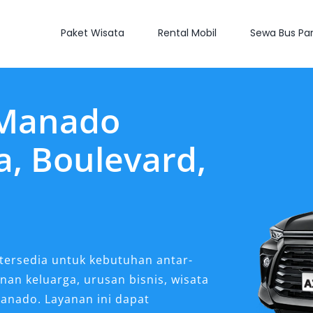
Paket Wisata
Rental Mobil
Sewa Bus Par
 Manado
, Boulevard,
 tersedia untuk kebutuhan antar-
nan keluarga, urusan bisnis, wisata
Manado. Layanan ini dapat