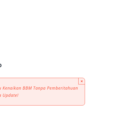
o
×
au Kenaikan BBM Tanpa Pemberitahuan
a Update!