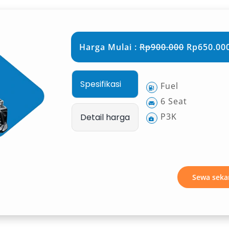
Harga Mulai :
Rp900.000
Rp650.000
Spesifikasi
Fuel
6 Seat
P3K
Detail harga
Sewa seka