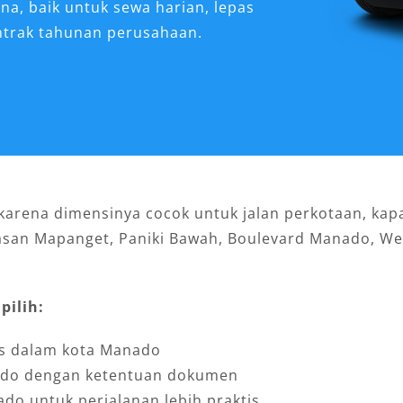
a, baik untuk sewa harian, lepas
ontrak tahunan perusahaan.
 karena dimensinya cocok untuk jalan perkotaan, ka
awasan Mapanget, Paniki Bawah, Boulevard Manado, We
pilih:
as dalam kota Manado
nado dengan ketentuan dokumen
do untuk perjalanan lebih praktis