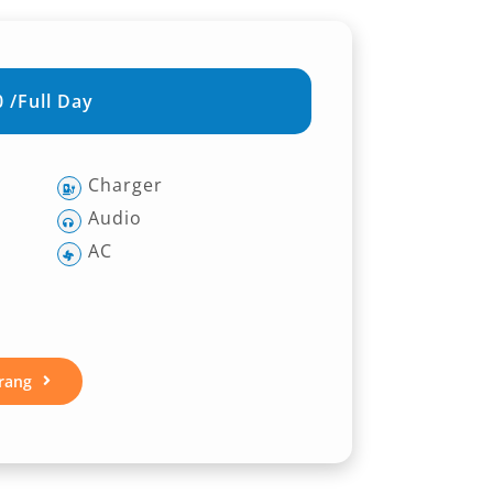
 /Full Day
Charger
Audio
AC
rang