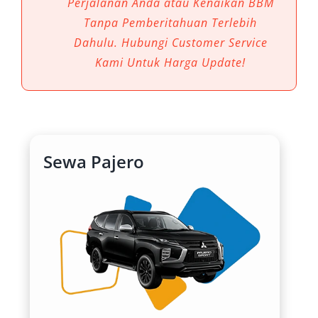
Perjalanan Anda atau Kenaikan BBM
kenyamanan, efisiensi, dan citra profesional
Tanpa Pemberitahuan Terlebih
dalam berbagai keperluan perjalanan.
Dahulu. Hubungi Customer Service
Kami Untuk Harga Update!
1. Kenyamanan Premium untuk
Setiap Perjalanan
Mitsubishi Pajero hadir sebagai mobil SUV
mewah yang menawarkan kabin lapang,
Sewa Pajero
interior elegan, serta fitur hiburan dan
pendingin udara yang menyeluruh. Baik untuk
perjalanan keluarga maupun tamu VIP, rental
mobil Pajero memastikan penumpang tetap
nyaman meskipun menempuh jarak jauh atau
menghadapi kemacetan dalam kota.
2. Tenaga Mesin Tangguh dan