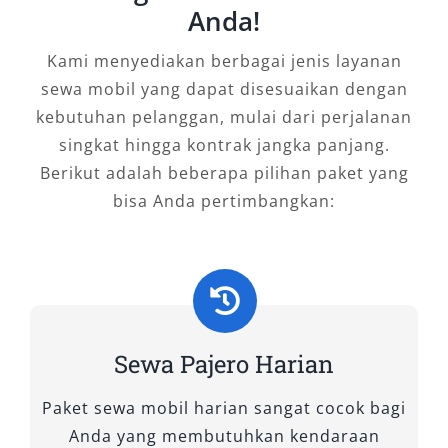
Anda!
keluarga, hingga ekspedisi ke medan yang
menantang. Di Salsa Wisata, kami menyediakan
Kami menyediakan berbagai jenis layanan
berbagai tipe Pajero 4×4 dan 4×2 yang bisa
sewa mobil yang dapat disesuaikan dengan
disesuaikan dengan kebutuhan Anda. Berikut
kebutuhan pelanggan, mulai dari perjalanan
penjelasan lengkapnya.
singkat hingga kontrak jangka panjang.
Berikut adalah beberapa pilihan paket yang
A. Tipe Pajero 4×4: Untuk Medan
bisa Anda pertimbangkan:
Ekstrem dan Performa Maksimal
1. Pajero GLX MT 4×4
Dilengkapi transmisi manual dan sistem
Sewa Pajero Harian
penggerak empat roda, GLX MT 4×4 adalah
pilihan tangguh untuk Anda yang sering
Paket sewa mobil harian sangat cocok bagi
melintasi medan menanjak, berlumpur, atau
Anda yang membutuhkan kendaraan
jalur off-road di daerah pegunungan dan