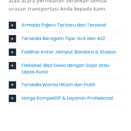
atau acara pernikahan serahkan semua
menanjak, licin, atau berbatu. Kombinasi ini
urusan transportasi Anda kepada kami.
sangat ideal bagi pelaku usaha, traveler,
maupun instansi pemerintahan.
Armada Pajero Terbaru dan Terawat
5. Efisiensi Waktu dan Mobilitas
Tersedia Beragam Tipe: 4x4 dan 4x2
Tinggi
Fasilitas Antar Jemput Bandara & Stasiun
Mengandalkan layanan sewa harian dan
Fleksibel: Bisa Sewa dengan Sopir atau
bulanan Pajero Pekalongan membantu
Lepas Kunci
pengguna menghemat waktu tanpa perlu
Tersedia Warna Hitam dan Putih
khawatir perawatan, pajak, atau asuransi
kendaraan. Bahkan tersedia layanan booking
Harga Kompetitif & Layanan Profesional
rental Pajero secara online dengan sistem
cepat dan praktis. Solusi ideal untuk Anda yang
ingin mobilitas tinggi dengan efisiensi
maksimal.