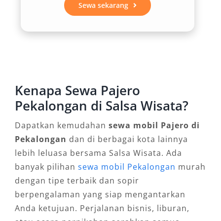
Sewa sekarang
membuat Pajero sangat cocok digunakan
dalam keperluan bisnis maupun acara resmi.
Tidak sedikit pengguna yang memilih sewa
mobil Pajero Pekalongan untuk mendampingi
aktivitas meeting, kunjungan klien, hingga
keperluan dinas luar kota. Mobil ini mampu
Kenapa Sewa Pajero
menciptakan kesan prestisius dan profesional.
Pekalongan di Salsa Wisata?
4. Fleksibel untuk Segala Medan
Dapatkan kemudahan
sewa mobil Pajero di
Pekalongan
dan di berbagai kota lainnya
Tersedia dalam opsi 4×4 maupun 4×2, Pajero
lebih leluasa bersama Salsa Wisata. Ada
dapat disesuaikan dengan kebutuhan
banyak pilihan
sewa mobil Pekalongan
murah
perjalanan Anda. Inilah keunggulan yang
dengan tipe terbaik dan sopir
menjadikannya pilihan utama dalam rental
berpengalaman yang siap mengantarkan
Pajero Pekalongan, karena mampu beradaptasi
Anda ketujuan. Perjalanan bisnis, liburan,
baik di jalur aspal perkotaan maupun medan