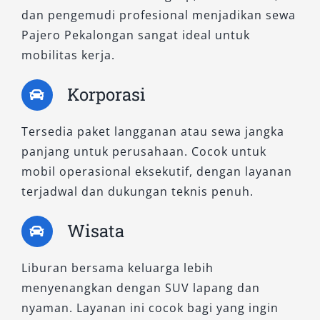
armada terbaru yang selalu dalam kondisi
dan pengemudi profesional menjadikan sewa
prima.
Pajero Pekalongan sangat ideal untuk
mobilitas kerja.
Jangan ragu memilih tipe Pajero yang sesuai
dengan kebutuhan Anda—karena perjalanan
Korporasi
yang nyaman dimulai dari kendaraan yang
tepat.
Tersedia paket langganan atau sewa jangka
panjang untuk perusahaan. Cocok untuk
mobil operasional eksekutif, dengan layanan
terjadwal dan dukungan teknis penuh.
Wisata
Liburan bersama keluarga lebih
menyenangkan dengan SUV lapang dan
nyaman. Layanan ini cocok bagi yang ingin