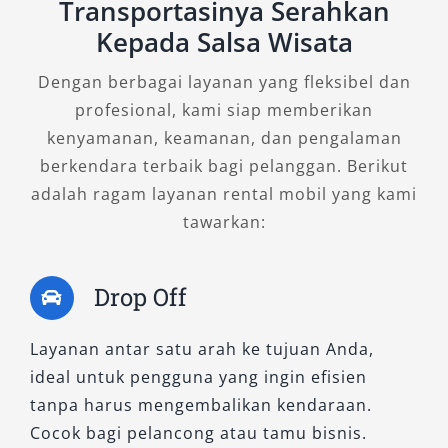
Transportasinya Serahkan
yang baik, tipe Exceed AT 4×2 sangat sesuai.
Kepada Salsa Wisata
Fitur standar yang lengkap dan tampilan
elegan membuatnya cocok untuk keperluan
Dengan berbagai layanan yang fleksibel dan
harian, wisata keluarga, atau operasional
profesional, kami siap memberikan
perusahaan. Harga sewa Pajero Exceed juga
kenyamanan, keamanan, dan pengalaman
relatif lebih ekonomis, menjadikannya pilihan
berkendara terbaik bagi pelanggan. Berikut
rasional bagi penyewa dengan kebutuhan
adalah ragam layanan rental mobil yang kami
perjalanan yang stabil.
tawarkan:
2. Pajero Dakar AT 4×2
Drop Off
Tipe ini menawarkan tampilan lebih sporty dan
Layanan antar satu arah ke tujuan Anda,
fitur lebih lengkap dibanding Exceed, tanpa
ideal untuk pengguna yang ingin efisien
harus menggunakan sistem 4×4. Sangat ideal
tanpa harus mengembalikan kendaraan.
untuk pelanggan yang menginginkan citra
Cocok bagi pelancong atau tamu bisnis.
mewah namun tetap praktis, baik untuk