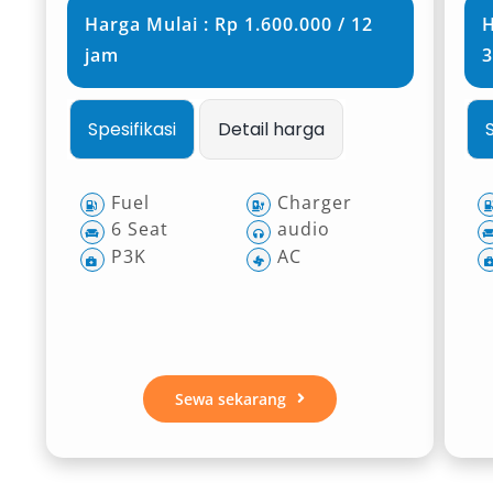
Harga Mulai : Rp 1.600.000 / 12
H
jam
3
Spesifikasi
Detail harga
Fuel
Charger
6 Seat
audio
P3K
AC
Sewa sekarang