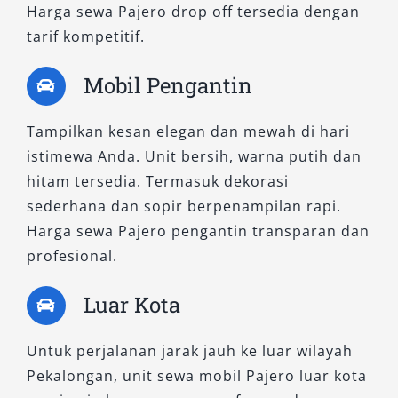
Harga sewa Pajero drop off tersedia dengan
kegiatan bisnis maupun kebutuhan keluarga.
tarif kompetitif.
Pajero Dakar untuk disewa sangat cocok bagi
eksekutif muda atau traveler yang menghargai
Mobil Pengantin
kenyamanan dalam mobilitas tinggi.
Tampilkan kesan elegan dan mewah di hari
3. Pajero Dakar Ultimate AT 4×2
istimewa Anda. Unit bersih, warna putih dan
hitam tersedia. Termasuk dekorasi
Sebagai varian tertinggi di kelas 4×2, mobil ini
sederhana dan sopir berpenampilan rapi.
dilengkapi fitur hiburan premium, jok kulit,
Harga sewa Pajero pengantin transparan dan
sunroof, dan teknologi keselamatan modern.
profesional.
Sangat cocok untuk tamu VIP, perjalanan bisnis
penting, atau momen spesial yang
Luar Kota
membutuhkan kesan elegan. Rental Pajero
Dakar Ultimate memberikan kesan eksklusif
Untuk perjalanan jarak jauh ke luar wilayah
tanpa harus memasuki medan berat.
Pekalongan, unit sewa mobil Pajero luar kota