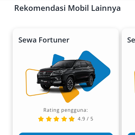
Rekomendasi Mobil Lainnya
Sewa Fortuner
S
Rating pengguna:
4.9
/
5