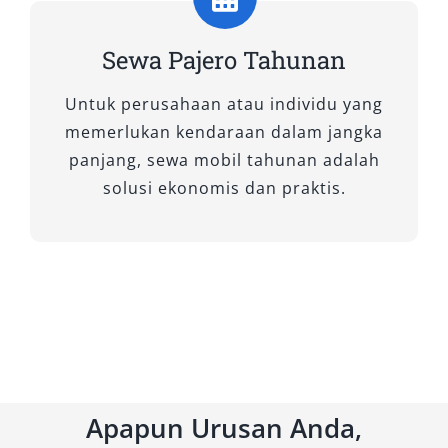
berat tanpa mengorbankan kenyamanan. Sewa
mobil Pajero Dakar 4×4 sangat
Sewa Pajero Tahunan
direkomendasikan untuk perjalanan bisnis ke
Untuk perusahaan atau individu yang
luar kota, termasuk area pegunungan atau
memerlukan kendaraan dalam jangka
destinasi wisata yang belum sepenuhnya
panjang, sewa mobil tahunan adalah
terakses.
solusi ekonomis dan praktis.
B. Tipe Pajero 4×2: Untuk
Kenyamanan dan Mobilitas
Perkotaan
1. Pajero Exceed AT 4×2
Bagi Anda yang mengutamakan kenyamanan
dan efisiensi bahan bakar di area perkotaan
Apapun Urusan Anda,
atau antar kota dengan infrastruktur jalan