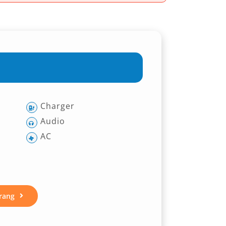
Charger
Audio
AC
rang