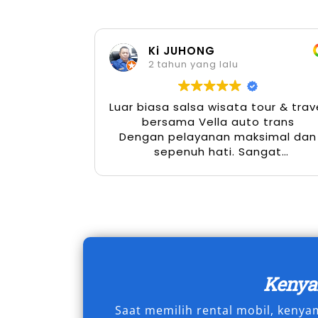
berbagai kondisi jalan.
Ki JUHONG
Dengan segala keunggulan yang ditawar
2 tahun yang lalu
Xpander Pekalongan menjadi kebutuha
untuk kunjungan kerja, perjalanan wisa
Luar biasa salsa wisata tour & trav
memberikan kombinasi sempurna antar
bersama Vella auto trans
fleksibilitas. Pastikan Anda memilih p
Dengan pelayanan maksimal dan
yang terpercaya dan profesional
, ag
sepenuh hati. Sangat
menyenangkan
batik ini berjalan tanpa hambatan.
Jika Anda mencari kendaraan yang tepat
dibutuhkan, saatnya beralih ke solusi 
Tipe Mobil Xpander yang 
Pekalongan
Keny
Saat memilih rental mobil, keny