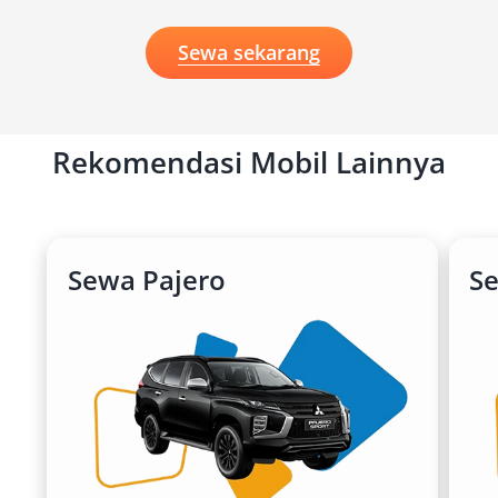
Sewa sekarang
Rekomendasi Mobil Lainnya
Sewa Pajero
S