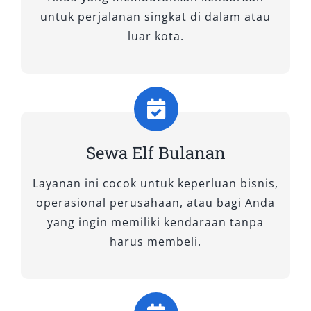
hingga 18–20 seat, tipe ini sangat ideal untuk
untuk perjalanan singkat di dalam atau
rombongan besar seperti tour sekolah,
luar kota.
gathering perusahaan, atau ziarah keluarga.
Interiornya luas, dilengkapi sistem pendingin
merata, serta konfigurasi kursi yang nyaman.
Elf Long memiliki bagasi tambahan yang
memadai sehingga cocok untuk perjalanan luar
kota yang membutuhkan muatan lebih.
Sewa Elf Bulanan
Keunggulan lainnya, bodi panjang pada Elf
Layanan ini cocok untuk keperluan bisnis,
Long memberikan kesan eksklusif dan
operasional perusahaan, atau bagi Anda
profesional. Armada yang kami sewakan
yang ingin memiliki kendaraan tanpa
merupakan unit terbaru, rutin diservis, dan
harus membeli.
dikemudikan oleh sopir berpengalaman,
menjamin kenyamanan dan keselamatan Anda
selama perjalanan.