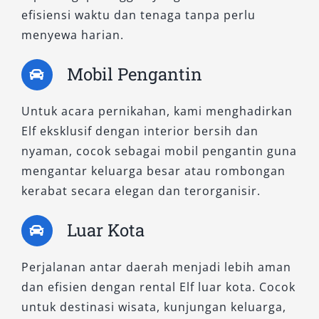
efisiensi waktu dan tenaga tanpa perlu
Keunggulan utama Elf NLR adalah
menyewa harian.
kestabilannya dalam perjalanan jarak jauh
maupun menanjak. Suspensinya
Mobil Pengantin
disempurnakan agar penumpang tetap nyaman
di berbagai medan. Selain itu, tampilannya
Untuk acara pernikahan, kami menghadirkan
yang lebih modern memberi kesan profesional,
Elf eksklusif dengan interior bersih dan
cocok digunakan untuk kebutuhan instansi
nyaman, cocok sebagai mobil pengantin guna
atau perusahaan.
mengantar keluarga besar atau rombongan
kerabat secara elegan dan terorganisir.
Memilih jenis mobil Elf yang sesuai akan
menentukan kenyamanan dan efektivitas
Luar Kota
perjalanan Anda. Di Salsa Wisata, kami
menghadirkan layanan rental mobil Elf yang
Perjalanan antar daerah menjadi lebih aman
dapat disesuaikan dengan kebutuhan, mulai
dan efisien dengan rental Elf luar kota. Cocok
dari Elf Short, Elf Long, hingga Elf NLR. Semua
untuk destinasi wisata, kunjungan keluarga,