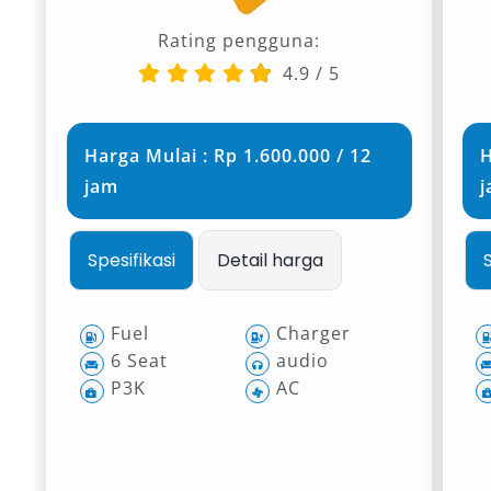
Rating pengguna:
4.9
/
5
Harga Mulai : Rp 1.600.000 / 12
H
jam
Spesifikasi
Detail harga
Fuel
Charger
6 Seat
audio
P3K
AC