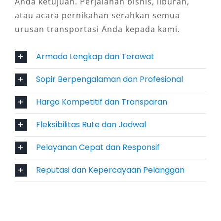
Anda ketujuan. Perjalanan bisnis, liburan,
Dengan Sopir atau Lepas Kunci
atau acara pernikahan serahkan semua
urusan transportasi Anda kepada kami.
Pelanggan diberikan kebebasan memilih
layanan rental Elf Pekanbaru sesuai
Armada Lengkap dan Terawat
kebutuhan. Tersedia opsi dengan sopir
profesional untuk pengalaman perjalanan lebih
Sopir Berpengalaman dan Profesional
santai dan aman, maupun lepas kunci bagi
Harga Kompetitif dan Transparan
Anda yang ingin mengatur rute secara mandiri.
Fleksibilitas ini menyesuaikan berbagai segmen
Fleksibilitas Rute dan Jadwal
pengguna, baik individu, instansi, maupun
komunitas.
Pelayanan Cepat dan Responsif
5. Hemat Biaya untuk Rombongan
Reputasi dan Kepercayaan Pelanggan
Menggunakan satu unit Elf dibandingkan
beberapa mobil pribadi tentu jauh lebih