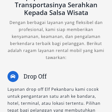
Transportasinya Serahkan
kenyamanan seperti AC, reclining seat, dan
Kepada Salsa Wisata
sistem hiburan. Layanan kami tersedia dalam
format dengan sopir maupun lepas kunci,
Dengan berbagai layanan yang fleksibel dan
tergantung kebutuhan Anda.
profesional, kami siap memberikan
kenyamanan, keamanan, dan pengalaman
3. Elf NLR
berkendara terbaik bagi pelanggan. Berikut
adalah ragam layanan rental mobil yang kami
Untuk Anda yang mengutamakan efisiensi
tawarkan:
bahan bakar dan performa mesin terbaru,
kami juga menyediakan unit Isuzu Elf NLR. Tipe
ini merupakan generasi lanjutan dari Elf klasik,
Drop Off
dirancang dengan teknologi lebih modern dan
rangka yang ringan namun kuat. Kapasitas
Layanan drop off Elf Pekanbaru kami cocok
tempat duduk Elf NLR dapat disesuaikan
untuk pengantaran satu arah ke bandara,
hingga 17 orang, membuatnya ideal untuk
hotel, terminal, atau lokasi tertentu. Pilihan
kebutuhan travel reguler maupun charter.
tepat bagi pelanggan yang membutuhkan