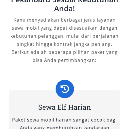
menghadirkan pilihan sewa mobil Elf yang
Anda!
lengkap dan berkualitas, siap menunjang
Kami menyediakan berbagai jenis layanan
kenyamanan dan efisiensi perjalanan Anda di
sewa mobil yang dapat disesuaikan dengan
berbagai situasi, mulai dari wisata keluarga
kebutuhan pelanggan, mulai dari perjalanan
hingga kegiatan perusahaan. Untuk
singkat hingga kontrak jangka panjang.
memberikan pengalaman terbaik, kami
Berikut adalah beberapa pilihan paket yang
menyediakan beberapa tipe mobil Elf yang
bisa Anda pertimbangkan:
dapat disesuaikan dengan kebutuhan
penumpang dan rute perjalanan. Berikut
ulasannya:
1. Elf Long
Sewa Elf Harian
Isuzu Elf Long merupakan tipe paling populer
untuk kebutuhan perjalanan jarak jauh dengan
Paket sewa mobil harian sangat cocok bagi
jumlah peserta yang banyak. Dengan kapasitas
Anda yang membutuhkan kendaraan