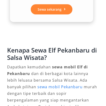
telah dikustomisasi.
Sewa sekarang
3. Kenyamanan Maksimal bagi
Penumpang
Kabinnya yang luas dan ergonomis memberi
ruang gerak yang lega bagi setiap penumpang.
Kenapa Sewa Elf Pekanbaru di
Kursi yang empuk dan ventilasi udara merata
Salsa Wisata?
membuat suasana perjalanan tetap
menyenangkan, terutama dalam cuaca panas
Dapatkan kemudahan
sewa mobil Elf di
khas Pekanbaru. Fasilitas seperti audio, AC,
Pekanbaru
dan di berbagai kota lainnya
dan kadang tambahan LCD TV membuat sewa
lebih leluasa bersama Salsa Wisata. Ada
mobil Elf Pekanbaru semakin dicari untuk
banyak pilihan
sewa mobil Pekanbaru
murah
kebutuhan wisata maupun acara formal.
dengan tipe terbaik dan sopir
berpengalaman yang siap mengantarkan
4. Pilihan Layanan Fleksibel: