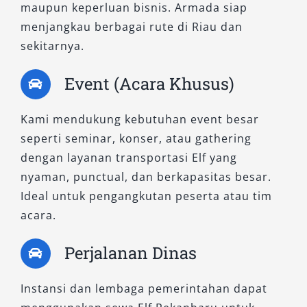
unit tersedia untuk pemakaian harian 24 jam,
maupun keperluan bisnis. Armada siap
bulanan, hingga ke luar kota dengan harga
menjangkau berbagai rute di Riau dan
terjangkau dan layanan terpercaya.
sekitarnya.
Jika Anda mencari sewa Elf Pekanbaru yang
Event (Acara Khusus)
profesional, aman, dan memberikan
pengalaman terbaik, jangan ragu hubungi tim
Kami mendukung kebutuhan event besar
kami. Kami siap membantu Anda menemukan
seperti seminar, konser, atau gathering
pilihan kendaraan terbaik untuk perjalanan
dengan layanan transportasi Elf yang
yang lebih nyaman dan menyenangkan.
nyaman, punctual, dan berkapasitas besar.
Ideal untuk pengangkutan peserta atau tim
acara.
Perjalanan Dinas
Instansi dan lembaga pemerintahan dapat