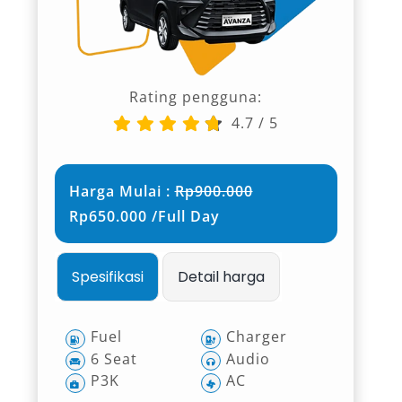
Rating pengguna:
4.7
/
5
Harga Mulai :
Rp900.000
Rp650.000 /Full Day
Spesifikasi
Detail harga
Fuel
Charger
6 Seat
Audio
P3K
AC