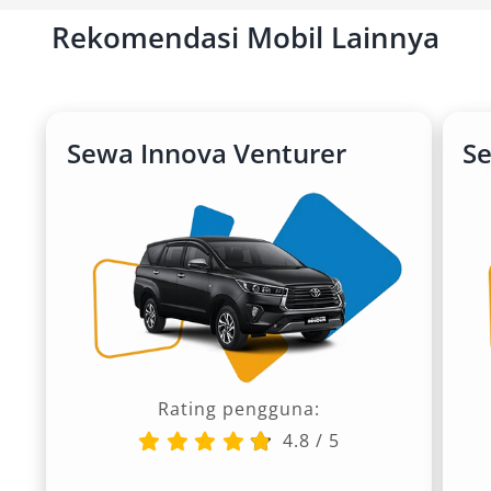
rasakan kemewahan perjalanan bersama
Rekomendasi Mobil Lainnya
Alphard.
Sewa Innova Venturer
S
Rating pengguna:
4.8
/
5