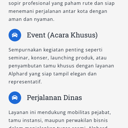
sopir profesional yang paham rute dan siap
harga lebih kompetitif namun tetap
menemani perjalanan antar kota dengan
mengedepankan kenyamanan khas MPV
aman dan nyaman.
mewah. Dengan sistem transmisi CVT, tipe ini
sangat cocok digunakan sebagai kendaraan
Event (Acara Khusus)
antar jemput, keperluan dinas, atau mobil
pengantin.
Sempurnakan kegiatan penting seperti
seminar, konser, launching produk, atau
6. 2.5L G CVT
penyambutan tamu khusus dengan layanan
Alphard yang siap tampil elegan dan
Tipe G CVT non-hybrid hadir dengan performa
representatif.
mesin yang responsif dan efisien. Fitur interior
seperti kursi elektrik, sistem multimedia, dan
Perjalanan Dinas
pencahayaan ambient menjadikannya pilihan
populer untuk sewa mobil Alphard jangka
Layanan ini mendukung mobilitas pejabat,
menengah. Cocok untuk Anda yang
tamu instansi, maupun perwakilan bisnis
membutuhkan kendaraan formal tanpa