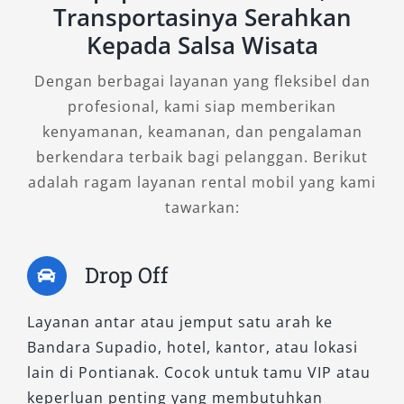
Transportasinya Serahkan
Alphard ini ideal untuk sewa jangka pendek
Kepada Salsa Wisata
maupun panjang, baik di dalam kota maupun
perjalanan antar kota.
Dengan berbagai layanan yang fleksibel dan
profesional, kami siap memberikan
3. New Alphard 2.5 X CVT
kenyamanan, keamanan, dan pengalaman
(Premium Color)
berkendara terbaik bagi pelanggan. Berikut
adalah ragam layanan rental mobil yang kami
Dirancang untuk kebutuhan mobilitas
tawarkan:
profesional, tipe X CVT versi warna premium
memiliki tampilan yang modern dan nyaman
Drop Off
digunakan dalam berbagai kondisi. Kabin
lapang, desain interior ergonomis, dan
Layanan antar atau jemput satu arah ke
suspensi lembut memberikan pengalaman
Bandara Supadio, hotel, kantor, atau lokasi
perjalanan yang menyenangkan untuk seluruh
lain di Pontianak. Cocok untuk tamu VIP atau
penumpang.
keperluan penting yang membutuhkan