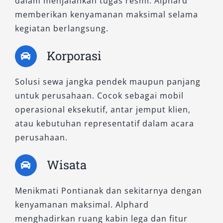
dalam menjalankan tugas resmi. Alphard
mengorbankan kenyamanan.
memberikan kenyamanan maksimal selama
kegiatan berlangsung.
7. 2.5L HEV CVT
Korporasi
Sebagai varian hybrid dari seri 2.5L, mobil ini
menggabungkan tenaga mesin bensin dan
Solusi sewa jangka pendek maupun panjang
motor listrik untuk efisiensi maksimal. Cocok
untuk perusahaan. Cocok sebagai mobil
untuk pelanggan yang mengutamakan efisiensi
operasional eksekutif, antar jemput klien,
bahan bakar dan mengurangi jejak emisi
atau kebutuhan representatif dalam acara
karbon. Varian ini sangat sesuai bagi
perusahaan.
perjalanan luar kota atau dinas penting yang
menuntut kenyamanan tinggi sekaligus ramah
Wisata
lingkungan.
Menikmati Pontianak dan sekitarnya dengan
Sewa Mobil Alphard Berkualitas
kenyamanan maksimal. Alphard
di Salsa Wisata
menghadirkan ruang kabin lega dan fitur