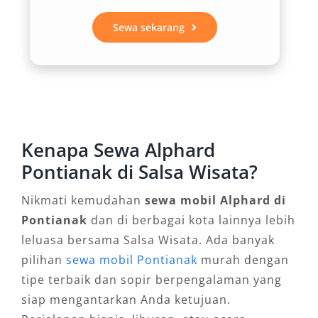
sistem hiburan lengkap, serta desain eksterior
Sewa sekarang
elegan membuat Alphard menjadi simbol
status yang layak dipertimbangkan, baik untuk
kegiatan formal maupun acara keluarga.
3. Solusi Ideal untuk Wisata
Keluarga
Kenapa Sewa Alphard
Pontianak di Salsa Wisata?
Bagi keluarga yang ingin menjelajahi tempat
wisata di Pontianak, seperti Tugu Khatulistiwa
Nikmati kemudahan
sewa mobil Alphard di
atau Sungai Kapuas, menggunakan layanan
Pontianak
dan di berbagai kota lainnya lebih
sewa mobil Alphard Pontianak memberikan
leluasa bersama Salsa Wisata. Ada banyak
kenyamanan ekstra untuk anak-anak dan
pilihan
sewa mobil Pontianak
murah dengan
lansia. Dukungan bagasi luas dan AC multi-
tipe terbaik dan sopir berpengalaman yang
zone memastikan seluruh anggota keluarga
siap mengantarkan Anda ketujuan.
menikmati perjalanan tanpa rasa lelah, baik