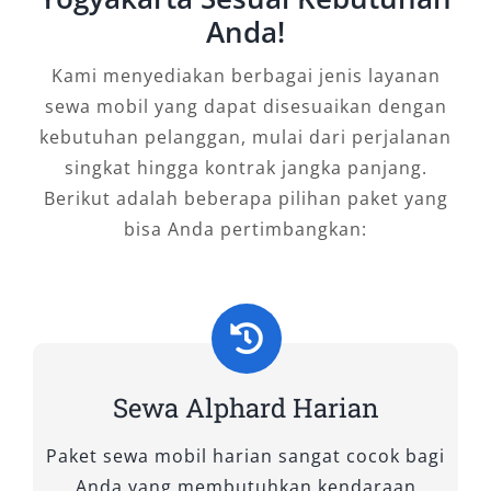
pribadi, keluarga, maupun korporat,
Anda!
kenyamanan dan nilai eksklusif dari Alphard
menjadikannya pilihan unggul. Jika Anda
Kami menyediakan berbagai jenis layanan
mengutamakan kemewahan, efisiensi, dan
sewa mobil yang dapat disesuaikan dengan
layanan terpercaya, sewa mobil Alphard
kebutuhan pelanggan, mulai dari perjalanan
Pontianak di Salsa Wisata adalah solusi
singkat hingga kontrak jangka panjang.
terbaik. Hubungi sekarang dan rasakan
Berikut adalah beberapa pilihan paket yang
perjalanan tanpa kompromi di kota seribu
bisa Anda pertimbangkan:
sungai ini.
Tipe Mobil Alphard yang Kami
Sewakan
Dalam upaya memberikan layanan transportasi
Sewa Alphard Harian
premium yang sesuai dengan kebutuhan
Paket sewa mobil harian sangat cocok bagi
pelanggan, kami menyediakan berbagai tipe
Anda yang membutuhkan kendaraan