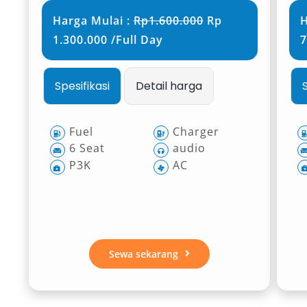
Harga Mulai :
Rp1.600.000
Rp
H
1.300.000 /Full Day
7
Spesifikasi
Detail harga
Fuel
Charger
6 Seat
audio
P3K
AC
Sewa sekarang