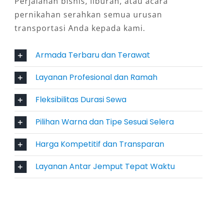
Perjalanan bisnis, liburan, atau acara
untuk perjalanan harian 24 jam maupun
pernikahan serahkan semua urusan
penggunaan bulanan.
transportasi Anda kepada kami.
4. Layanan Fleksibel: Antar
Armada Terbaru dan Terawat
Jemput, Harian hingga Bulanan
Layanan Profesional dan Ramah
Penyedia rental Alphard Pontianak murah
Fleksibilitas Durasi Sewa
umumnya memberikan berbagai pilihan
layanan seperti antar jemput Bandara Supadio,
Pilihan Warna dan Tipe Sesuai Selera
harian, bulanan, hingga perjalanan luar kota.
Anda juga dapat memilih opsi dengan sopir
Harga Kompetitif dan Transparan
profesional atau lepas kunci untuk kebebasan
Layanan Antar Jemput Tepat Waktu
lebih dalam mobilitas. Fleksibilitas ini sangat
cocok untuk pebisnis, pelancong, maupun
warga lokal yang ingin merasakan pengalaman
berkendara premium.