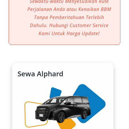
Sewaktu-waktu Menyesuaikan Rute
diminati. Bukan hanya karena tampilan
Perjalanan Anda atau Kenaikan BBM
mewahnya, tetapi karena fungsi, kenyamanan,
Tanpa Pemberitahuan Terlebih
dan fleksibilitas yang ditawarkan sangat
Dahulu. Hubungi Customer Service
mendukung kebutuhan mobilitas masyarakat
Kami Untuk Harga Update!
dan tamu dari luar daerah. Layanan rental
mobil Alphard Pontianak kini hadir lebih luas,
mulai dari layanan antar jemput Bandara
Supadio hingga perjalanan dinas ke luar kota.
Sewa Alphard
1. Kenyamanan Tingkat Tinggi
untuk Penumpang
Toyota Alphard dirancang sebagai MPV
premium yang memprioritaskan kenyamanan
kelas atas. Kabin lapang, fitur captain seat
yang ergonomis, dan sistem suspensi empuk