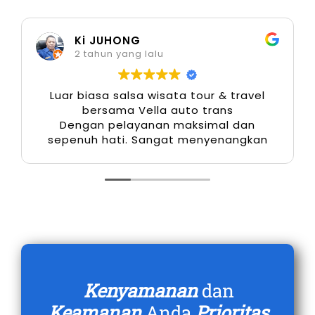
5. Performa Andal dan Keamanan
Ki JUHONG
Maksimal
2 tahun yang lalu
Toyota Alphard memiliki mesin bertenaga serta
Luar biasa salsa wisata tour & travel
fitur keselamatan canggih seperti Vehicle
bersama Vella auto trans
Dengan pelayanan maksimal dan
Stability Control, Hill-Start Assist, dan 7 SRS
sepenuh hati. Sangat menyenangkan
Airbags. Dalam menghadapi kondisi jalan di
Kalimantan yang bervariasi, performa dan
keamanan menjadi keunggulan penting.
Melalui rental mobil Alphard Pontianak
terbaru, pengguna tidak perlu khawatir soal
perawatan, karena unit yang disediakan selalu
dalam kondisi prima.
Kenyamanan
dan
6. Pilihan Warna dan Tipe Sesuai
Keamanan
Anda
Prioritas