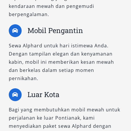
4. New Alphard 2.5 G CVT (Non-
kendaraan mewah dan pengemudi
Premium Color)
berpengalaman.
Mobil Pengantin
Sebagai varian menengah, tipe ini
menyeimbangkan fitur dan harga. Alphard 2.5
Sewa Alphard untuk hari istimewa Anda.
G CVT memiliki desain eksterior gagah, fitur
Dengan tampilan elegan dan kenyamanan
keselamatan lengkap, serta ruang kabin luas
kabin, mobil ini memberikan kesan mewah
untuk mendukung kegiatan operasional harian
dan berkelas dalam setiap momen
maupun acara keluarga. Pilihan warna standar
pernikahan.
tetap memancarkan kesan profesional dan
berkelas.
Luar Kota
5. 2.5L X CVT
Bagi yang membutuhkan mobil mewah untuk
perjalanan ke luar Pontianak, kami
Model ini menjadi favorit pelanggan yang
menyediakan paket sewa Alphard dengan
menginginkan rental mobil Alphard dengan