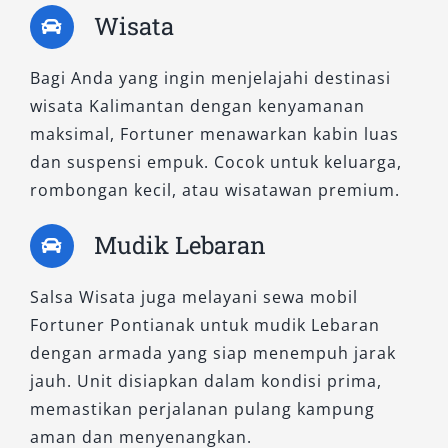
agresif menjadikan mobil ini pilihan favorit
Wisata
untuk pelanggan yang ingin tampil beda.
Sangat ideal untuk event penting, perjalanan
Bagi Anda yang ingin menjelajahi destinasi
VIP, maupun rental Fortuner Pontianak tipe
wisata Kalimantan dengan kenyamanan
terbaru.
maksimal, Fortuner menawarkan kabin luas
dan suspensi empuk. Cocok untuk keluarga,
Dengan pilihan tipe yang lengkap, mulai dari
rombongan kecil, atau wisatawan premium.
Fortuner 2.4 G hingga GR-S 4×4, Salsa Wisata
siap menjadi mitra transportasi Anda di
Mudik Lebaran
Pontianak dan sekitarnya. Apapun kebutuhan
Anda—baik bisnis, dinas, keluarga, maupun
Salsa Wisata juga melayani sewa mobil
ekspedisi lapangan—kami siap menyediakan
Fortuner Pontianak untuk mudik Lebaran
rental mobil Fortuner Pontianak yang tangguh,
dengan armada yang siap menempuh jarak
aman, dan nyaman.
jauh. Unit disiapkan dalam kondisi prima,
Hubungi Salsa Wisata sekarang juga untuk
memastikan perjalanan pulang kampung
mendapatkan penawaran terbaik dan
aman dan menyenangkan.