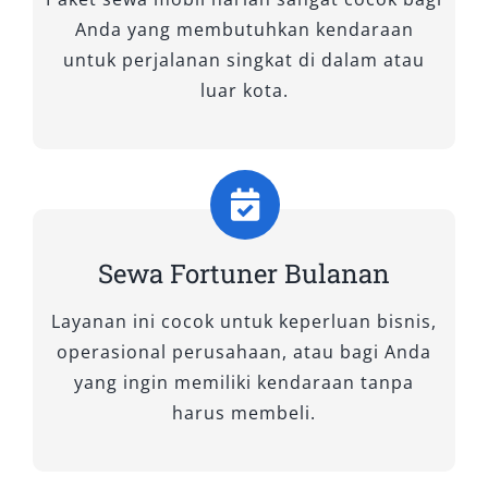
Anda yang membutuhkan kendaraan
Memilih kendaraan yang tepat untuk
untuk perjalanan singkat di dalam atau
perjalanan di Kalimantan, khususnya Pontianak
luar kota.
dan sekitarnya, memerlukan pertimbangan
menyeluruh. Salsa Wisata hadir dengan
berbagai pilihan sewa mobil Fortuner
Pontianak yang siap memenuhi kebutuhan
transportasi Anda. Dengan perpaduan antara
Sewa Fortuner Bulanan
ketangguhan, kenyamanan, dan teknologi, kami
menyediakan tipe-tipe Toyota Fortuner terbaik,
Layanan ini cocok untuk keperluan bisnis,
baik penggerak 4×2 maupun 4×4, yang siap
operasional perusahaan, atau bagi Anda
digunakan untuk perjalanan pribadi, bisnis,
yang ingin memiliki kendaraan tanpa
maupun dinas luar kota.
harus membeli.
A. Tipe 4×2 – Nyaman untuk
Perjalanan Kota dan Lintas