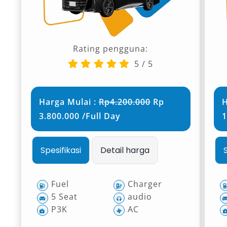
Rating pengguna:
5
/
5
Harga Mulai :
Rp4.200.000
Rp
H
3.800.000 /Full Day
1
Spesifikasi
Detail harga
Fuel
Charger
5 Seat
audio
P3K
AC