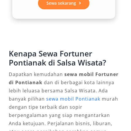
Sewa sekarang
atau instansi yang mengutamakan citra
profesional saat menjamu tamu. Penampilan
mobil yang modern dan maskulin juga
mendukung kesan berkelas dalam setiap
perjalanan.
3. Fleksibilitas Waktu dan Durasi
Kenapa Sewa Fortuner
Sewa
Pontianak di Salsa Wisata?
Dapatkan kemudahan
sewa mobil Fortuner
Salah satu keunggulan dari rental Fortuner
di Pontianak
dan di berbagai kota lainnya
Pontianak di layanan seperti Salsa Wisata
lebih leluasa bersama Salsa Wisata. Ada
adalah fleksibilitas waktu sewa. Anda bisa
banyak pilihan
sewa mobil Pontianak
murah
memilih layanan harian 24 jam, mingguan,
dengan tipe terbaik dan sopir
bahkan bulanan, sesuai kebutuhan mobilitas
berpengalaman yang siap mengantarkan
Anda. Pilihan sewa Fortuner lepas kunci juga
Anda ketujuan. Perjalanan bisnis, liburan,
tersedia bagi pelanggan yang lebih nyaman