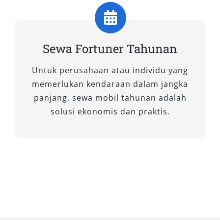
Kabupaten
Fortuner 4×2 adalah pilihan ideal untuk Anda
Sewa Fortuner Tahunan
yang memprioritaskan kenyamanan, efisiensi,
dan tampilan yang modern. Tipe ini cocok
Untuk perusahaan atau individu yang
digunakan untuk rute dalam kota maupun
memerlukan kendaraan dalam jangka
perjalanan antar kabupaten di Kalimantan
panjang, sewa mobil tahunan adalah
Barat.
solusi ekonomis dan praktis.
1. Fortuner 2.4 G 4×2 A/T
Dikenal sebagai varian yang paling seimbang
dari sisi harga dan fitur. Fortuner 2.4 G 4×2 A/T
hadir dengan mesin diesel yang efisien dan
responsif. Kabin luas, fitur hiburan fungsional,
serta transmisi otomatis membuatnya sangat