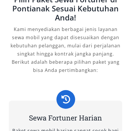
keandalan.
Pontianak Sesuai Kebutuhan
Anda!
Dengan segala keunggulannya, sewa mobil
Fortuner di Pontianak bukan hanya pilihan,
Kami menyediakan berbagai jenis layanan
melainkan kebutuhan utama untuk mobilitas
sewa mobil yang dapat disesuaikan dengan
yang aman, nyaman, dan bergengsi. Mulai dari
kebutuhan pelanggan, mulai dari perjalanan
urusan bisnis, wisata, hingga perjalanan dinas,
singkat hingga kontrak jangka panjang.
rental Fortuner Pontianak memberikan nilai
Berikut adalah beberapa pilihan paket yang
lebih yang tak tergantikan. Jika Anda
bisa Anda pertimbangkan:
menginginkan pengalaman berkendara yang
berkelas dengan pelayanan maksimal,
percayakan kebutuhan Anda pada layanan
rental mobil Fortuner Pontianak dari Salsa
Wisata.
Sewa Fortuner Harian
Tipe Mobil Fortuner yang Kami
Sewakan di Salsa Wisata
Paket sewa mobil harian sangat cocok bagi