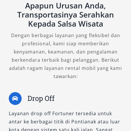
Apapun Urusan Anda,
cocok untuk rental mobil Fortuner Pontianak
Transportasinya Serahkan
murah dengan tetap menjaga kenyamanan dan
Kepada Salsa Wisata
performa.
Dengan berbagai layanan yang fleksibel dan
2. Fortuner 2.8 VRZ TSS 4×2 A/T
profesional, kami siap memberikan
kenyamanan, keamanan, dan pengalaman
Varian ini sudah dilengkapi dengan Toyota
berkendara terbaik bagi pelanggan. Berikut
Safety Sense (TSS), menawarkan fitur
adalah ragam layanan rental mobil yang kami
keselamatan aktif seperti lane departure alert
tawarkan:
dan pre-collision system. Mesin diesel 2.8L
memberikan tenaga lebih besar, sangat ideal
untuk perjalanan dinas, operasional kantor,
Drop Off
maupun sewa Fortuner Pontianak dengan
sopir untuk penjemputan tamu VIP.
Layanan drop off Fortuner tersedia untuk
antar ke berbagai titik di Pontianak atau luar
3. Fortuner 2.7 SRZ 4×2 A/T
kota dengan sistem satu kali jalan. Sangat