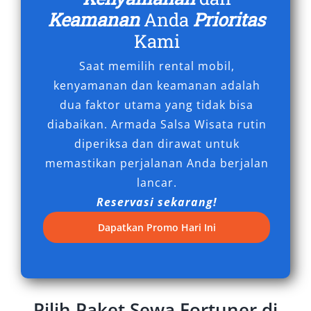
personal maupun profesional.
Keamanan
Anda
Prioritas
Kami
6. Efisiensi Biaya dengan Kualitas
Premium
Saat memilih rental mobil,
kenyamanan dan keamanan adalah
Banyak yang mengira menyewa Fortuner akan
dua faktor utama yang tidak bisa
mahal, namun kenyataannya, rental mobil
diabaikan. Armada Salsa Wisata rutin
Fortuner Pontianak murah bisa didapatkan
diperiksa dan dirawat untuk
dengan harga yang kompetitif dan transparan.
memastikan perjalanan Anda berjalan
Anda tidak hanya mendapatkan kendaraan
lancar.
berkualitas tinggi, tetapi juga layanan
Reservasi sekarang!
profesional mulai dari perawatan rutin,
Dapatkan Promo Hari Ini
asuransi, hingga pelayanan pelanggan yang
responsif. Ini menjadikan sewa Fortuner
Pontianak sebagai solusi ekonomis namun
tetap unggul dari sisi kenyamanan dan
Pilih Paket Sewa Fortuner di