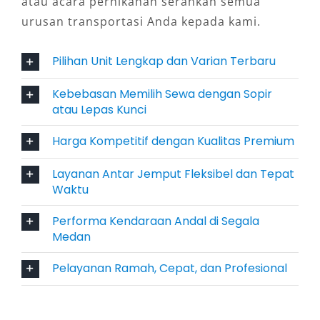
atau acara pernikahan serahkan semua
mengendarai sendiri. Sementara itu, layanan
urusan transportasi Anda kepada kami.
antar jemput Fortuner ke Bandara Supadio
memudahkan mobilitas sejak kedatangan
Pilihan Unit Lengkap dan Varian Terbaru
hingga keberangkatan.
Kebebasan Memilih Sewa dengan Sopir
4. Kabin Luas dan Nyaman untuk
atau Lepas Kunci
Perjalanan Jarak Jauh
Harga Kompetitif dengan Kualitas Premium
Fortuner hadir dengan interior kabin yang
Layanan Antar Jemput Fleksibel dan Tepat
lapang, cocok untuk perjalanan jarak jauh
Waktu
seperti ke Singkawang, Sambas, maupun
Performa Kendaraan Andal di Segala
wilayah lintas kabupaten. Kapasitas hingga
Medan
tujuh penumpang dengan pengaturan AC yang
Pelayanan Ramah, Cepat, dan Profesional
merata membuat seluruh penumpang tetap
nyaman meskipun perjalanan memakan waktu
berjam-jam. Inilah mengapa sewa mobil