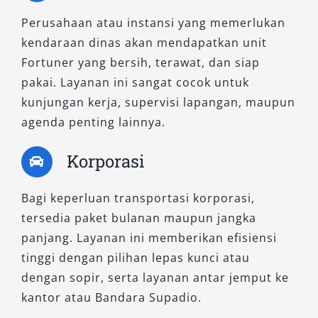
Perusahaan atau instansi yang memerlukan
2. Fortuner 2.8 VRZ 4×4 A/T
kendaraan dinas akan mendapatkan unit
Fortuner yang bersih, terawat, dan siap
Dilengkapi fitur lengkap, termasuk sistem
pakai. Layanan ini sangat cocok untuk
hiburan RSE untuk penumpang belakang,
kunjungan kerja, supervisi lapangan, maupun
sehingga sangat cocok untuk sewa Fortuner
agenda penting lainnya.
Pontianak antar jemput ke luar kota bersama
keluarga atau tim kerja. Mesin diesel 2.8L
Korporasi
dengan torsi kuat menjamin performa optimal
meski medan berat.
Bagi keperluan transportasi korporasi,
tersedia paket bulanan maupun jangka
3. Fortuner 2.8 GR-S 4×4 A/T
panjang. Layanan ini memberikan efisiensi
tinggi dengan pilihan lepas kunci atau
Inilah varian tertinggi dengan desain sporty ala
dengan sopir, serta layanan antar jemput ke
Gazoo Racing (GR). Interior eksklusif, suspensi
kantor atau Bandara Supadio.
sport-tuned, serta tampilan eksterior yang