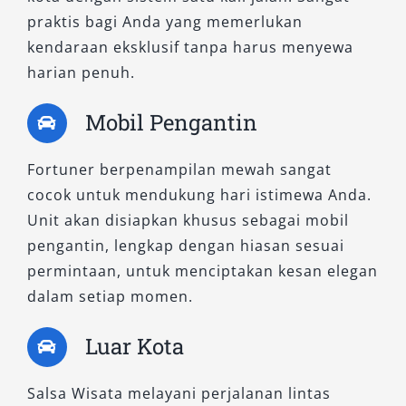
praktis bagi Anda yang memerlukan
Menggunakan mesin bensin, Fortuner 2.7 SRZ
kendaraan eksklusif tanpa harus menyewa
4×2 A/T memberikan akselerasi halus dan
harian penuh.
suara mesin yang senyap. Varian ini sangat
cocok untuk pengguna yang lebih sering
Mobil Pengantin
berkendara di dalam kota dan mengutamakan
kenyamanan kabin. Tersedia dalam warna
Fortuner berpenampilan mewah sangat
hitam dan putih, pilihan ini populer dalam
cocok untuk mendukung hari istimewa Anda.
kategori rental Fortuner Pontianak harian dan
Unit akan disiapkan khusus sebagai mobil
bulanan.
pengantin, lengkap dengan hiasan sesuai
permintaan, untuk menciptakan kesan elegan
B. Tipe 4×4 – Siap Tempur di
dalam setiap momen.
Medan Berat dan Perjalanan
Luar Kota
Ekspedisi
Salsa Wisata melayani perjalanan lintas
Untuk kebutuhan yang lebih ekstrem dan rute