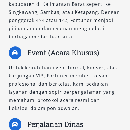
kabupaten di Kalimantan Barat seperti ke
yang menantang, seperti perjalanan ke wilayah
Singkawang, Sambas, atau Ketapang. Dengan
perbatasan atau lokasi proyek, tipe Fortuner
penggerak 4×4 atau 4×2, Fortuner menjadi
4×4 menjadi andalan. Varian ini
pilihan aman dan nyaman menghadapi
menggabungkan kekuatan mesin besar dan
berbagai medan luar kota.
sistem penggerak empat roda yang tangguh.
Event (Acara Khusus)
1. Fortuner 2.8 VRZ 4×4 A/T Non RSE
Untuk kebutuhan event formal, konser, atau
Versi ini memiliki tenaga besar namun lebih
kunjungan VIP, Fortuner memberi kesan
terjangkau karena tidak dilengkapi Rear Seat
profesional dan berkelas. Kami sediakan
Entertainment (RSE). Cocok untuk operasional
layanan dengan sopir berpengalaman yang
proyek dan perjalanan panjang dengan
memahami protokol acara resmi dan
kebutuhan daya tahan tinggi. Tersedia juga
fleksibel dalam penjadwalan.
opsi sewa Fortuner lepas kunci bagi pengguna
berpengalaman yang ingin menjelajah rute
Perjalanan Dinas
menantang di Kalimantan.