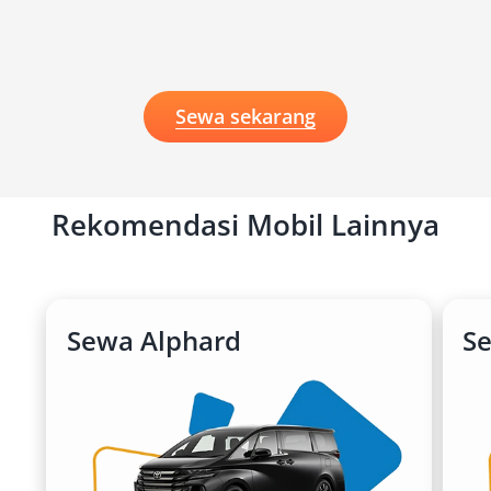
jadwalkan perjalanan Anda bersama mobil
Fortuner terbaik pilihan Anda.
Sewa sekarang
Rekomendasi Mobil Lainnya
Sewa Alphard
Se