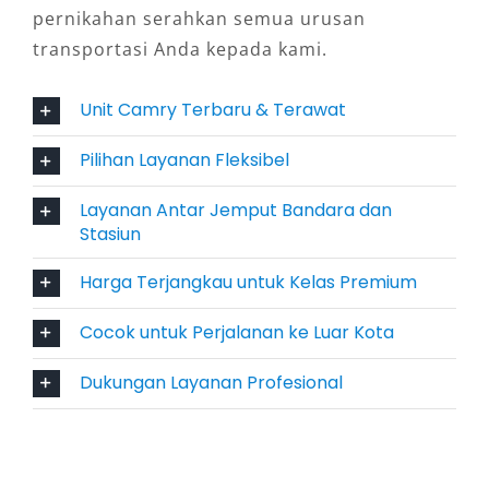
pernikahan serahkan semua urusan
Teknologi Lengkap
transportasi Anda kepada kami.
Toyota Camry dilengkapi dengan teknologi
Unit Camry Terbaru & Terawat
mutakhir dan fitur keselamatan canggih.
Sistem pengereman ABS, sensor parkir, hingga
Pilihan Layanan Fleksibel
kontrol stabilitas berkendara, menjadikan
Layanan Antar Jemput Bandara dan
rental mobil Camry Semarang pilihan tepat
Stasiun
bagi pengguna yang mengutamakan keamanan
selama perjalanan. Terlebih bagi pelanggan
Harga Terjangkau untuk Kelas Premium
yang memilih paket dengan sopir, keamanan
Cocok untuk Perjalanan ke Luar Kota
lebih terjamin berkat pengemudi profesional
dan berpengalaman.
Dukungan Layanan Profesional
5. Fleksibel: Harian, Bulanan,
dengan Sopir atau Lepas Kunci