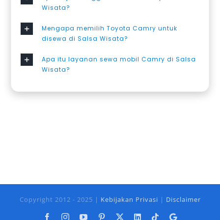
Wisata?
Mengapa memilih Toyota Camry untuk
disewa di Salsa Wisata?
Apa itu layanan sewa mobil Camry di Salsa
Wisata?
Copyright 2012 - 2025 |
Kebijakan Privasi
|
Disclaimer
Facebook
Instagram
YouTube
Pinterest
X
LinkedIn
Tiktok
Google