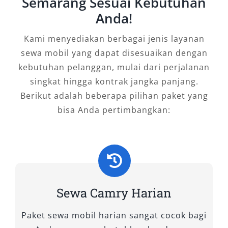
Semarang Sesuai Kebutuhan
sekitarnya. Untuk pengalaman terbaik,
Anda!
percayakan kebutuhan rental mobil Camry
Semarang Anda kepada penyedia terpercaya
Kami menyediakan berbagai jenis layanan
seperti Salsa Wisata yang telah terbukti dalam
sewa mobil yang dapat disesuaikan dengan
pelayanan dan keandalan armada.
kebutuhan pelanggan, mulai dari perjalanan
singkat hingga kontrak jangka panjang.
Tipe Mobil Camry yang Kami
Berikut adalah beberapa pilihan paket yang
Sewakan
bisa Anda pertimbangkan:
Dalam memenuhi kebutuhan transportasi
premium di Semarang, Salsa Wisata
menyediakan pilihan mobil Camry berkualitas
tinggi untuk disewa sesuai kebutuhan
Sewa Camry Harian
pelanggan. Mobil sedan mewah ini sangat ideal
digunakan untuk perjalanan bisnis, antar
Paket sewa mobil harian sangat cocok bagi
jemput VIP, hingga keperluan acara khusus.