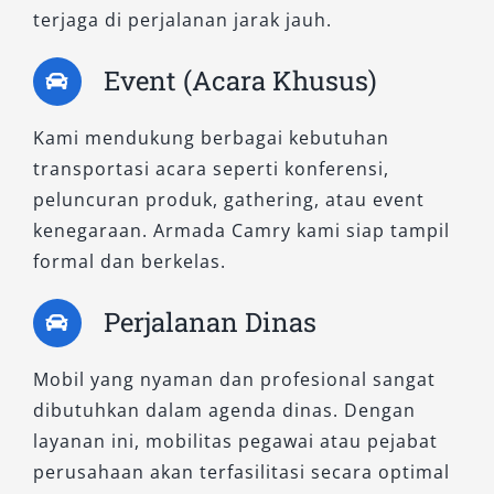
terjaga di perjalanan jarak jauh.
premium melalui sewa mobil Camry Semarang
yang nyaman, aman, dan berkelas.
Event (Acara Khusus)
Kami mendukung berbagai kebutuhan
transportasi acara seperti konferensi,
peluncuran produk, gathering, atau event
kenegaraan. Armada Camry kami siap tampil
formal dan berkelas.
Perjalanan Dinas
Mobil yang nyaman dan profesional sangat
dibutuhkan dalam agenda dinas. Dengan
layanan ini, mobilitas pegawai atau pejabat
perusahaan akan terfasilitasi secara optimal