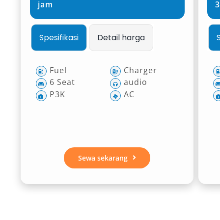
jam
3
Spesifikasi
Detail harga
Fuel
Charger
6 Seat
audio
P3K
AC
Sewa sekarang