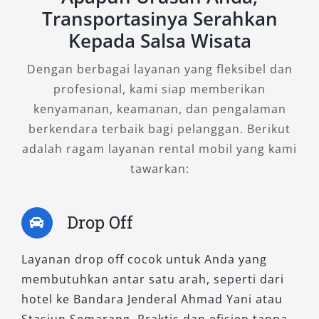
Transportasinya Serahkan
adalah pilihan ideal bagi pelanggan yang
cerdas dan sadar teknologi. Menggabungkan
Kepada Salsa Wisata
mesin bensin 2.5L dengan motor listrik, varian
Dengan berbagai layanan yang fleksibel dan
ini memberikan sensasi berkendara yang
profesional, kami siap memberikan
halus, senyap, dan hemat bahan bakar. Desain
kenyamanan, keamanan, dan pengalaman
eksterior yang aerodinamis dilengkapi dengan
berkendara terbaik bagi pelanggan. Berikut
velg sporty, grille modern, serta lampu LED
adalah ragam layanan rental mobil yang kami
tajam yang menambah kesan eksklusif.
tawarkan:
Interior Camry Hybrid memadukan kemewahan
dan inovasi. Fitur-fitur seperti sunroof,
Drop Off
wireless charger, head unit touchscreen,
hingga sistem pendingin otomatis menjadikan
Layanan drop off cocok untuk Anda yang
pengalaman berkendara semakin
membutuhkan antar satu arah, seperti dari
menyenangkan. Layanan sewa Camry Hybrid
hotel ke Bandara Jenderal Ahmad Yani atau
Semarang sangat direkomendasikan bagi
Stasiun Semarang. Praktis dan efisien tanpa