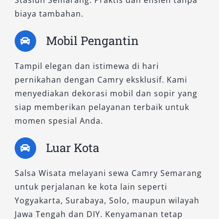
pelanggan yang ingin tampil elegan sekaligus
biaya tambahan.
mendukung gaya hidup berkelanjutan.
Mobil Pengantin
Dengan menawarkan dua tipe pilihan yaitu
Camry 2.5 V A/T dan Camry Hybrid, Salsa
Tampil elegan dan istimewa di hari
Wisata memastikan setiap kebutuhan
pernikahan dengan Camry eksklusif. Kami
pelanggan dapat terpenuhi dengan baik, dari
menyediakan dekorasi mobil dan sopir yang
sisi estetika, kenyamanan, hingga efisiensi.
siap memberikan pelayanan terbaik untuk
Seluruh unit disiapkan dalam kondisi prima
momen spesial Anda.
dan siap melayani kebutuhan transportasi
eksekutif Anda di Semarang dengan layanan
Luar Kota
rental mobil Camry Semarang yang
profesional, murah, dan terdekat.
Salsa Wisata melayani sewa Camry Semarang
untuk perjalanan ke kota lain seperti
Jangan ragu untuk memilih layanan terbaik dari
Yogyakarta, Surabaya, Solo, maupun wilayah
Salsa Wisata. Hubungi kami sekarang dan
Jawa Tengah dan DIY. Kenyamanan tetap
temukan sendiri pengalaman berkendara