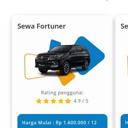
Sewa Fortuner
S
Rating pengguna:
4.9
/
5
Harga Mulai : Rp 1.600.000 / 12
H