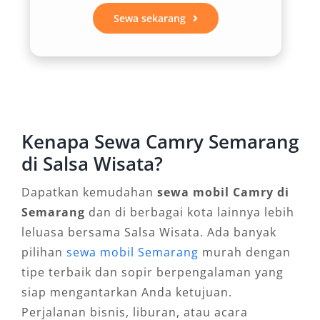
lelah, terutama saat menempuh rute panjang
Sewa sekarang
atau melewati medan dengan lalu lintas padat.
3. Cocok untuk Antar Jemput
Bandara dan Stasiun
Dengan reputasinya sebagai sedan premium,
Kenapa Sewa Camry Semarang
mobil ini sangat ideal digunakan untuk layanan
di Salsa Wisata?
antar jemput Bandara Jenderal Ahmad Yani
maupun Stasiun Tawang dan Poncol. Tidak
Dapatkan kemudahan
sewa mobil Camry di
hanya menawarkan kenyamanan maksimal bagi
Semarang
dan di berbagai kota lainnya lebih
penumpang, sewa mobil Camry Semarang juga
leluasa bersama Salsa Wisata. Ada banyak
meningkatkan citra pelayanan bagi perusahaan
pilihan
sewa mobil Semarang
murah dengan
atau hotel yang menyambut tamu penting dari
tipe terbaik dan sopir berpengalaman yang
luar kota.
siap mengantarkan Anda ketujuan.
Perjalanan bisnis, liburan, atau acara
4. Fitur Keselamatan dan