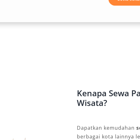
 bervariasi—dari jalanan kota yang
rti Ungaran dan Bandungan. Di
tem penggerak 4×4 dan 4×2
hnya menjadikan mobil ini sangat
n kegiatan dinas ke lokasi yang
Tak heran bila layanan sewa Pajero
nan yang memerlukan kendaraan
Kenapa Sewa Pa
 Layanan yang Fleksibel
Wisata?
asa rental Pajero Semarang seperti
gai pilihan layanan sesuai
Dapatkan kemudahan
s
stem lepas kunci bagi yang ingin
berbagai kota lainnya l