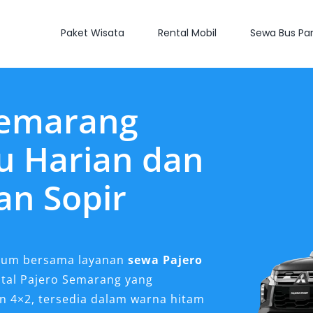
Paket Wisata
Rental Mobil
Sewa Bus Par
Semarang
u Harian dan
an Sopir
ium bersama layanan
sewa Pajero
ental Pajero Semarang yang
n 4×2, tersedia dalam warna hitam