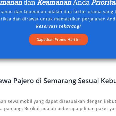
amanan
dan
Keamanan
Anda
Priorita
cara berkala oleh penyedia rental
amanan dan keamanan adalah dua faktor utama yang t
eriksa dan dirawat untuk memastikan perjalanan Anda
 tidak mengherankan jika layanan
Reservasi sekarang!
iburu oleh masyarakat lokal maupun
Dapatkan Promo Hari Ini
an, keamanan, tampilan eksklusif,
ro sebagai pilihan utama untuk
g membutuhkan transportasi berkelas
nan sewa Pajero Semarang terbaik
 manfaatnya.
Sewa Pajero di Semarang Sesuai Ke
ami Sewakan
gguh, mewah, dan siap diandalkan
nan sewa mobil yang dapat disesuaikan dengan kebut
tsubishi Pajero adalah pilihan ideal.
ka panjang. Berikut adalah beberapa pilihan paket y
bagai varian Pajero yang dapat