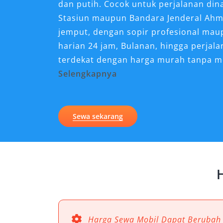
dan putih. Cocok untuk perjalanan din
Stasiun maupun Bandara Jenderal Ahma
jemput, dengan sopir profesional mau
harian 24 jam, Bulanan, hingga perjala
terdekat dengan harga murah tanpa 
Selengkapnya
Kenapa Sewa Mobil Pajero
Perjalanan di Semarang?
Sewa sekarang
Dalam dunia transportasi wisata maup
kendaraan yang tepat sangat berpenga
dan kesan profesional. Salah satu pili
banyak diminati adalah Mitsubishi Pa
tampilan gagah dan mewah, mobil ini 
tinggi, cocok untuk berbagai kebutuha
maupun daerah sekitar. Oleh karena i
Harga Sewa Mobil Dapat Berubah