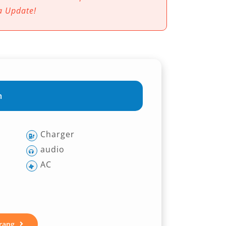
a Update!
m
Charger
audio
AC
rang