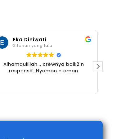
Eka Diniwati
Her
2 tahun yang lalu
2 tah
Alhamdulillah... crewnya baik2 n
responsif. Nyaman n aman