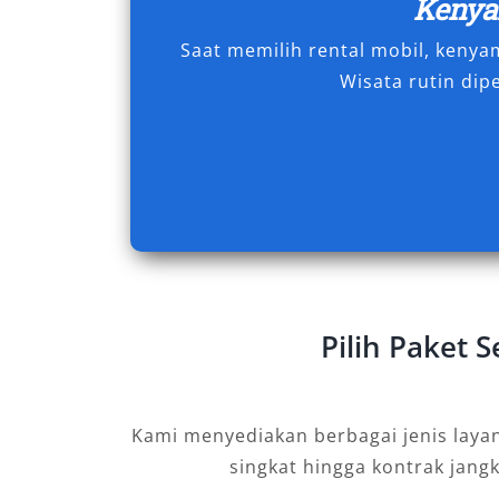
Keny
dalam kondisi prima karena dirawat se
Saat memilih rental mobil, keny
Pajero Semarang profesional.
Wisata rutin dip
Dengan berbagai keunggulan tersebut,
rental mobil Pajero Semarang terus d
wisatawan. Kombinasi antara kenyaman
serta layanan lengkap menjadikan Paje
mobilitas di kota ini. Untuk Anda yan
dan fleksibel, segera manfaatkan laya
dari Salsa Wisata dan rasakan sendiri
Pilih Paket 
Tipe Mobil Pajero yang K
Bagi Anda yang mencari kendaraan tan
Kami menyediakan berbagai jenis laya
untuk perjalanan di berbagai medan, Mi
singkat hingga kontrak jang
Di Salsa Wisata, kami menyediakan ber