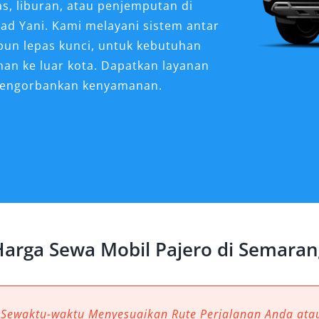
as, liburan, atau penjemputan di
d Yani. Kami melayani sistem antar
pun lepas kunci, untuk kebutuhan
nan ke luar kota. Dapatkan layanan
mengorbankan kenyamanan.
 Sangat Dibutuhkan untuk
un bisnis di kota Semarang, memilih
ruh terhadap kenyamanan, efisiensi,
han kendaraan unggulan yang kini
Harga Sewa Mobil Pajero di Semaran
jero. Tidak hanya menawarkan
juga memiliki kemampuan jelajah
n mobilitas di wilayah perkotaan
tu, permintaan terhadap layanan sewa
 Sewaktu-waktu Menyesuaikan Rute Perjalanan Anda at