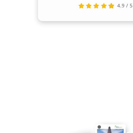
Pegunungan
4.9
/
5
Semarang memiliki kontur wilayah yang
padat hingga kawasan perbukitan sepe
sinilah keunggulan Pajero dengan sis
menunjukkan performanya. Daya jelaja
ideal untuk perjalanan luar kota maupu
menuntut kendaraan bertenaga tinggi. 
Semarang kerap dipilih untuk perjala
dengan ketangguhan maksimal.
3. Tersedia Beragam Pilihan
Salah satu keunggulan dari penyedia j
Salsa Wisata adalah ketersediaan berba
kebutuhan. Konsumen dapat memilih si