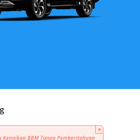
g
×
au Kenaikan BBM Tanpa Pemberitahuan