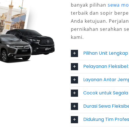
r profesional yang memahami rute
banyak pilihan
sewa mo
n harian 24 jam, Bulanan, hingga
terbaik dan sopir ber
an antar jemput dari lokasi strategis
Anda ketujuan. Perjalan
Ahmad Yani menjadi nilai tambah bagi
pernikahan serahkan s
kami.
tasi Profesional
Pilihan Unit Lengka
ti kunjungan bisnis, acara
Pelayanan Fleksibel
, tampilan eksterior Pajero yang
Layanan Antar Jemp
restisius. Warna netral seperti
it karena cocok digunakan dalam
Cocok untuk Segala 
dan instansi memanfaatkan jasa
Durasi Sewa Fleksib
memberikan pelayanan prima kepada
Didukung Tim Profe