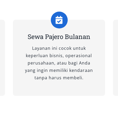
nan Anda, baik untuk keperluan
nan dinas ke luar kota. Setiap unit
si prima, dengan perawatan berkala
 opsi lepas kunci. Berikut adalah
rkan kepada Anda.
Sewa Pajero Bulanan
an Berat dan Perjalanan
Layanan ini cocok untuk
keperluan bisnis, operasional
perusahaan, atau bagi Anda
pat bagi Anda yang membutuhkan
yang ingin memiliki kendaraan
t dan kemampuan jelajah ekstrem.
tanpa harus membeli.
erbukitan, maupun perjalanan luar
itas tinggi.