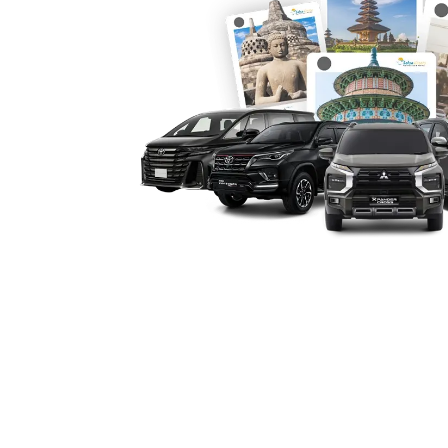
berkendara mandiri, atau dengan sopi
lokal. Selain itu, tersedia juga layana
perjalanan dinas ke luar kota. Kemudah
seperti Stasiun dan Bandara Jenderal 
para pelanggan.
4. Tampilan Mewah dan Repu
Dalam berbagai keperluan formal seper
pernikahan, atau penjemputan tamu VIP
modern dan elegan menciptakan kesan p
hitam dan putih menjadi pilihan favor
berbagai suasana. Banyak perusahaan 
rental mobil Pajero Semarang untuk 
klien mereka.