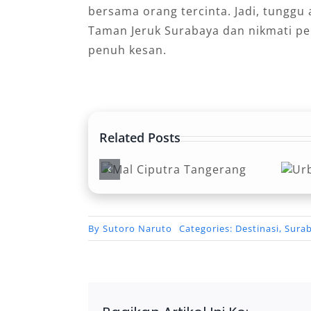
bersama orang tercinta. Jadi, tunggu
Taman Jeruk Surabaya dan nikmati p
penuh kesan.
Related Posts
al Ciputra
Urban
angerang
Farm PIK
By
Sutoro Naruto
Categories:
Destinasi
,
Sura