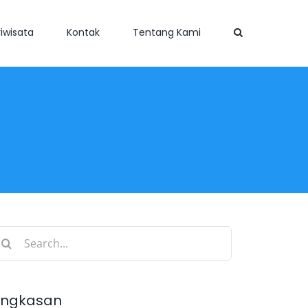
iwisata
Kontak
Tentang Kami
earch
r:
ingkasan