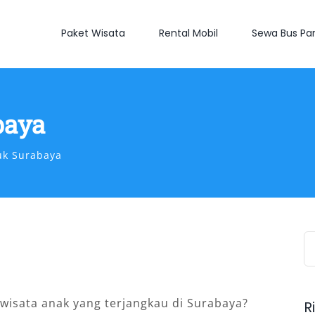
Paket Wisata
Rental Mobil
Sewa Bus Par
baya
uk Surabaya
S
fo
isata anak yang terjangkau di Surabaya?
R