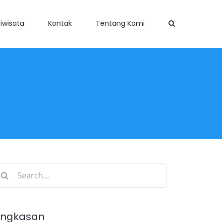
iwisata
Kontak
Tentang Kami
earch
r:
ingkasan