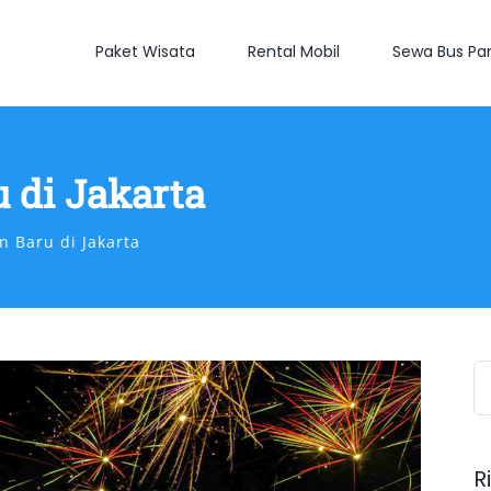
Paket Wisata
Rental Mobil
Sewa Bus Par
 di Jakarta
 Baru di Jakarta
S
fo
R