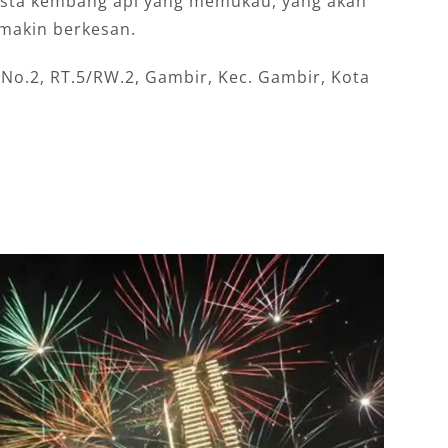
pesta kembang api yang memukau, yang akan
akin berkesan.
 No.2, RT.5/RW.2, Gambir, Kec. Gambir, Kota