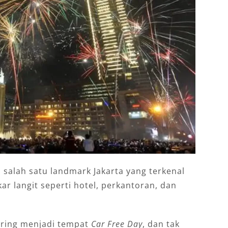
 salah satu landmark Jakarta yang terkenal
ar langit seperti hotel, perkantoran, dan
sering menjadi tempat
Car Free Day
, dan tak