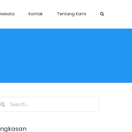
iwisata
Kontak
Tentang Kami
earch
r:
ingkasan