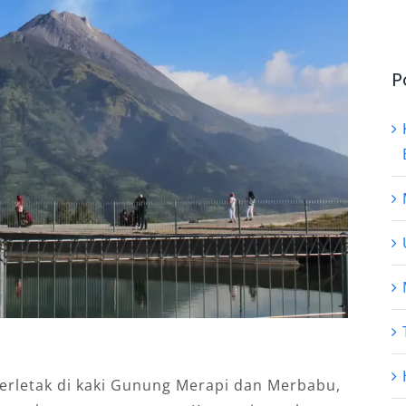
P
erletak di kaki Gunung Merapi dan Merbabu,