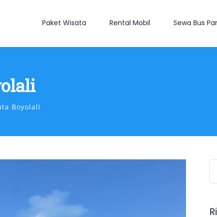
Paket Wisata
Rental Mobil
Sewa Bus Par
olali
ta Boyolali
S
fo
R