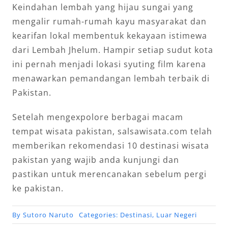
Keindahan lembah yang hijau sungai yang
mengalir rumah-rumah kayu masyarakat dan
kearifan lokal membentuk kekayaan istimewa
dari Lembah Jhelum. Hampir setiap sudut kota
ini pernah menjadi lokasi syuting film karena
menawarkan pemandangan lembah terbaik di
Pakistan.
Setelah mengexpolore berbagai macam
tempat wisata pakistan, salsawisata.com telah
memberikan rekomendasi 10 destinasi wisata
pakistan yang wajib anda kunjungi dan
pastikan untuk merencanakan sebelum pergi
ke pakistan.
By
Sutoro Naruto
Categories:
Destinasi
,
Luar Negeri