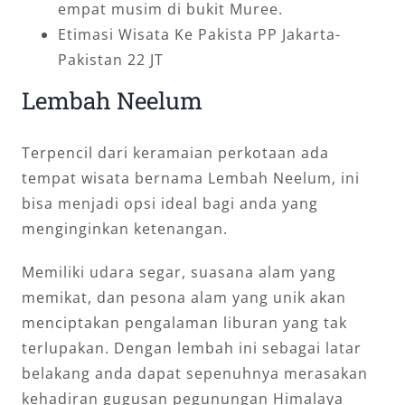
empat musim di bukit Muree.
Etimasi Wisata Ke Pakista PP Jakarta-
Pakistan 22 JT
Lembah Neelum
Terpencil dari keramaian perkotaan ada
tempat wisata bernama Lembah Neelum, ini
bisa menjadi opsi ideal bagi anda yang
menginginkan ketenangan.
Memiliki udara segar, suasana alam yang
memikat, dan pesona alam yang unik akan
menciptakan pengalaman liburan yang tak
terlupakan. Dengan lembah ini sebagai latar
belakang anda dapat sepenuhnya merasakan
kehadiran gugusan pegunungan Himalaya