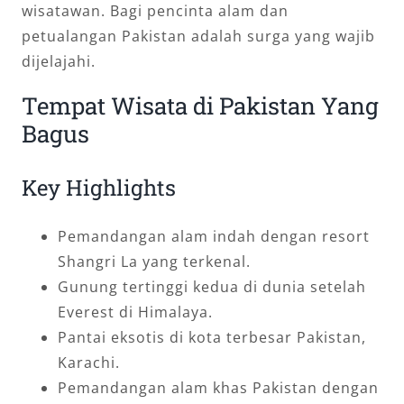
wisatawan. Bagi pencinta alam dan
petualangan Pakistan adalah surga yang wajib
dijelajahi.
Tempat Wisata di Pakistan Yang
Bagus
Key Highlights
Pemandangan alam indah dengan resort
Shangri La yang terkenal.
Gunung tertinggi kedua di dunia setelah
Everest di Himalaya.
Pantai eksotis di kota terbesar Pakistan,
Karachi.
Pemandangan alam khas Pakistan dengan