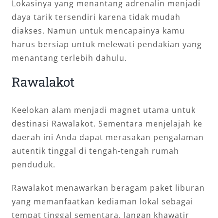
Lokasinya yang menantang adrenalin menjadi
daya tarik tersendiri karena tidak mudah
diakses. Namun untuk mencapainya kamu
harus bersiap untuk melewati pendakian yang
menantang terlebih dahulu.
Rawalakot
Keelokan alam menjadi magnet utama untuk
destinasi Rawalakot. Sementara menjelajah ke
daerah ini Anda dapat merasakan pengalaman
autentik tinggal di tengah-tengah rumah
penduduk.
Rawalakot menawarkan beragam paket liburan
yang memanfaatkan kediaman lokal sebagai
tempat tinggal sementara. Jangan khawatir