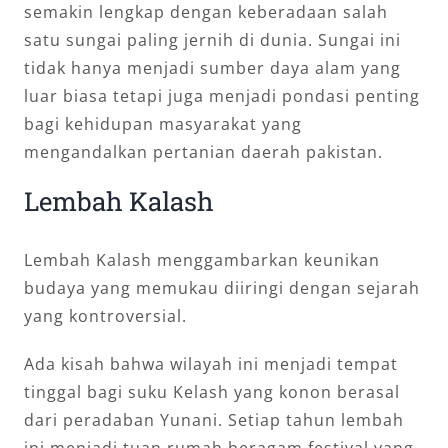
semakin lengkap dengan keberadaan salah
satu sungai paling jernih di dunia. Sungai ini
tidak hanya menjadi sumber daya alam yang
luar biasa tetapi juga menjadi pondasi penting
bagi kehidupan masyarakat yang
mengandalkan pertanian daerah pakistan.
Lembah Kalash
Lembah Kalash menggambarkan keunikan
budaya yang memukau diiringi dengan sejarah
yang kontroversial.
Ada kisah bahwa wilayah ini menjadi tempat
tinggal bagi suku Kelash yang konon berasal
dari peradaban Yunani. Setiap tahun lembah
ini menjadi tuan rumah beragam festival yang