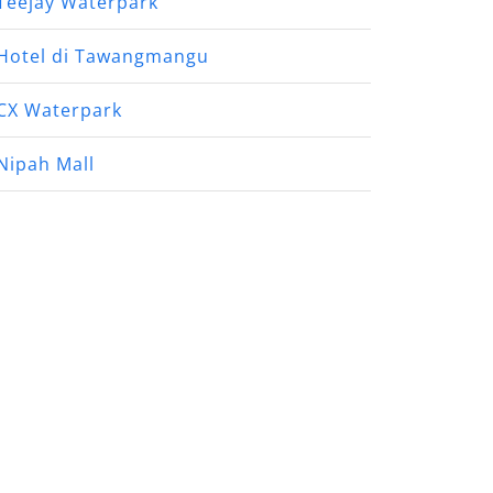
Teejay Waterpark
Hotel di Tawangmangu
CX Waterpark
Nipah Mall