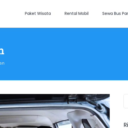
Paket Wisata
Rental Mobil
Sewa Bus Par
n
an
S
fo
R