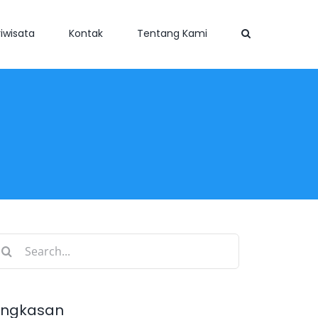
iwisata
Kontak
Tentang Kami
earch
r:
ingkasan