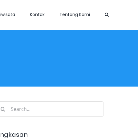
iwisata
Kontak
Tentang Kami
earch
r:
ingkasan