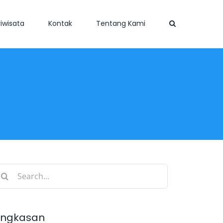
iwisata
Kontak
Tentang Kami
earch
r:
ingkasan