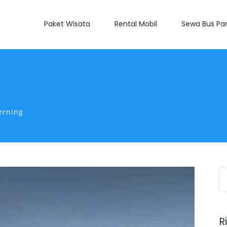
Paket Wisata
Rental Mobil
Sewa Bus Par
erning
S
fo
R