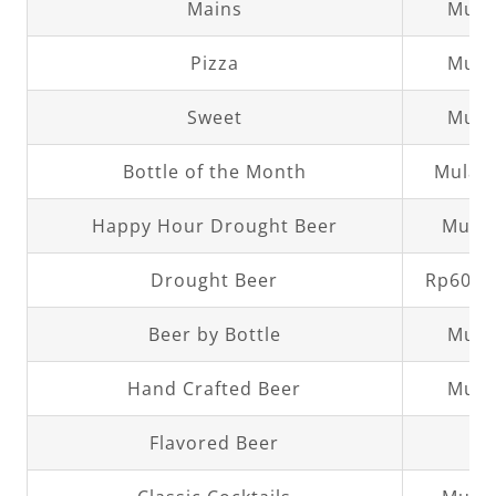
Mains
Mula
Pizza
Mula
Sweet
Mula
Bottle of the Month
Mulai 
Happy Hour Drought Beer
Mulai
Drought Beer
Rp60.00
Beer by Bottle
Mula
Hand Crafted Beer
Mula
Flavored Beer