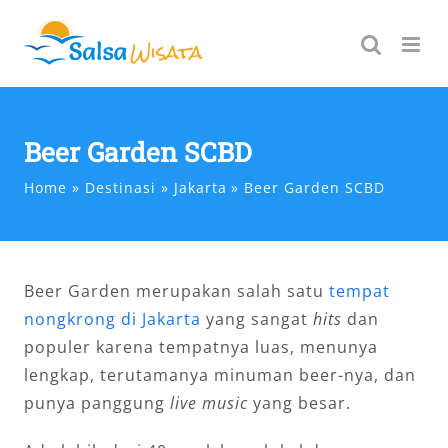
Skip
to
content
Beer Garden SCBD
Home
Destinasi
Jakarta
Beer Garden SCBD
Beer Garden merupakan salah satu
tempat
nongkrong di Jakarta
yang sangat
hits
dan
populer karena tempatnya luas, menunya
lengkap, terutamanya minuman beer-nya, dan
punya panggung
live music
yang besar.