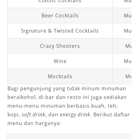
Classic Cocktails
Mulai
Beer Cocktails
Mulai
Signature & Twisted Cocktails
Mulai
Crazy Shooters
Mula
Wine
Mulai
Mocktails
Mula
Bagi pengunjung yang tidak minum minuman
beralkohol, di bar dan resto ini juga sediakan
menu-menu minuman berbasis buah, teh,
kopi,
soft drink
, dan
energy drink
. Berikut daftar
menu dan harganya: