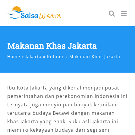
Skip
to
content
Makanan Khas Jakarta
Home
Jakarta
Kuliner
Makanan Khas Jakarta
Ibu Kota Jakarta yang dikenal menjadi pusat
pemerintahan dan perekonomian Indonesia ini
ternyata juga menyimpan banyak keunikan
terutama budaya Betawi dengan makanan
khas Jakarta yang enak. Suku asli Jakarta ini
memiliki kekayaan budaya dari segi seni