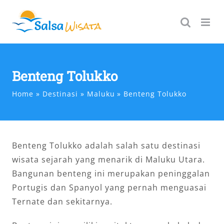
Skip
to
content
Benteng Tolukko
Home
Destinasi
Maluku
Benteng Tolukko
Benteng Tolukko adalah salah satu destinasi
wisata sejarah yang menarik di Maluku Utara.
Bangunan benteng ini merupakan peninggalan
Portugis dan Spanyol yang pernah menguasai
Ternate dan sekitarnya.