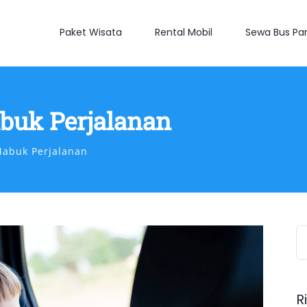
Paket Wisata
Rental Mobil
Sewa Bus Par
buk Perjalanan
Mabuk Perjalanan
S
fo
R