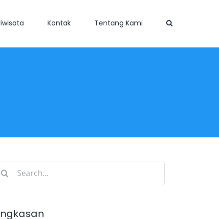
iwisata
Kontak
Tentang Kami
earch
r:
ingkasan