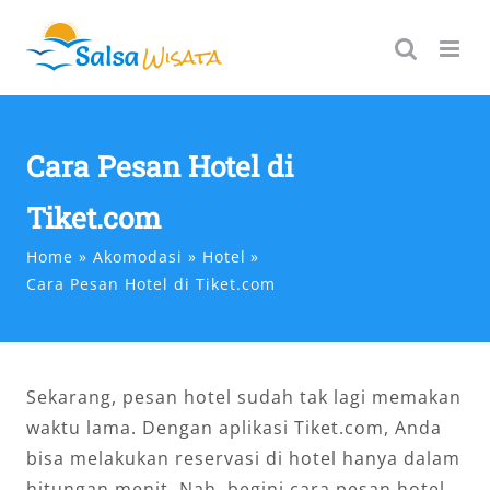
Skip
to
content
Cara Pesan Hotel di
Tiket.com
Home
Akomodasi
Hotel
Cara Pesan Hotel di Tiket.com
Sekarang, pesan hotel sudah tak lagi memakan
waktu lama. Dengan aplikasi Tiket.com, Anda
bisa melakukan reservasi di hotel hanya dalam
hitungan menit. Nah, begini cara pesan hotel