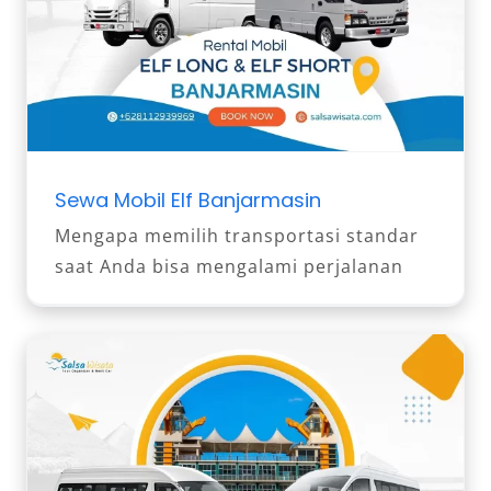
Sewa Mobil Elf Banjarmasin
Mengapa memilih transportasi standar
saat Anda bisa mengalami perjalanan