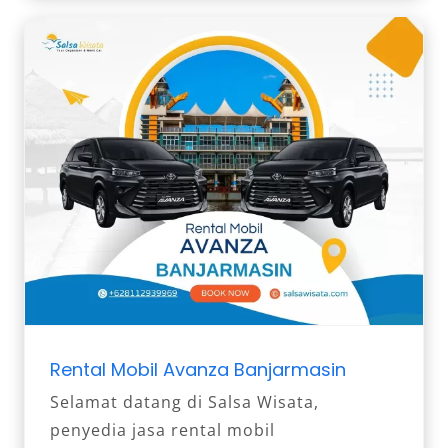
Rental Mobil Avanza Banjarmasin
Selamat datang di Salsa Wisata,
penyedia jasa rental mobil