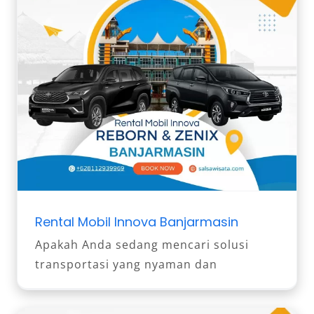
Rental Mobil Innova Banjarmasin
Apakah Anda sedang mencari solusi
transportasi yang nyaman dan