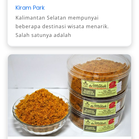
Kiram Park
Kalimantan Selatan mempunyai
beberapa destinasi wisata menarik.
Salah satunya adalah