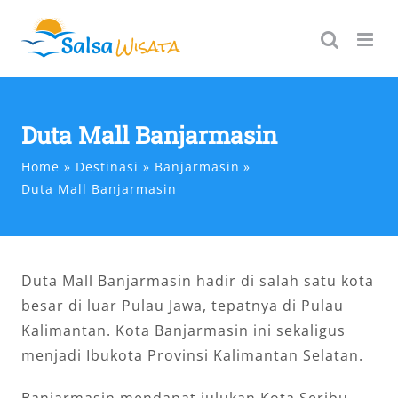
Skip
to
content
Duta Mall Banjarmasin
Home
Destinasi
Banjarmasin
Duta Mall Banjarmasin
Duta Mall Banjarmasin hadir di salah satu kota
besar di luar Pulau Jawa, tepatnya di Pulau
Kalimantan. Kota Banjarmasin ini sekaligus
menjadi Ibukota Provinsi Kalimantan Selatan.